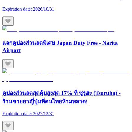
Expiration date:
2026/10/31
แจกคูปองส่วนลดพิเศษ Japan Duty Free - Narita
Airport
คูปองส่วนลดสุดคุ้มสูงสุด 17% ที่ ซูรูฮะ (Tsuruha) -
ร้านขายยาญี่ปุ่นที่คนไทยห้ามพลาด!
Expiration date:
2027/12/31