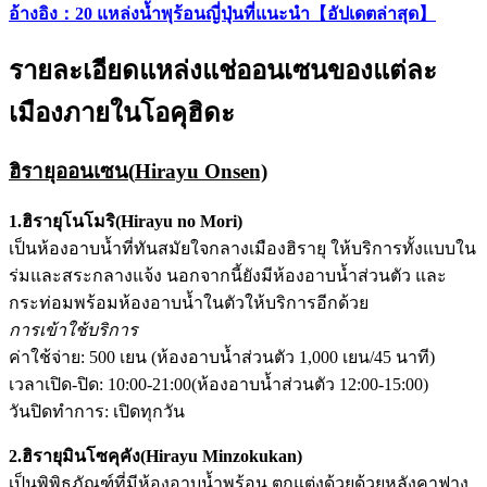
อ้างอิง：20 แหล่งน้ำพุร้อนญี่ปุ่นที่แนะนำ【อัปเดตล่าสุด】
รายละเอียดแหล่งแช่ออนเซนของแต่ละ
เมืองภายในโอคุฮิดะ
ฮิรายุออนเซน(
Hirayu Onsen)
1.ฮิรายุโนโมริ(Hirayu no Mori)
เป็นห้องอาบน้ำที่ทันสมัยใจกลางเมืองฮิรายุ ให้บริการทั้งแบบใน
ร่มและสระกลางแจ้ง นอกจากนี้ยังมีห้องอาบน้ำส่วนตัว และ
กระท่อมพร้อมห้องอาบน้ำในตัวให้บริการอีกด้วย
การเข้าใช้บริการ
ค่าใช้จ่าย: 500 เยน (ห้องอาบน้ำส่วนตัว 1,000 เยน/45 นาที)
เวลาเปิด-ปิด: 10:00-21:00(ห้องอาบน้ำส่วนตัว 12:00-15:00)
วันปิดทำการ: เปิดทุกวัน
2.ฮิรายุมินโซคุคัง(Hirayu Minzokukan)
เป็นพิพิธภัณฑ์ที่มีห้องอาบน้ำพุร้อน ตกแต่งด้วยด้วยหลังคาฟาง