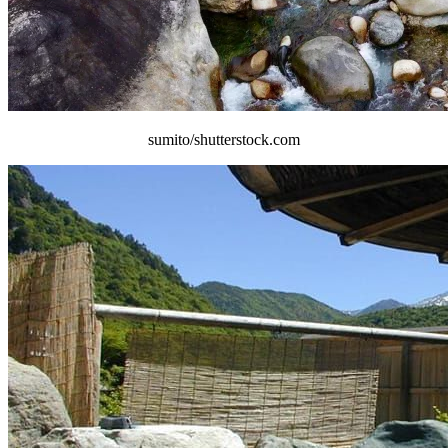
sumito/shutterstock.com