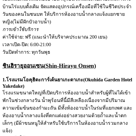
บ้านไร่แบบดั้งเดิม จัดแสดงอุปกรณ์เครื่องมือที่ใช้ในชีวิตประจำ
วันของคนในชนบท ให้บริการห้องอาบน้ำกลางแจ้งแยกชาย
หญิง(ไม่มีฝักบัวอาบน้ำ)
การเข้าใช้บริการ
ค่าใช้จ่าย: ฟรี (แนะนำให้บริจาคประมาณ 200 เยน)
เวลาเปิด-ปิด: 6:00-21:00
วันปิดทำการ: ทุกวันพุธ
ชินฮิรายุออนเซน(
Shin-Hirayu Onsen)
1.โรงแรมโอคุฮิดะการ์เด้นยาเกะดาเกะ(Okuhida Garden Hotel
Yakedake)
โรงแรมขนาดใหญ่ที่เปิดบริการห้องอาบน้ำสำหรับผู้ที่ไม่ได้เข้า
พักในช่วงกลางวัน น้ำพุร้อนที่นี้มีสีเหลืองเนื่องจากมีปริมาณ
ความเข้มข้นของกำมะถัน มีทั้งห้องอาบน้ำในร่มที่แยกเพศ และ
ห้องอาบน้ำกลางแจ้งที่ตกแต่งอย่างสวยงามด้วยถ้ำและน้ำตก
เล็กๆ (มีผ้าขนหนูให้สำหรับใช้บริการในห้องอาบน้ำรวมกลาง
แจ้ง)