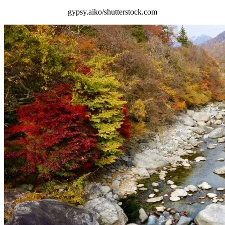
gypsy.aiko/shutterstock.com