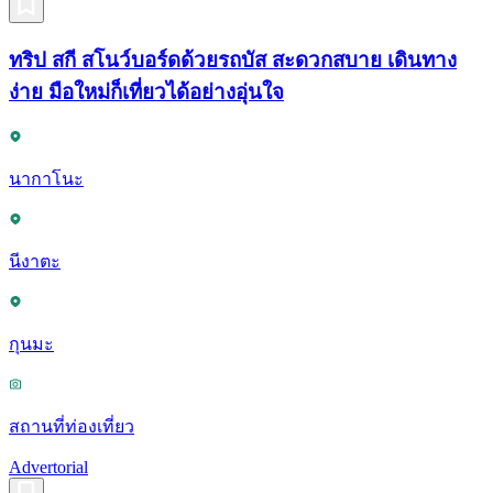
ทริป สกี สโนว์บอร์ดด้วยรถบัส สะดวกสบาย เดินทาง
ง่าย มือใหม่ก็เที่ยวได้อย่างอุ่นใจ
นากาโนะ
นีงาตะ
กุนมะ
สถานที่ท่องเที่ยว
Advertorial