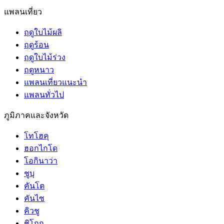
แพลนเที่ยว
ฤดูใบไม้ผลิ
ฤดูร้อน
ฤดูใบไม้ร่วง
ฤดูหนาว
แพลนเที่ยวแนะนำ
แพลนทั่วไป
ภูมิภาคและจังหวัด
โทโฮคุ
ฮอกไกโด
โอกินาว่า
ชูบุ
คันโต
คันไซ
คิวชู
ชิโกกุ