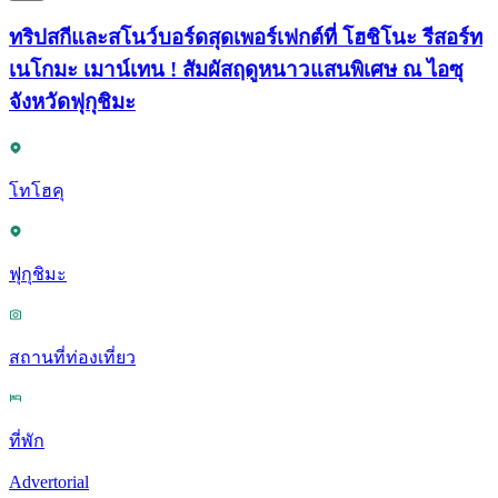
ทริปสกีและสโนว์บอร์ดสุดเพอร์เฟกต์ที่ โฮชิโนะ รีสอร์ท
เนโกมะ เมาน์เทน ! สัมผัสฤดูหนาวแสนพิเศษ ณ ไอซุ
จังหวัดฟุกุชิมะ
โทโฮคุ
ฟุกุชิมะ
สถานที่ท่องเที่ยว
ที่พัก
Advertorial