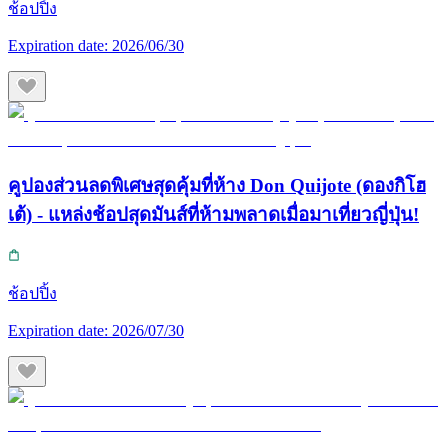
ช้อปปิ้ง
Expiration date:
2026/06/30
คูปองส่วนลดพิเศษสุดคุ้มที่ห้าง Don Quijote (ดองกิโฮ
เต้) - แหล่งช้อปสุดมันส์ที่ห้ามพลาดเมื่อมาเที่ยวญี่ปุ่น!
ช้อปปิ้ง
Expiration date:
2026/07/30