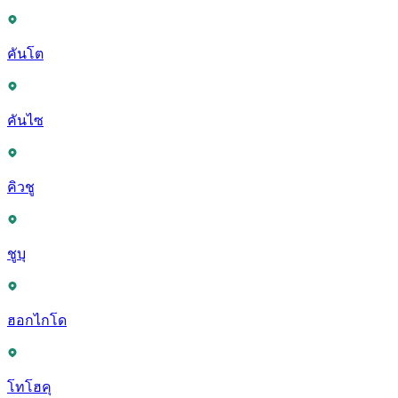
คันโต
คันไซ
คิวชู
ชูบุ
ฮอกไกโด
โทโฮคุ