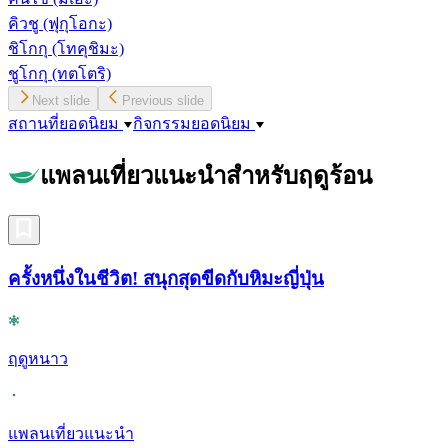
คิวชู
(ฟุกุโอกะ)
ชิโกกุ
(โทคุชิมะ)
ชูโกกุ
(ทตโตริ)
Next slide
Previous slide
สถานที่ยอดนิยม
กิจกรรมยอดนิยม
แพลนเที่ยวแนะนำสำหรับฤดูร้อน
ครั้งหนึ่งในชีวิต! สนุกสุดขีดกับหิมะญี่ปุ่น
ฤดูหนาว
แพลนเที่ยวแนะนำ