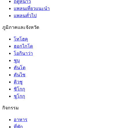
ฤดูหนาว
แพลนเที่ยวแนะนำ
แพลนทั่วไป
ภูมิภาคและจังหวัด
โทโฮคุ
ฮอกไกโด
โอกินาว่า
ชูบุ
คันโต
คันไซ
คิวชู
ชิโกกุ
ชูโกกุ
กิจกรรม
อาหาร
ที่พัก