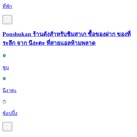
ที่พัก
Ponshukan ร้านดังสำหรับชิมสาเก ซื้อของฝาก ของที่
ระลึก จาก นีงะตะ ที่สายแอลห้ามพลาด
ชูบุ
นีงาตะ
ช้อปปิ้ง