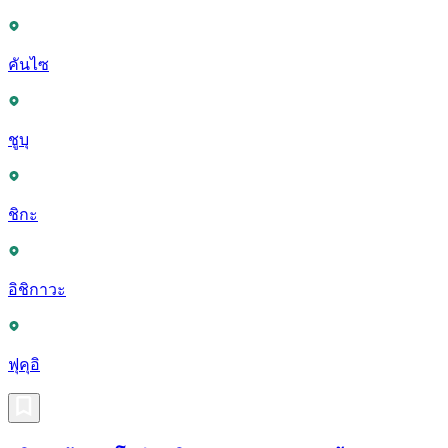
คันไซ
ชูบุ
ชิกะ
อิชิกาวะ
ฟุคุอิ