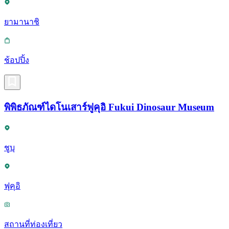
ยามานาชิ
ช้อปปิ้ง
พิพิธภัณฑ์ไดโนเสาร์ฟูคุอิ Fukui Dinosaur Museum
ชูบุ
ฟุคุอิ
สถานที่ท่องเที่ยว