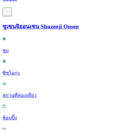
ซูเซนจิออนเซน Shuzenji Onsen
ชูบุ
ชิซุโอกะ
สถานที่ท่องเที่ยว
ช้อปปิ้ง