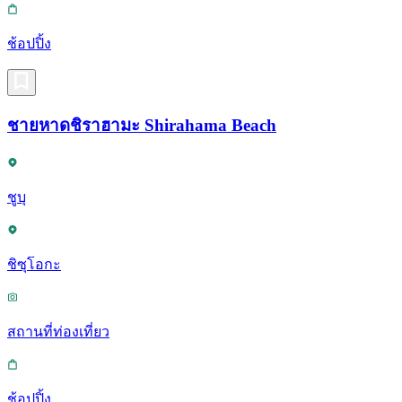
ช้อปปิ้ง
ชายหาดชิราฮามะ Shirahama Beach
ชูบุ
ชิซุโอกะ
สถานที่ท่องเที่ยว
ช้อปปิ้ง