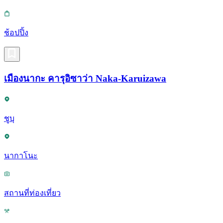
ช้อปปิ้ง
เมืองนากะ คารุอิซาว่า Naka-Karuizawa
ชูบุ
นากาโนะ
สถานที่ท่องเที่ยว