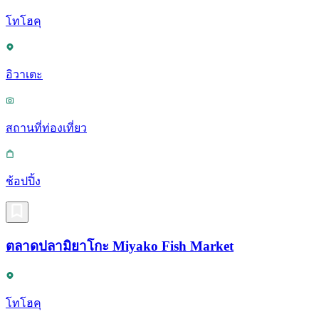
โทโฮคุ
อิวาเตะ
สถานที่ท่องเที่ยว
ช้อปปิ้ง
ตลาดปลามิยาโกะ Miyako Fish Market
โทโฮคุ