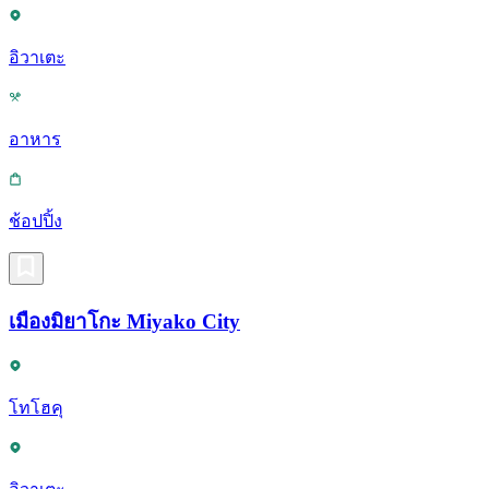
อิวาเตะ
อาหาร
ช้อปปิ้ง
เมืองมิยาโกะ Miyako City
โทโฮคุ