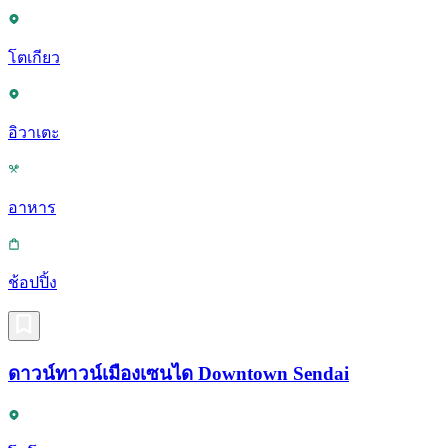
โตเกียว
อิวาเตะ
อาหาร
ช้อปปิ้ง
ดาวน์ทาวน์เมืองเซนได Downtown Sendai