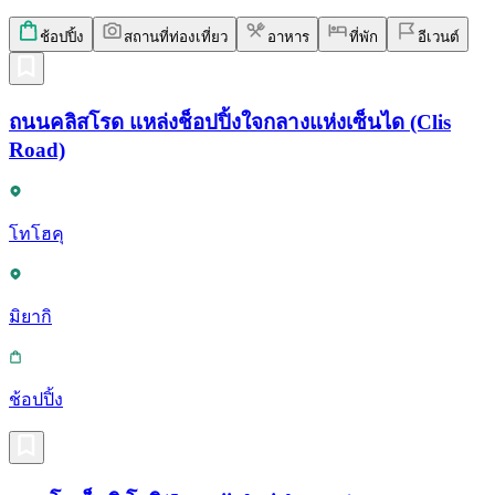
ช้อปปิ้ง
สถานที่ท่องเที่ยว
อาหาร
ที่พัก
อีเวนต์
ถนนคลิสโรด แหล่งช็อปปิ้งใจกลางแห่งเซ็นได (Clis
Road)
โทโฮคุ
มิยากิ
ช้อปปิ้ง