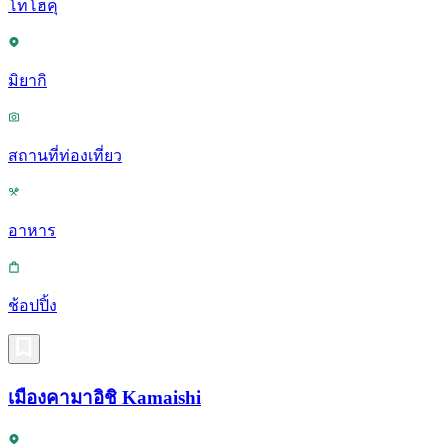
โทโฮคุ
มิยากิ
สถานที่ท่องเที่ยว
อาหาร
ช้อปปิ้ง
เมืองคามาอิชิ Kamaishi