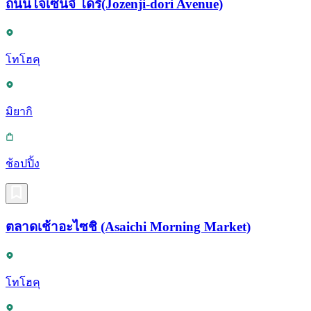
ถนนโจเซ็นจิ โดริ(Jozenji-dori Avenue)
โทโฮคุ
มิยากิ
ช้อปปิ้ง
ตลาดเช้าอะไซชิ (Asaichi Morning Market)
โทโฮคุ