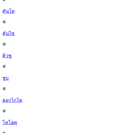
คันโต
คันไซ
คิวชู
ชูบุ
ฮอกไกโด
โทโฮคุ