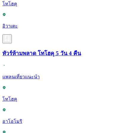
โทโฮคุ
อิวาเตะ
ทัวร์ห้ามพลาด โทโฮคุ 5 วัน 4 คืน
แพลนเที่ยวแนะนำ
โทโฮคุ
อาโอโมริ