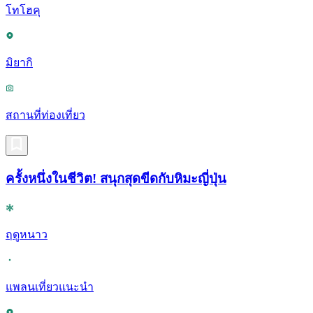
โทโฮคุ
มิยากิ
สถานที่ท่องเที่ยว
ครั้งหนึ่งในชีวิต! สนุกสุดขีดกับหิมะญี่ปุ่น
ฤดูหนาว
แพลนเที่ยวแนะนำ