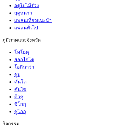
ฤดูใบไม้ร่วง
ฤดูหนาว
แพลนเที่ยวแนะนำ
แพลนทั่วไป
ภูมิภาคและจังหวัด
โทโฮคุ
ฮอกไกโด
โอกินาว่า
ชูบุ
คันโต
คันไซ
คิวชู
ชิโกกุ
ชูโกกุ
กิจกรรม