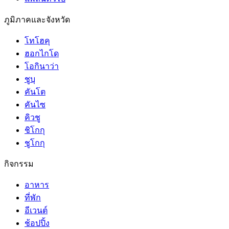
ภูมิภาคและจังหวัด
โทโฮคุ
ฮอกไกโด
โอกินาว่า
ชูบุ
คันโต
คันไซ
คิวชู
ชิโกกุ
ชูโกกุ
กิจกรรม
อาหาร
ที่พัก
อีเวนต์
ช้อปปิ้ง