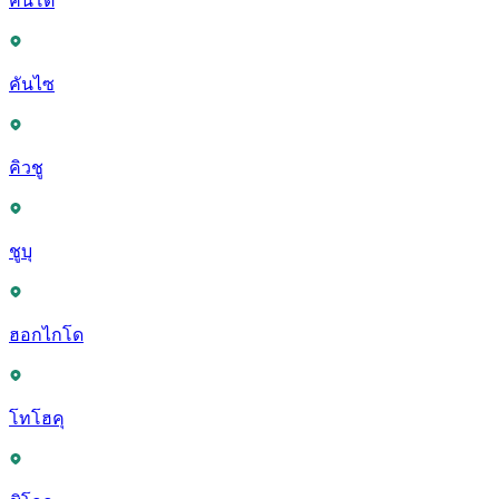
คันโต
คันไซ
คิวชู
ชูบุ
ฮอกไกโด
โทโฮคุ