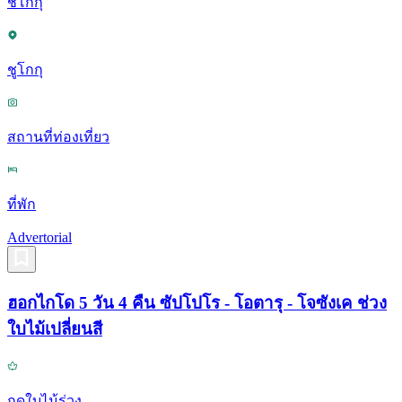
ชิโกกุ
ชูโกกุ
สถานที่ท่องเที่ยว
ที่พัก
Advertorial
ฮอกไกโด 5 วัน 4 คืน ซัปโปโร - โอตารุ - โจซังเค ช่วง
ใบไม้เปลี่ยนสี
ฤดูใบไม้ร่วง