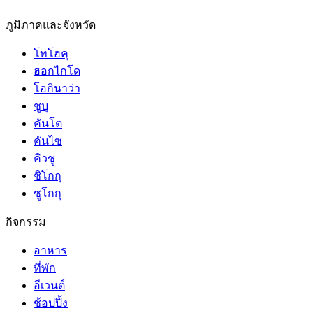
ภูมิภาคและจังหวัด
โทโฮคุ
ฮอกไกโด
โอกินาว่า
ชูบุ
คันโต
คันไซ
คิวชู
ชิโกกุ
ชูโกกุ
กิจกรรม
อาหาร
ที่พัก
อีเวนต์
ช้อปปิ้ง