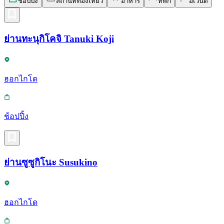
ช้อปปิ้ง
สถานที่ท่องเที่ยว
อาหาร
ที่พัก
อีเวนต์
ย่านทะนุกิโคจิ Tanuki Koji
ฮอกไกโด
ช้อปปิ้ง
ย่านซูซูกิโนะ Susukino
ฮอกไกโด