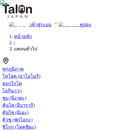
เข้าสู่ระบบ
คูปอง
หน้าหลัก
|
แพลนทั่วไป
ทุกภูมิภาค
โทโฮคุ
(อาโอโมริ)
ฮอกไกโด
โอกินาว่า
ชูบุ
(นีงาตะ)
คันโต
(อิบารากิ)
คันไซ
(มิเอะ)
คิวชู
(ฟุกุโอกะ)
ชิโกกุ
(โทคุชิมะ)