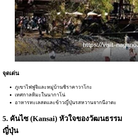
จุดเด่น
ภูเขาไฟฟูจิและหมู่บ้านชิราคาวาโกะ
เทศกาลหิมะในนากาโน่
อาหารทะเลสดและข้าวญี่ปุ่นรสหวานจากนีงาตะ
5. คันไซ (Kansai) หัวใจของวัฒนธรรม
ญี่ปุ่น