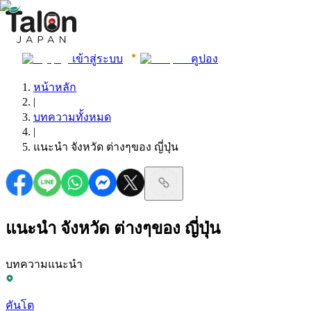
เข้าสู่ระบบ
คูปอง
หน้าหลัก
|
บทความทั้งหมด
|
แนะนำ จังหวัด ต่างๆของ ญี่ปุ่น
แนะนำ จังหวัด ต่างๆของ ญี่ปุ่น
บทความแนะนำ
คันโต