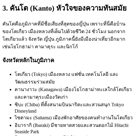
3. คันโต (Kanto) หัวใจของความทันสมัย
คันโตคือภูมิภาคที่มีชื่อเสียงที่สุดของญี่ปุ่น เพราะที่นี่คือบ้าน
ของโตเกียว เมืองหลวงที่เต็มไปด้วยชีวิต 24 ชั่วโมง นอกจาก
โตเกียวแล้ว จังหวัด ญี่ปุ่น ภูมิภาคนี้ยังมีเมืองน่าเที่ยวอีกมาก
เช่นโยโกฮาม่า คามาคุระ และนิกโก้
จังหวัดหลักในภูมิภาค
โตเกียว (Tokyo) เมืองหลวง แฟชั่น เทคโนโลยี และ
วัฒนธรรมร่วมสมัย
คานางาวะ (Kanagawa) เมืองโยโกฮาม่าทะเลใกล้โตเกียว
และคามาคุระเมืองวัดเก่า
ชิบะ (Chiba) ที่ตั้งสนามบินนาริตะและสวนสนุก Tokyo
Disneyland
ไซตามะ (Saitama) เมืองพักอาศัยของคนทำงานในโตเกียว
อิบารากิ (Ibaraki) มีชายหาดสวยและสวนดอกไม้ Hitachi
Seaside Park