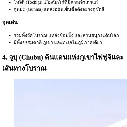
โทจิกิ (Tochigi) เมืองนิกโก้ที่มีศาลเจ้าเก่าแก่
กุนมะ (Gunma) แหล่งออนเซ็นชื่อดังอย่างคุซัตสึ
จุดเด่น
รวมทั้งวัดโบราณ แหล่งช้อปปิ้ง และสวนสนุกระดับโลก
มีทั้งธรรมชาติ ภูเขา และทะเลในภูมิภาคเดียว
4. จูบุ (Chubu) ดินแดนแห่งภูเขาไฟฟูจิและ
เส้นทางโบราณ