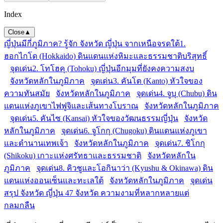
Index
Close
▲
ญี่ปุ่นมีกี่ภูมิภาค? รู้จัก จังหวัด ญี่ปุ่น จากเหนือจรดใต้
1.
ฮอกไกโด (Hokkaido) ดินแดนแห่งหิมะและธรรมชาติบริสุทธิ์
จุดเด่น
2. โทโฮคุ (Tohoku) ญี่ปุ่นอีกมุมที่ยังคงความสงบ
จังหวัดหลักในภูมิภาค
จุดเด่น
3. คันโต (Kanto) หัวใจของ
ความทันสมัย
จังหวัดหลักในภูมิภาค
จุดเด่น
4. จูบุ (Chubu) ดิน
แดนแห่งภูเขาไฟฟูจิและเส้นทางโบราณ
จังหวัดหลักในภูมิภาค
จุดเด่น
5. คันไซ (Kansai) หัวใจของวัฒนธรรมญี่ปุ่น
จังหวัด
หลักในภูมิภาค
จุดเด่น
6. จูโกกุ (Chugoku) ดินแดนแห่งภูเขา
และตำนานเทพเจ้า
จังหวัดหลักในภูมิภาค
จุดเด่น
7. ชิโกกุ
(Shikoku) เกาะแห่งศรัทธาและธรรมชาติ
จังหวัดหลักใน
ภูมิภาค
จุดเด่น
8. คิวชูและโอกินาว่า (Kyushu & Okinawa) ดิน
แดนแห่งออนเซ็นและทะเลใต้
จังหวัดหลักในภูมิภาค
จุดเด่น
สรุป จังหวัด ญี่ปุ่น 47 จังหวัด ความงามที่หลากหลายแต่
กลมกลืน