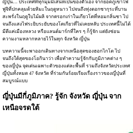
ญี่ปุ่น… ประเทศที่ทุกมุมมีเสน่ห์เป็นของตัวเอง จากยอดภูเขาไฟ
ฟูจิที่ปกคลุมด้วยหิมะในฤดูหนาว ไปจนถึงทุ่งดอกซากุระที่บาน
สะพรั่งในฤดูใบไม้ผลิ จากตรอกเก่าในเกียวโตที่หอมกลิ่นชา ไป
จนถึงแสงไฟระยิบระยับของโตเกียวที่ไม่เคยหลับ ประเทศนี้ไม่ได้
มีดีแค่เมืองหลวง หรือแลนด์มาร์กที่ใคร ๆ ก็รู้จัก แต่ยังซ่อน
ความงามหลากหลายไว้ในทุก จังหวัด ญี่ปุ่น
บทความนี้จะพาออกเดินทางจากเหนือสุดของฮอกไกโด ไป
จนถึงใต้สุดของโอกินาว่า เพื่อทำความรู้จักกับภูมิภาคต่าง ๆ
ของญี่ปุ่น จุดเด่นเฉพาะตัวของแต่ละพื้นที่ รวมถึงจังหวัดประเทศ
ญี่ปุ่นทั้งหมด 47 จังหวัด ที่ร่วมกันร้อยเรียงเรื่องราวของญี่ปุ่นที่
สมบูรณ์แบบ
ญี่ปุ่นมีกี่ภูมิภาค? รู้จัก จังหวัด ญี่ปุ่น จาก
เหนือจรดใต้