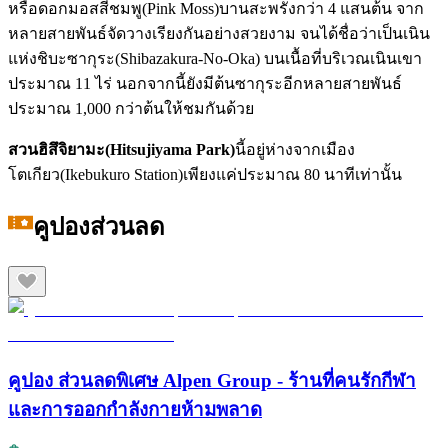
หรือดอกมอสสีชมพู(Pink Moss)บานสะพรั่งกว่า 4 แสนต้น จาก
หลายสายพันธ์จัดวางเรียงกันอย่างสวยงาม จนได้ชื่อว่าเป็นเนิน
แห่งชิบะซากุระ(Shibazakura-No-Oka) บนเนื้อที่บริเวณเนินเขา
ประมาณ 11 ไร่ นอกจากนี้ยังมีต้นซากุระอีกหลายสายพันธ์
ประมาณ 1,000 กว่าต้นให้ชมกันด้วย
สวนฮิสึจิยามะ(Hitsujiyama Park)
นี้อยู่ห่างจากเมือง
โตเกียว(Ikebukuro Station)เพียงแค่ประมาณ 80 นาทีเท่านั้น
คูปองส่วนลด
คูปอง ส่วนลดพิเศษ Alpen Group - ร้านที่คนรักกีฬา
และการออกกำลังกายห้ามพลาด