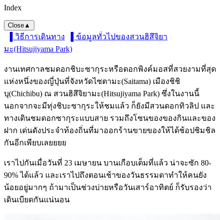
Index
Close
▲
▌วิธีการเดินทาง
▌ข้อมูลทั่วไปของสวนฮิสึจิยา
มะ(Hitsujiyama Park)
งานเทศกาลชมดอกชิบะซากุระหรือดอกพิงค์มอสที่สวยงามที่สุด
แห่งหนึ่งของญี่ปุ่นที่จังหวัดไซตามะ(Saitama) เมืองชิชิ
บุ(Chichibu) ณ สวนฮิสึจิยามะ(Hitsujiyama Park) ซึ่งในงานนี้
นอกจากจะมีทุ่งชิบะซากุระให้ชมแล้ว ก็ยังมีสวนดอกทิวลิป และ
ทางเดินชมดอกซากุระแบบสาย รวมถึงโซนของของกินและของ
ฝาก เด่นดังประจำท้องถิ่นที่มาออกร้านขายของให้ได้ช้อปชิมชิล
กันอีกเพียบเลยยยย
เราไปกันเมื่อวันที่ 23 เมษายน บานเกือบเต็มที่แล้ว น่าจะซัก 80-
90% ได้แล้ว และเราไปถึงตอนเช้าของวันธรรมดาทำให้คนยัง
น้อยอยู่มากๆ ถ้ามาเป็นช่วงบ่ายหรือวันเสาร์อาทิตย์ ก็รับรองว่า
เดินเบียดกันแน่นอน