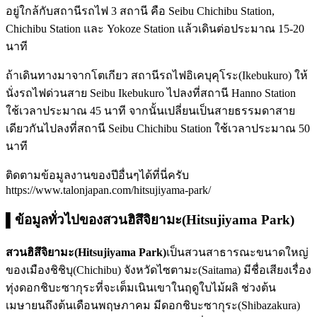
อยู่ใกล้กับสถานีรถไฟ 3 สถานี คือ Seibu Chichibu Station,
Chichibu Station และ Yokoze Station แล้วเดินต่อประมาณ 15-20
นาที
ถ้าเดินทางมาจากโตเกียว สถานีรถไฟอิเคบุคุโระ(Ikebukuro) ให้
นั่งรถไฟด่วนสาย Seibu Ikebukuro ไปลงที่สถานี Hanno Station
ใช้เวลาประมาณ 45 นาที จากนั้นเปลี่ยนเป็นสายธรรมดาสาย
เดียวกันไปลงที่สถานี Seibu Chichibu Station ใช้เวลาประมาณ 50
นาที
ติดตามข้อมูลงานของปีอื่นๆได้ที่นี่ครับ
https://www.talonjapan.com/hitsujiyama-park/
▌ข้อมูลทั่วไปของสวนฮิสึจิยามะ(Hitsujiyama Park)
สวนฮิสึจิยามะ(Hitsujiyama Park)
เป็นสวนสาธารณะขนาดใหญ่
ของเมืองชิชิบุ(Chichibu) จังหวัดไซตามะ(Saitama) มีชื่อเสียงเรื่อง
ทุ่งดอกชิบะซากุระที่จะเต็มเนินเขาในฤดูใบไม้ผลิ ช่วงต้น
เมษายนถึงต้นเดือนพฤษภาคม มีดอกชิบะซากุระ(Shibazakura)