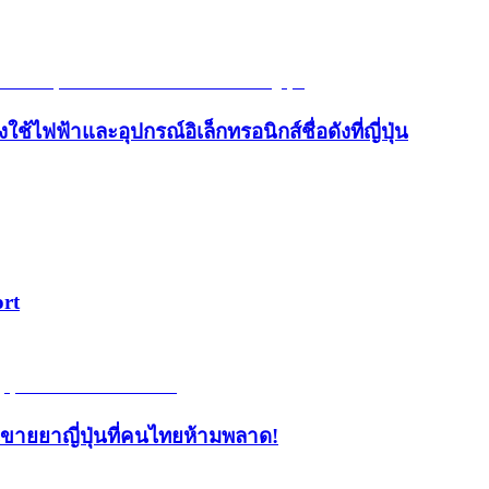
้ไฟฟ้าและอุปกรณ์อิเล็กทรอนิกส์ชื่อดังที่ญี่ปุ่น
ort
้านขายยาญี่ปุ่นที่คนไทยห้ามพลาด!