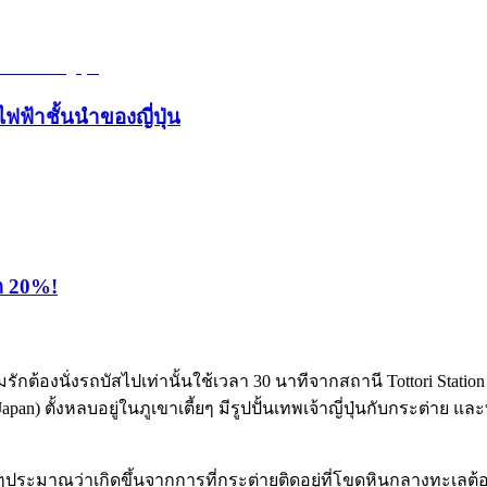
ไฟฟ้าชั้นนำของญี่ปุ่น
ุด 20%!
ักต้องนั่
งรถบัสไปเท่านั้นใช้เวลา 30 นาทีจากสถานี Tottori Stat
Japan) ตั้งหลบอยู่ในภูเขาเตี้ยๆ มีรูปปั้นเทพเจ้าญี่ปุ่นกับกระต่าย 
่าวๆประมาณว่าเกิดขึ้นจากการที่กระต่ายติดอยู่ที่โขดหินกลางทะเลต้