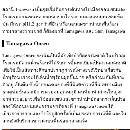
สถานี Tazawako เป็นจุดเริ่มต้นการเดินทางไปเมืองออนเซนและ
โรงแรมออนเซนหลายแห่ง หากใครอยากลองแช่ออนเซนเข้ม
ข้น มีกรด pH1.2 สูงกว่าที่อื่น หรือนอนแผ่ซาวน่าบนพื้นร้อน
ท่ามกลางธรรมชาติ ก็ต้องมาที่ Tamagawa และ Shin-Tamagawa
▌Tamagawa Onsen
Tamagawa Onsen จะเน้นเป็นที่พักเชิงบำบัดธรรมชาติ ในบริเวณ
โรงแรมมีสวนน้ำพุร้อนที่ได้รับการขึ้นทะเบียนเป็นสวนแห่งชาติ
เพื่อใช้เป็นเส้นทางศึกษาปรากฏการณ์ทางธรณีวิทยาเกี่ยวกับ
น้ำพุร้อน เราจะได้เห็นน้ำพุร้อนผุดขึ้นมาก หรือกำมะถันที่เกาะ
ตัวอยู่ เป็นต้น ซึ่งน้ำออนเซนของที่นี่พิเศษกว่าที่อื่น เพราะมีแร่
ธาตุเข้มข้นและมีการควบคุมอุณหภูมิ คนที่มาพักส่วนใหญ่จะ
มาพักระยะยาวเพื่อใช้ออนเซนและซาวน่าบำบัดอาการเจ็บป่วย
ลองให้ออนเซนและธรรมชาติของที่ Tamagawa Onsen ได้
เยียวยาร่างกายและจิตใจดูสักครั้งก็เป็นประสบการณ์ที่ดี และใน
สวนยังมีบริเวณซาวน่าบนพื้นร้อนกลางแจ้ง