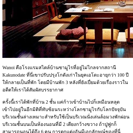
Wanoi คือโรงแรมสไตล์บ้านซามูไรที่อยู่ไม่ไกลจากสถานี
Kakunodate ที่นี่เขาปรับปรุงโกดังเก่าในยุคเอโดะอายุกว่า 100 ปี
ให้กลายเป็นที่พัก โดยมีบ้านพัก 3 หลังที่ยังเปี่ยมด้วยเรื่องราวใน
อดีตให้เราได้สัมผัสบรรยากาศ
ครั้งนี้เราได้พักที่บ้าน 2 ชั้น แค่ก้าวเข้าบ้านไปก็เหมือนหลุด
เข้าไปอยู่ในอีกมิติที่ทับซ้อนระหว่างโลกซามูไรกับโลกปัจจุบัน
บริเวณชั้นล่างเหมาะสำหรับใช้เป็นบริเวณนั่งเล่นล้อมวงพักผ่อน
บริเวณชั้นบนเป็นห้องนอนที่มี 2 เตียงกว้างขวาง ถ้าปูฟูกก็
สามารถนอนได้ถึง 6 คน การตกแต่งอันมีเอกลักษณ์ของที่นี่