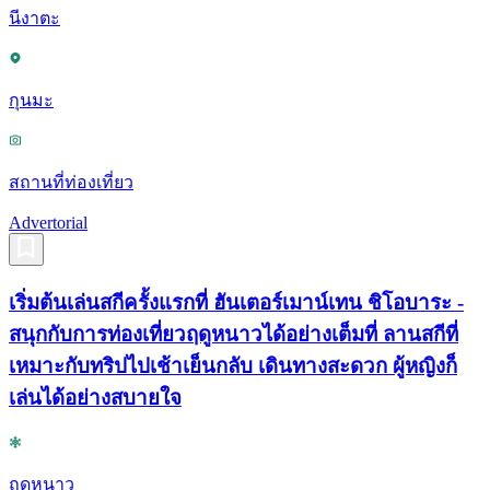
นีงาตะ
กุนมะ
สถานที่ท่องเที่ยว
Advertorial
เริ่มต้นเล่นสกีครั้งแรกที่ ฮันเตอร์เมาน์เทน ชิโอบาระ -
สนุกกับการท่องเที่ยวฤดูหนาวได้อย่างเต็มที่ ลานสกีที่
เหมาะกับทริปไปเช้าเย็นกลับ เดินทางสะดวก ผู้หญิงก็
เล่นได้อย่างสบายใจ
ฤดูหนาว