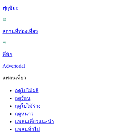
ฟุกุชิมะ
สถานที่ท่องเที่ยว
ที่พัก
Advertorial
แพลนเที่ยว
ฤดูใบไม้ผลิ
ฤดูร้อน
ฤดูใบไม้ร่วง
ฤดูหนาว
แพลนเที่ยวแนะนำ
แพลนทั่วไป