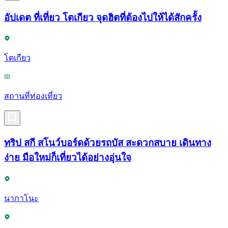
อัปเดต ที่เที่ยว โตเกียว จุดฮิตที่ต้องไปให้ได้สักครั้ง
โตเกียว
สถานที่ท่องเที่ยว
ทริป สกี สโนว์บอร์ดด้วยรถบัส สะดวกสบาย เดินทาง
ง่าย มือใหม่ก็เที่ยวได้อย่างอุ่นใจ
นากาโนะ