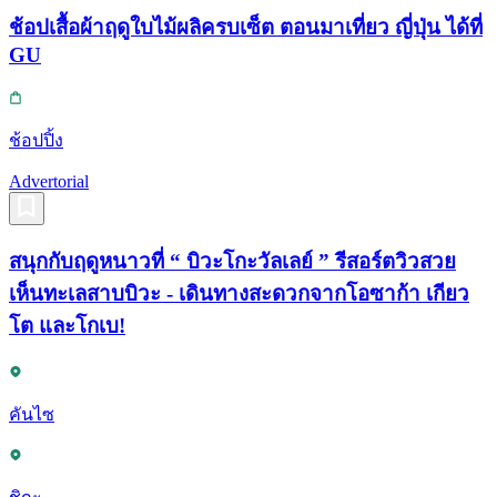
ช้อปเสื้อผ้าฤดูใบไม้ผลิครบเซ็ต ตอนมาเที่ยว ญี่ปุ่น ได้ที่
GU
ช้อปปิ้ง
Advertorial
สนุกกับฤดูหนาวที่ “ บิวะโกะวัลเลย์ ” รีสอร์ตวิวสวย
เห็นทะเลสาบบิวะ - เดินทางสะดวกจากโอซาก้า เกียว
โต และโกเบ!
คันไซ