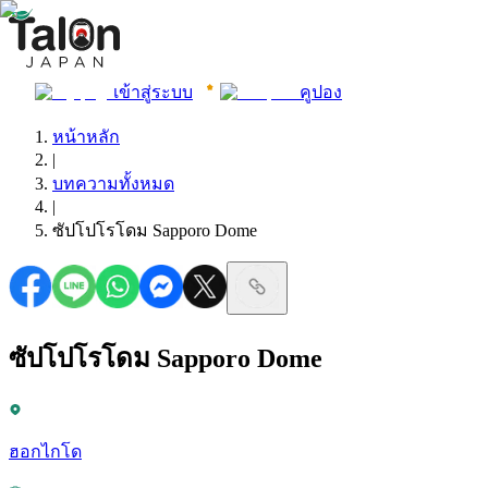
เข้าสู่ระบบ
คูปอง
หน้าหลัก
|
บทความทั้งหมด
|
ซัปโปโรโดม Sapporo Dome
ซัปโปโรโดม Sapporo Dome
ฮอกไกโด