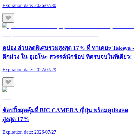
Expiration date:
2026/07/30
คูปอง ส่วนลดพิเศษรวมสูงสุด 17% ที่ ทาเคยะ Takeya -
ตึกม่วง ใน อุเอโนะ สวรรค์นักช้อป ที่ครบจบในที่เดียว!
Expiration date:
2027/07/29
ช้อปปิ้งสุดคุ้มที่ BIC CAMERA ญี่ปุ่น พร้อมคูปองลด
สูงสุด 17%
Expiration date:
2026/07/27