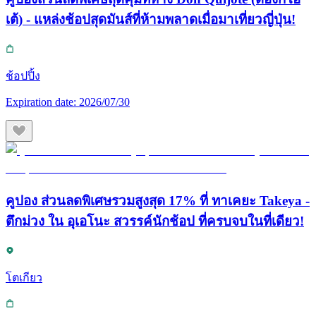
เต้) - แหล่งช้อปสุดมันส์ที่ห้ามพลาดเมื่อมาเที่ยวญี่ปุ่น!
ช้อปปิ้ง
Expiration date:
2026/07/30
คูปอง ส่วนลดพิเศษรวมสูงสุด 17% ที่ ทาเคยะ Takeya -
ตึกม่วง ใน อุเอโนะ สวรรค์นักช้อป ที่ครบจบในที่เดียว!
โตเกียว