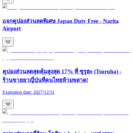
แจกคูปองส่วนลดพิเศษ Japan Duty Free - Narita
Airport
คูปองส่วนลดสุดคุ้มสูงสุด 17% ที่ ซูรูฮะ (Tsuruha) -
ร้านขายยาญี่ปุ่นที่คนไทยห้ามพลาด!
Expiration date:
2027/12/31