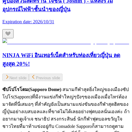
คูปองส่วนลดที่ร้าน โจชิน ( Joshin ) - แหล่งรวม
อุปกรณ์ไฟฟ้าชั้นนำของญี่ปุ่น
Expiration date:
2026/10/31
NINJA WiFi อินเทอร์เน็ตสำหรับท่องเที่ยวญี่ปุ่น ลด
สูงสุด 20%!
Next slide
Previous slide
ซัปโปโรโดม(
Sapporo Dome)
สนามกีฬาสุดยิ่งใหญ่ของเมืองซัป
โปโร(Sapporo)ที่มีงานแข่งกีฬาใหญ่ๆปังๆของเมืองเมื่อไหร่ต้อง
มาจัดที่นี่เสมอๆ ที่สำคัญยังเป็นสนามแข่งขันของกีฬาสุดฮิตของ
ญี่ปุ่นอย่างเบสบอลและที่ขาดไม่ได้เลยอย่างฟุตบอลนั่นเองค่ะ ถ้า
อยากมาดูเจ้าเจ ชนาธิป สรงกระสินธ์ นักกีฬาฟุตบอลขวัญใจ
ชาวไทยที่มาท้าแข่งอยู่กับ Consadole Sapporoก็สามารถดูตาม