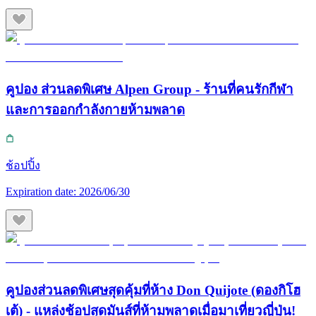
คูปอง ส่วนลดพิเศษ Alpen Group - ร้านที่คนรักกีฬา
และการออกกำลังกายห้ามพลาด
ช้อปปิ้ง
Expiration date:
2026/06/30
คูปองส่วนลดพิเศษสุดคุ้มที่ห้าง Don Quijote (ดองกิโฮ
เต้) - แหล่งช้อปสุดมันส์ที่ห้ามพลาดเมื่อมาเที่ยวญี่ปุ่น!