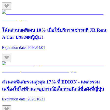
โค้ดส่วนลดพิเศษ 10% เมื่อใช้บริการเช่ารถที่ JR Rent
A Car ประเทศญี่ปุ่น !
Expiration date:
2026/04/01
ส่วนลดพิเศษรวมสูงสุด 17% ที่ EDION - แหล่งรวม
เครื่องใช้ไฟฟ้าและอุปกรณ์อิเล็กทรอนิกส์ชื่อดังที่ญี่ปุ่น
Expiration date:
2026/10/31