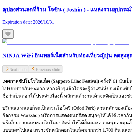
คูปองส่วนลดที่ร้าน โจชิน ( Joshin ) - แหล่งรวมอุปกรณ์
Expiration date:
2026/10/31
NINJA WiFi อินเทอร์เน็ตสำหรับท่องเที่ยวญี่ปุ่น ลดสูงส
Next slide
Previous slide
เทศกาลซัปโปโรไลแล็ค
(Sapporo Lilac Festival)
ครั้งที่ 61 นับ
โปรยปรายกันซะมาก หากจริงๆแล้วใครจะรู้ว่าเสน่ห์ของเมืองซัปโ
ชื่อว่าเป็นดอกไม้ประจำเมืองนี้ หลักๆแล้วงานเค้าจะจัดเป็นสองช่
บริเวณแรกเลยก็จะเป็นสวนโอโดริ (Odori Park) สวนหลักของเมืองซ
กิจกรรม Workshop หรือการแสดงดนตรีสด สนุกๆให้ได้ใช้เวลากันอย่
พรีเมี่ยมจากแถบฮอกไกโดมาจัดทำให้ได้ลิ้มลองความนุ่มละมุนลิ้
แบบสุดๆไปเลย เพราะจัดหนักดอกไลแล็คมากกว่า 1,700 ต้น และก