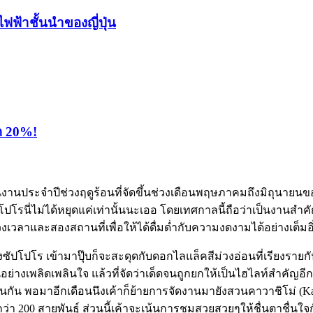
ไฟฟ้าชั้นนำของญี่ปุ่น
ุด 20%!
เป็นงานประจำปีช่วงฤดูร้อนที่จัดขึ้นช่วงเดือนพฤษภาคมถึงมิถุนา
ปโรนี่ไม่ได้หยุดแค่เท่านั้นนะเออ โดยเทศกาลนี้ถือว่าเป็นงานส
วงเวลาและสองสถานที่เพื่อให้ได้ดื่มด่ำกับความงดงามได้อย่างเต็มอิ
ัปโปโร เข้ามาปุ๊บก็จะสะดุดกับดอกไลแล็คสีม่วงอ่อนที่เรียงรายกั
างเพลิดเพลินใจ แล้วที่จัดว่าเด็ดจนถูกยกให้เป็นไฮไลท์สำคัญอีกอ
นกัน พอมาอีกเดือนนึงเค้าก็ย้ายการจัดงานมายังสวนคาวาชิโม่ (K
ว่า 200 สายพันธุ์ ส่วนนี้เค้าจะเน้นการชมสวยสวยๆให้ชื่นตาชื