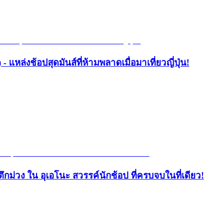
- แหล่งช้อปสุดมันส์ที่ห้ามพลาดเมื่อมาเที่ยวญี่ปุ่น!
ึกม่วง ใน อุเอโนะ สวรรค์นักช้อป ที่ครบจบในที่เดียว!