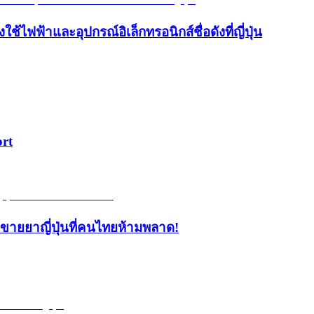
้ไฟฟ้าและอุปกรณ์อิเล็กทรอนิกส์ชื่อดังที่ญี่ปุ่น
ort
้านขายยาญี่ปุ่นที่คนไทยห้ามพลาด!