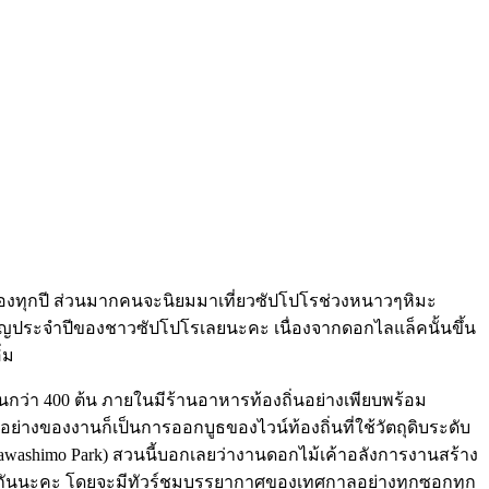
ยนของทุกปี ส่วนมากคนจะนิยมมาเที่ยวซัปโปโรช่วงหนาวๆหิมะ
ำคัญประจำปีของชาวซัปโปโรเลยนะคะ เนื่องจากดอกไลแล็คนั้นขึ้น
่ม
นกว่า 400 ต้น ภายในมีร้านอาหารท้องถิ่นอย่างเพียบพร้อม
ย่างของงานก็เป็นการออกบูธของไวน์ท้องถิ่นที่ใช้วัตถุดิบระดับ
awashimo Park) สวนนี้บอกเลยว่างานดอกไม้เค้าอลังการงานสร้าง
่นใจกันนะคะ โดยจะมีทัวร์ชมบรรยากาศของเทศกาลอย่างทุกซอกทุก