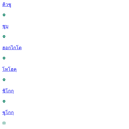
คิวชู
ชูบุ
ฮอกไกโด
โทโฮคุ
ชิโกกุ
ชูโกกุ