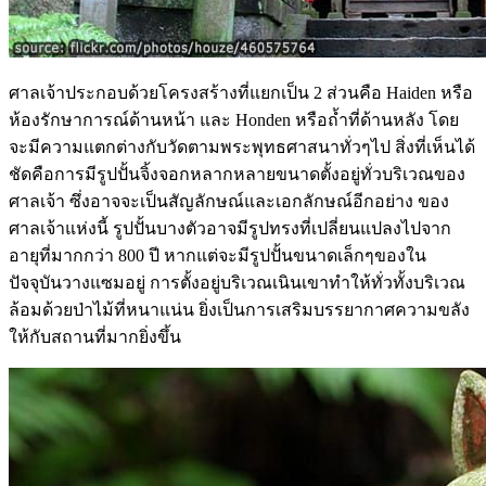
ศาลเจ้าประกอบด้วยโครงสร้างที่แยกเป็น 2 ส่วนคือ Haiden หรือ
ห้องรักษาการณ์ด้านหน้า และ Honden หรือถ้ำที่ด้านหลัง โดย
จะมีความแตกต่างกับวัดตามพระพุทธศาสนาทั่วๆไป สิ่งที่เห็นได้
ชัดคือการมีรูปปั้นจิ้งจอกหลากหลายขนาดตั้งอยู่ทั่วบริเวณของ
ศาลเจ้า ซึ่งอาจจะเป็นสัญลักษณ์และเอกลักษณ์อีกอย่าง ของ
ศาลเจ้าแห่งนี้ รูปปั้นบางตัวอาจมีรูปทรงที่เปลี่ยนแปลงไปจาก
อายุที่มากกว่า 800 ปี หากแต่จะมีรูปปั้นขนาดเล็กๆของใน
ปัจจุบันวางแซมอยู่ การตั้งอยู่บริเวณเนินเขาทำให้ทั่วทั้งบริเวณ
ล้อมด้วยป่าไม้ที่หนาแน่น ยิ่งเป็นการเสริมบรรยากาศความขลัง
ให้กับสถานที่มากยิ่งขึ้น