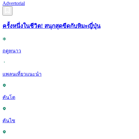
Advertorial
ครั้งหนึ่งในชีวิต! สนุกสุดขีดกับหิมะญี่ปุ่น
ฤดูหนาว
แพลนเที่ยวแนะนำ
คันโต
คันไซ