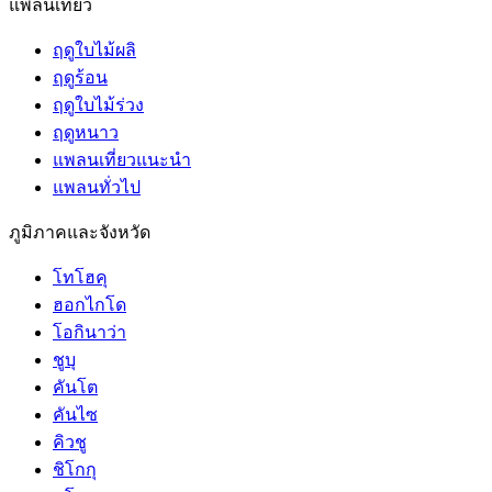
แพลนเที่ยว
ฤดูใบไม้ผลิ
ฤดูร้อน
ฤดูใบไม้ร่วง
ฤดูหนาว
แพลนเที่ยวแนะนำ
แพลนทั่วไป
ภูมิภาคและจังหวัด
โทโฮคุ
ฮอกไกโด
โอกินาว่า
ชูบุ
คันโต
คันไซ
คิวชู
ชิโกกุ