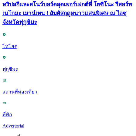
ทริปสกีและสโนว์บอร์ดสุดเพอร์เฟกต์ที่ โฮชิโนะ รีสอร์ท
เนโกมะ เมาน์เทน ! สัมผัสฤดูหนาวแสนพิเศษ ณ ไอซุ
จังหวัดฟุกุชิมะ
โทโฮคุ
ฟุกุชิมะ
สถานที่ท่องเที่ยว
ที่พัก
Advertorial