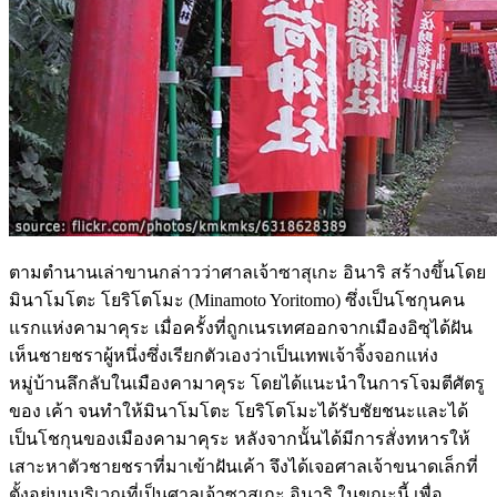
ตามตำนานเล่าขานกล่าวว่าศาลเจ้าซาสุเกะ อินาริ สร้างขึ้นโดย
มินาโมโตะ โยริโตโมะ (Minamoto Yoritomo) ซึ่งเป็นโชกุนคน
แรกแห่งคามาคุระ เมื่อครั้งที่ถูกเนรเทศออกจากเมืองอิซุได้ฝัน
เห็นชายชราผู้หนึ่งซึ่งเรียกตัวเองว่าเป็นเทพเจ้าจิ้งจอกแห่ง
หมู่บ้านลึกลับในเมืองคามาคุระ โดยได้แนะนำในการโจมตีศัตรู
ของ เค้า จนทำให้มินาโมโตะ โยริโตโมะได้รับชัยชนะและได้
เป็นโชกุนของเมืองคามาคุระ หลังจากนั้นได้มีการสั่งทหารให้
เสาะหาตัวชายชราที่มาเข้าฝันเค้า จึงได้เจอศาลเจ้าขนาดเล็กที่
ตั้งอยู่บนบริเวณที่เป็นศาลเจ้าซาสุเกะ อินาริ ในขณะนี้ เพื่อ