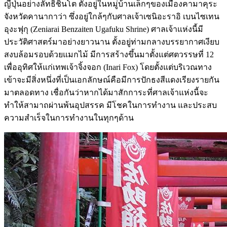
ญี่ปุ่นอย่างลัทธิชินโต ตั้งอยู่ในหมู่บ้านเล็กๆของเมืองคามาคุระ
จังหวัดคานากาว่า ซึ่งอยู่ใกล้ๆกับศาลเจ้าเซนิอะราอิ เบนไซเทน
อุงะฟุกุ (Zeniarai Benzaiten Ugafuku Shrine) ศาลเจ้าแห่งนี้มี
ประวัติศาสตร์มาอย่างยาวนาน ตั้งอยู่ท่ามกลางบรรยากาศเงียบ
สงบล้อมรอบด้วยแมกไม้ มีการสร้างขึ้นมาตั้งแต่ศตวรรษที่ 12
เพื่ออุทิศให้แก่เทพเจ้าจิ้งจอก (Inari Fox) โดยตั้งแต่บริเวณทาง
เข้าจะมีสิ่งหนึ่งที่เป็นเอกลักษณ์คือมีการปักธงสีแดงเรียงรายกัน
มาตลอดทาง เชื่อกันว่าหากได้มาสักการะที่ศาลเจ้าแห่งนี้จะ
ทำให้สามาถผ่านพ้นอุปสรรค มีโชคในการทำงาน และประสบ
ความสำเร็จในการทำงานในทุกๆด้าน