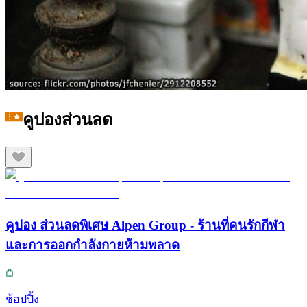
คูปองส่วนลด
คูปอง ส่วนลดพิเศษ Alpen Group - ร้านที่คนรักกีฬา
และการออกกำลังกายห้ามพลาด
ช้อปปิ้ง