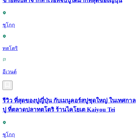
ขายส่งปลาจากท่าเรือที่จับปูได้มากที่สุดของญี่ปุ่น
ชูโกกุ
ทตโตริ
อีเวนต์
รีวิว ที่สุดของปูญี่ปุ่น กับเมนูคอร์สปูชุดใหญ่ ในเทศกาล
ปู ที่ตลาดปลาทตโตริ ร้านไคโยเต Kaiyou Tei
ชูโกกุ