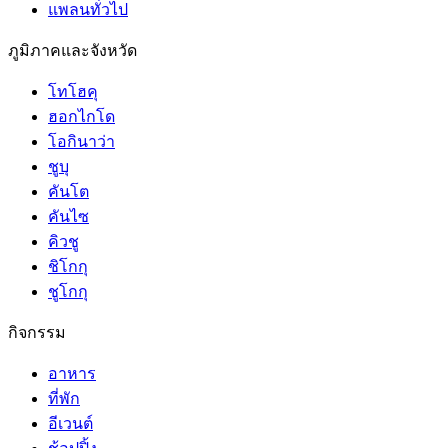
แพลนทั่วไป
ภูมิภาคและจังหวัด
โทโฮคุ
ฮอกไกโด
โอกินาว่า
ชูบุ
คันโต
คันไซ
คิวชู
ชิโกกุ
ชูโกกุ
กิจกรรม
อาหาร
ที่พัก
อีเวนต์