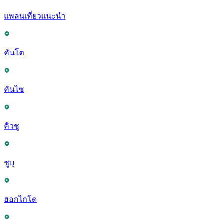
แพลนเที่ยวแนะนำ
คันโต
คันไซ
คิวชู
ชูบุ
ฮอกไกโด