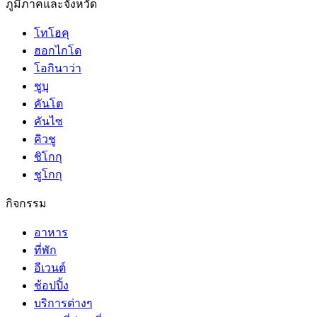
ภูมิภาคและจังหวัด
โทโฮคุ
ฮอกไกโด
โอกินาว่า
ชูบุ
คันโต
คันไซ
คิวชู
ชิโกกุ
ชูโกกุ
กิจกรรม
อาหาร
ที่พัก
อีเวนต์
ช้อปปิ้ง
บริการต่างๆ