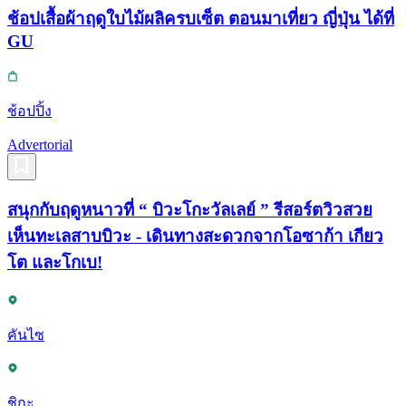
ช้อปเสื้อผ้าฤดูใบไม้ผลิครบเซ็ต ตอนมาเที่ยว ญี่ปุ่น ได้ที่
GU
ช้อปปิ้ง
Advertorial
สนุกกับฤดูหนาวที่ “ บิวะโกะวัลเลย์ ” รีสอร์ตวิวสวย
เห็นทะเลสาบบิวะ - เดินทางสะดวกจากโอซาก้า เกียว
โต และโกเบ!
คันไซ
ชิกะ