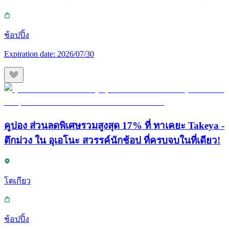
ช้อปปิ้ง
Expiration date:
2026/07/30
คูปอง ส่วนลดพิเศษรวมสูงสุด 17% ที่ ทาเคยะ Takeya -
ตึกม่วง ใน อุเอโนะ สวรรค์นักช้อป ที่ครบจบในที่เดียว!
โตเกียว
ช้อปปิ้ง