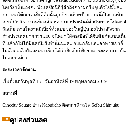
จัดขึ้นที่ใจกลางย่านคาบูกิโจ (Kabukicho) ภายในแถบชินจูกุของ
โตเกียวนั้นเองค่ะ ฟังแค่ชื่อนี่ก็รู้สึกถึงความกรึ่มๆแล้วใช่มั้ยล่ะ
คะ บอกได้เลยว่าสิ่งที่คิดนั้นถูกต้องแล้วคร๊าบ งานนี้เป็นงานชิม
เบียร์ Craft ของคนท้องถิ่น ที่ออกมาประชันฝีมือกันยาวๆไปเลย 4
วันเต็ม ภายในงานมีเบียร์ทั้งแบบของในญี่ปุ่นเองไปจนถึงจาก
ต่างประเทศมากกว่า 200 ชนิดมาให้คอเบียร์ได้จิบชิมกันแบบเต็ม
ที่ แล้วก็ไม่ได้มีแค่เบียร์เท่านั้นนะคะ กับแกล้มและอาหารเขาก็
ไม่มีออมมือกันนะเออ เรียกได้ว่าทั้งเบียร์ทั้งอาหารละลานตากัน
ไปเลยทีเดียว
ระยะเวลาจัดงาน
เริ่มตั้งแต่วันพุธที่ 15 - วันอาทิตย์ที่ 19 พฤษภาคม 2019
สถานที่
Cinecity Square ย่าน Kabujicho ติดสถานีรถไฟ Seibu Shinjuku
คูปองส่วนลด