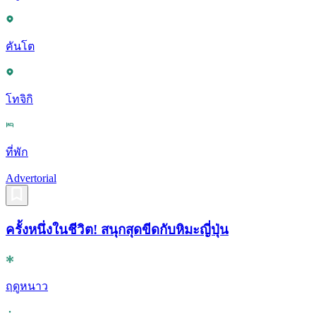
คันโต
โทจิกิ
ที่พัก
Advertorial
ครั้งหนึ่งในชีวิต! สนุกสุดขีดกับหิมะญี่ปุ่น
ฤดูหนาว