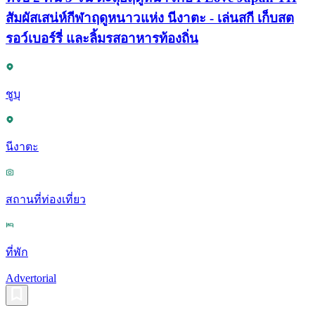
สัมผัสเสน่ห์กีฬาฤดูหนาวแห่ง นีงาตะ - เล่นสกี เก็บสต
รอว์เบอร์รี่ และลิ้มรสอาหารท้องถิ่น
ชูบุ
นีงาตะ
สถานที่ท่องเที่ยว
ที่พัก
Advertorial