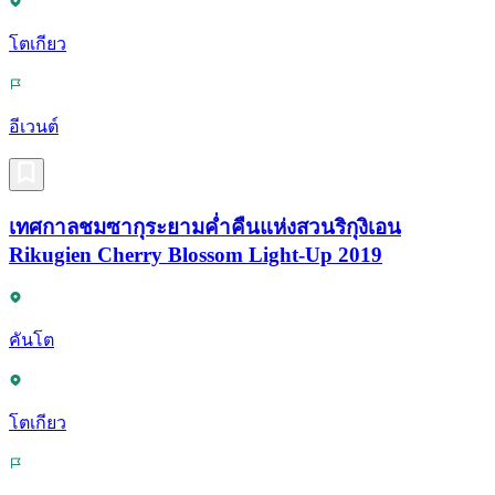
โตเกียว
อีเวนต์
เทศกาลชมซากุระยามค่ำคืนแห่งสวนริกุงิเอน
Rikugien Cherry Blossom Light-Up 2019
คันโต
โตเกียว