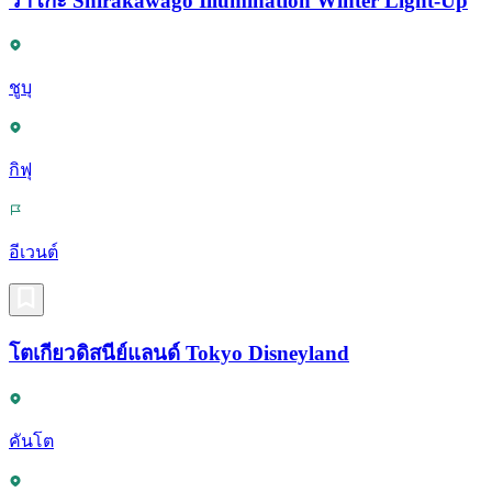
วาโกะ Shirakawago Illumination Winter Light-Up
ชูบุ
กิฟุ
อีเวนต์
โตเกียวดิสนีย์แลนด์ Tokyo Disneyland
คันโต