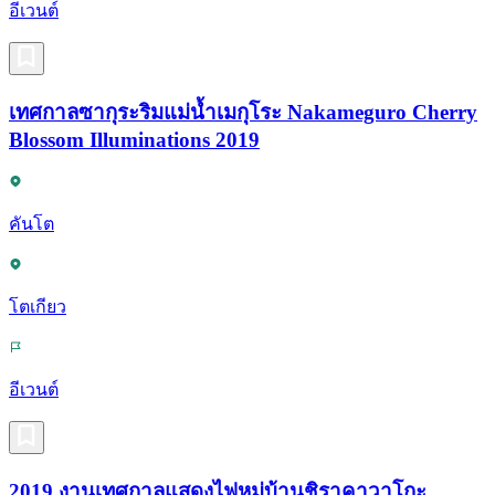
อีเวนต์
เทศกาลซากุระริมแม่น้ำเมกุโระ Nakameguro Cherry
Blossom Illuminations 2019
คันโต
โตเกียว
อีเวนต์
2019 งานเทศกาลแสดงไฟหมู่บ้านชิราคาวาโกะ