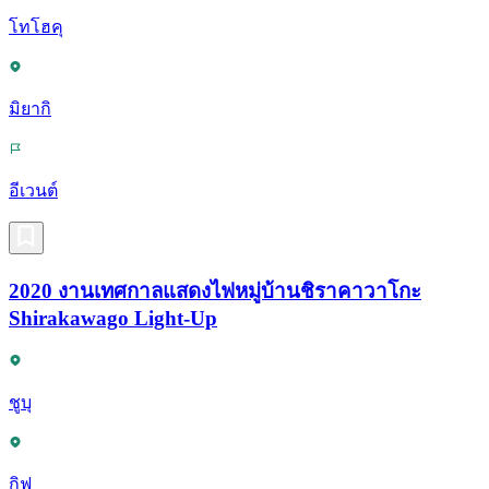
โทโฮคุ
มิยากิ
อีเวนต์
2020 งานเทศกาลแสดงไฟหมู่บ้านชิราคาวาโกะ
Shirakawago Light-Up
ชูบุ
กิฟุ