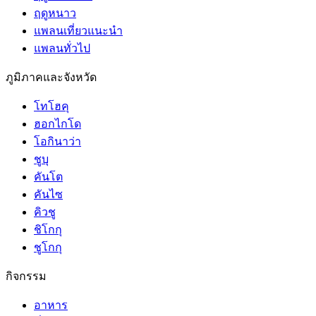
ฤดูหนาว
แพลนเที่ยวแนะนำ
แพลนทั่วไป
ภูมิภาคและจังหวัด
โทโฮคุ
ฮอกไกโด
โอกินาว่า
ชูบุ
คันโต
คันไซ
คิวชู
ชิโกกุ
ชูโกกุ
กิจกรรม
อาหาร