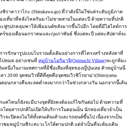
าคาวาโกะ (Shirakawa-go) ที่ว่าดังนี่ไม่ใช่แค่ระดับภูมิภาค
องเที่ยวที่หลั่งไหลกันมาไม่ขาดสายในแต่ละปี ด้วยความที่ปกติ
หิมะฟูๆปกคลุมพาให้เพิ่มมนต์ขลังมากขึ้นไปอีก โดยที่มีไฮไลท์การ
นทร์ของเดือนมกราคมและกุมภาพันธ์ ซึ่งแต่ละปี แต่ละสัปดาห์จะ
การรักษารูปแบบโบราณดั้งเดิมอย่างการที่โครงสร้างหลังคาที่
ไปหมด อย่างเช่นที่
หมู่บ้านโอกิมาจิ(Ogimachi Village)
จะถูกหิมะ
ึ่งในงานเทศกาลที่มีชื่อเสียงที่สุดของญี่ปุ่นเลย ตัวหมู่บ้านนี่
 20:00 จุดชมวิวที่ดีที่สุดคือจุดชมวิวชิโรยาม่า(Shiroyama
ูมิในตอนกลางคืนจะลดต่ำลงมากกว่าในช่วงกลางวัน นอกจากนี้เส้น
มากแค่ไหนก็ยังจะมีบางจุดที่ยังคงต้องแก้ไขกันต่อไป ด้วยความที่
รถโดยสารปกติไม่เปิดให้บริการในตอนเย็น นักท่องเที่ยวจำเป็น
วจะปิดลงไม่ให้ทั้งคนเดินเท้าและรถยนต์ขึ้นไป เนื่องจากเป็น
่ยวชมหมู่บ้านชิระคะวะโกได้ตามปกติ แต่จำเป็นที่จะต้องเดิน