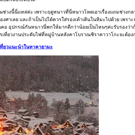
ัวในช่วงนี้นี่แหล่ค่ะ เพราะฤดูหนาวที่นี่หนาวโหดเอาเรื่องแถมช่ว
องศาเลย และถ้าเป็นไปได้ควรใส่รองเท้าเดินในหิมะไปด้วย เพราะจุ
า ผ้าพันคอ อุปกรณ์กันหนาวนี่พกให้มากดีกว่าน้อยเป็นไหนๆค่ะรับรองว
ยวการเที่ยวงานประดับไฟที่หมู่บ้านหลังคาโบราณชิราคาวาโกะจะต้องก
่องเที่ยวแนะนำในทาคายามะ