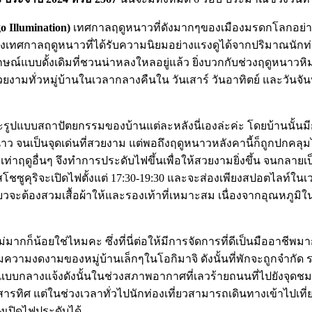
 Illumination)
เทศกาลฤดูหนาวที่ดังมากๆของเมืองมรดกโลกอย่างชิร
นึ่งเทศกาลฤดูหนาวที่ได้รับความนิยมอย่างแรงดูได้จากปริมาณนักท่
ลักษณ์แบบดั้งเดิมที่ชวนน่าหลงใหลอยู่แล้ว ยิ่งบวกกับช่วงฤดูหนาว
ยงามทั่วหมู่บ้านในเวลากลางคืนใน วันเสาร์ วันอาทิตย์ และวันจั
ะรูปแบบสถาปัตยกรรมของบ้านแต่ละหลังนี่เองล่ะค่ะ โดยบ้านนั้นมี
 จนเป็นจุดเด่นที่สวยงาม แต่พอถึงฤดูหนาวหลังคานี้ก็ถูกปกคลุม
ฤดูอื่นๆ จึงทำการประดับไฟขึ้นเพื่อให้สวยงามยิ่งขึ้น จนกลายเป็นหน
ซูคุริจะเปิดไฟตั้งแต่ 17:30-19:30 และจะส่องเพียงสปอตไลท์ในเวลา
ที่ยวจะต้องสวมเสื้อผ้าให้และรองเท้าที่เหมาะสม เนื่องจากอุณหภ
ไม่มากก็น้อยใช่ไหมคะ ซึ่งที่นี่ต่อให้มีการจัดการที่ดีเป็นมืออาชีพ
ชมความงดงามของหมู่บ้านเล็กๆในโอกิมาจิ ดังนั้นที่พักจะถูกจำกัด 
นแบบกลางแจ้งดังนั้นในช่วงสภาพอากาศที่เลวร้ายถนนที่ไปยังจุดชมวิ
วสารทิศ แต่ในช่วงเวลาทั่วไปนักท่องเที่ยวสามารถเดินทางเข้าไปเที
งเปิดไฟประดับได้