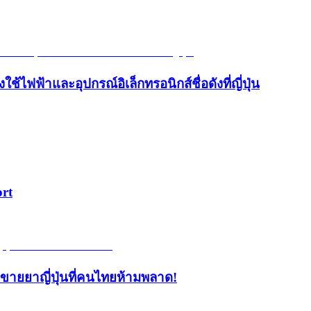
้ไฟฟ้าและอุปกรณ์อิเล็กทรอนิกส์ชื่อดังที่ญี่ปุ่น
ort
้านขายยาญี่ปุ่นที่คนไทยห้ามพลาด!