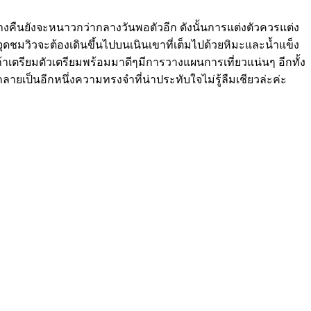
งกลางคืนยังจะหนาวกว่ากลางวันพอตัวอีก ดังนั้นการแต่งตัวควรแต่ง
ดชมวิวจะต้องเดินขึ้นไปบนเนินเขาที่เต็มไปด้วยหิมะและน้ำแข็ง
่าถ้าเตรียมตัวเตรียมพร้อมมาดีๆมีการวางแผนการเที่ยวแน่นๆ อีกทั้ง
ลายเป็นอีกหนึ่งความทรงจำที่น่าประทับใจไม่รู้ลืมเชียวล่ะค่ะ