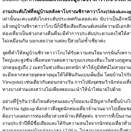
งานประดับไฟที่หมู่บ้านหลังคาโบราณชิราคาวาโกะ(
Shirakawago
เท่านั้นนะคะแต่ดังไกลระดับประเทศกันเลยล่ะค่ะ นับว่าเป็นอีกห
แล้วหมู่บ้านชิราคาวาโกะนี่ก็มีชื่อเสียงถึงมนต์เสน่ห์ความมีเอก
ท่องเที่ยวเป็นช่วงกลางคืนที่จะมีทำการประดับประดาแสงไฟให้สว
ไม่เหมือนกัน บอกเลยว่ามาแต่ละปีสวยไม่ซ้ำเชียวค่ะ
จุดที่ทำให้หมู่บ้านชิราคาวาโกะได้รับความสนใจมากๆนั่นก็เพรา
ใหญ่และสูงชัน เพื่อทนทานต่อความรุนแรงของหิมะในช่วงฤดูหนาว
ปกคลุมสูงถึง 2 เมตรในช่วงหิมะตกหนัก ทำให้ภูมิทัศน์ไม่สวยงามเท่า
จะมีหลากหลายจุดหลายมุมให้ได้ฟินกันแบบเต็มอิ่ม โดยบ้านไร่กัสโช
Viewpoint) เช่นเดียวกับตอนกลางวัน การไปยังจุดชมวิวนักท่องเ
ทางบางส่วนแสงสว่างไม่เพียงพอแนะนำให้นำไฟฉายไปด้วย
อย่างที่รู้ๆกันว่ายิ่งไหนดังๆคนเยอะๆก็ย่อมจะมีปัญหาเกิดขึ้นบ้าง
กิจกรรม light-up ดังกล่าวดึงดูดนักท่องเที่ยวจำนวนมากไปเยี่ยม
ต้องวางแผนการท่องเที่ยวล่วงหน้าจะดีที่สุดค่ะ จากการที่เป็นงา
งานประจำปีที่มีชื่อเสียงและได้รับความสนใจจากนักท่องเที่ยวทั่
ทางออกจากหมู่บ้านก่อนเวลา 17.00 น. ไม่สามารถอยู่ต่อจนถึงช่ว