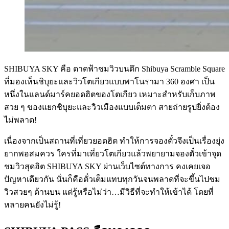
SHIBUYA SKY คือ ดาดฟ้าชมวิวบนตึก Shibuya Scramble Square
ที่มองเห็นชิบุยะและวิวโตเกียวแบบพาโนรามา 360 องศา เป็น
หนึ่งในแลนด์มาร์คยอดฮิตของโตเกียว เหมาะสำหรับเก็บภาพ
สวย ๆ ของแยกชิบุยะและวิวเมืองแบบเต็มตา สายถ่ายรูปยิ่งต้อง
ไม่พลาด!
เนื่องจากเป็นสถานที่เที่ยวยอดฮิต ทำให้การจองตั๋วจึงเป็นเรื่องยุ่ง
ยากพอสมควร ใครที่มาเที่ยวโตเกียวแล้วพยายามจองตั๋วเข้าจุด
ชมวิวสุดฮิต SHIBUYA SKY ผ่านเว็บไซต์ทางการ คงเคยเจอ
ปัญหาเดียวกัน นั่นก็คือตั๋วเต็มแทบทุกวันจนพลาดที่จะขึ้นไปชม
วิวสวยๆ ด้านบน แต่รู้หรือไม่ว่า…มีวิธีที่จะทำให้เข้าได้ โดยที่
หลายคนยังไม่รู้!