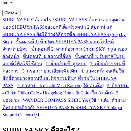
Index
Close
▲
SHIBUYA SKY คืออะไร ?
SHIBUYA PASS คือทางออก
จุดเด่น
ของ SHIBUYA PASS
จองปกติเต็มล่วงหน้า 2 สัปดาห์ แต่
SHIBUYA PASS ยังมีที่ว่าง
วิธีการซื้อ SHIBUYA PASS (Step by
Step)
ขั้นตอนที่ 1: ซื้อบัตร SHIBUYA PASS ผ่านเว็บไซต์
จำหน่ายบัตร
ขั้นตอนที่ 2: หากต้องการเข้าชม SKY กรุณาจอง
ล่วงหน้า
ขั้นตอนที่ 3: สถานที่อื่นๆ
ขั้นตอนที่ 4: รับพาสในรูป
แบบดิจิทัล
วิธีใช้งาน
1. ล็อกอินเข้าสู่ระบบ
2. เลือกกิจกรรมที่
ต้องการ
3. กรอกรายละเอียดเพิ่มเติม
4. แสดงหน้าจอเพื่อใช้
สิทธิ์
ตัวอย่างสถานที่และกิจกรรมอื่นๆ ที่รวมใน SHIBUYA
PASS
1. อาหาร - Izobachi Miso Ramen (ใช้ 7 แต้ม)
2. กิจกรรม
- Chiku Chiku Cafe - Hedgehog Home & Cafe (ใช้ 3 แต้ม)
3.
ของฝาก - WANDER COMPASS SHIBUYA (ใช้ 4 แต้ม)
คำถาม
ที่พบบ่อยเกี่ยวกับ SHIBUYA PASS & SHIBUYA SKY
Shibuya
Support Center
สรุป
SHIBUYA SKY คืออะไร ?