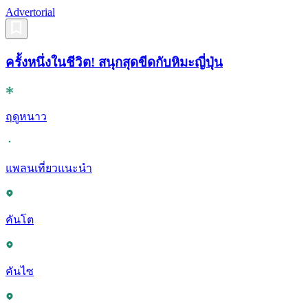
Advertorial
ครั้งหนึ่งในชีวิต! สนุกสุดขีดกับหิมะญี่ปุ่น
ฤดูหนาว
แพลนเที่ยวแนะนำ
คันโต
คันไซ