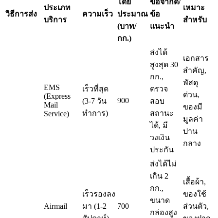
โดย
ข้อจำกัด/
ประเภท
เหมาะ
วิธีการส่ง
ความเร็ว
ประมาณ
ข้อ
บริการ
สำหรับ
(บาท/
แนะนำ
กก.)
ส่งได้
เอกสาร
สูงสุด 30
สำคัญ,
กก.,
พัสดุ
EMS
เร็วที่สุด
ตรวจ
ด่วน,
(Express
900
(3-7 วัน
สอบ
Mail
ของมี
ทำการ)
สถานะ
Service)
มูลค่า
ได้, มี
ปาน
วงเงิน
กลาง
ประกัน
ส่งได้ไม่
เกิน 2
เสื้อผ้า,
กก.,
เร็วรองลง
ของใช้
ขนาด
Airmail
มา (1-2
700
ส่วนตัว,
กล่องสูง