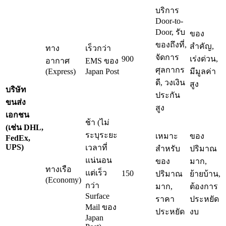
บริการ
Door-to-
Door, รับ
ของ
ของถึงที่,
สำคัญ,
ทาง
เร็วกว่า
จัดการ
900
เร่งด่วน,
อากาศ
EMS ของ
ศุลกากร
(Express)
Japan Post
มีมูลค่า
ดี, วงเงิน
สูง
บริษัท
ประกัน
ขนส่ง
สูง
เอกชน
ช้า (ไม่
(เช่น DHL,
ระบุระยะ
เหมาะ
ของ
FedEx,
UPS)
เวลาที่
สำหรับ
ปริมาณ
แน่นอน
ของ
มาก,
ทางเรือ
แต่เร็ว
150
ปริมาณ
ย้ายบ้าน,
(Economy)
กว่า
มาก,
ต้องการ
Surface
ราคา
ประหยัด
Mail ของ
ประหยัด
งบ
Japan