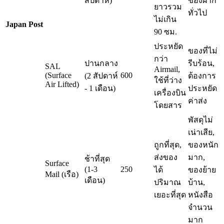
สัปดาห์)
ของฝาก
ยาวรวม
ทั่วไป
ไม่เกิน
Japan Post
90 ซม.
ประหยัด
ของที่ไม่
กว่า
ปานกลาง
รีบร้อน,
SAL
Airmail,
(Surface
600
(2 สัปดาห์
ต้องการ
ใช้ที่ว่าง
Air Lifted)
- 1 เดือน)
ประหยัด
เครื่องบิน
ค่าส่ง
โดยสาร
พัสดุไม่
เน่าเสีย,
ถูกที่สุด,
ของหนัก
ส่งของ
มาก,
ช้าที่สุด
Surface
(1-3
250
ได้
ของย้าย
Mail (เรือ)
เดือน)
ปริมาณ
บ้าน,
เยอะที่สุด
หนังสือ
จำนวน
มาก