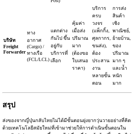
Post)
บริการ
การส่ง
ครบ
สินค้า
คุ้มค่า
วงจร
เชิง
แตกต่าง
เมื่อส่ง
(แพ็กกิ้ง,
พาณิชย์,
ทาง
กันไป ขึ้น
ปริมาณ
ศุลกากร,
ย้ายบ้าน,
บริษัท
อากาศ
อยู่กับ
มาก
ขนส่ง),
ของ
Freight
(Cargo) /
Forwarder
ทางเรือ
บริการที่
(ต้องขอ
ต้อง
ปริมาณ
(FCL/LCL)
เลือก
ใบเสนอ
ประสาน
มาก ๆ
ราคา)
งาน
และน้ำ
หลายขั้น
หนัก
ตอน
มาก
สรุป
ส่งของจากญี่ปุ่นกลับไทยไม่ได้มีขั้นตอนยุ่งยากวุ่นวายอย่างที่คิด
ด้วยเทคโนโลยีสมัยใหม่ที่เข้ามาช่วยให้การดำเนินขั้นตอนใน