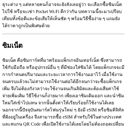
ธุระต่าง ๆ แต่หลายคนก็อาจจะยังลังเลอยู่ว่า จะเลือกซื้อซิมเน็ต
ไปใช้ หรือจะเช่า Pocket Wi-Fi ดีกว่ากัน บทความนี้จะมาเปรียบ
เทียบทั้งข้อดีและข้อเสียให้เห็นชัด ๆ พร้อมวิธีซื้อง่าย ๆ แถมยัง
ได้ราคาถูกเป็นพิเศษด้วย
ซิมเน็ต
ซิมเน็ต คือซิมการ์ดที่มาพร้อมแพ็กเกจอินเทอร์เน็ต ซึ่งสามารถ
ใช้กับมือถือ หรืออุปกรณ์อื่น ๆ ที่มีช่องใส่ซิมได้ โดยแพ็กเกจจะมี
การกำหนดปริมาณและระยะเวลาการใช้งานเอาไว้ เมื่อใช้งาน
จนครบแล้วจะไม่สามารถใช้งานต่อได้อีกจนกว่าจะซื้อแพ็กเกจ
เพิ่ม จึงไม่ต้องกังวลว่าจะใช้งานจนเกินลิมิตและต้องเสียค่าใช้
จ่ายเพิ่มเติม วิธีใช้งานก็ง่ายมาก เพียงเอาซิมเดิมออก และนำซิม
ใหม่ใส่เข้าไปแทน จากนั้นตั้งค่าให้เรียบร้อยก็ใช้งานได้เลย
นอกจากนี้ปัจจุบันสมาร์ตโฟนรุ่นใหม่ ๆ ยังมี eSIM หรือซิมดิจิทัล
ที่ฝังอยู่ในเครื่อง จึงสามารถซื้อ eSIM สำหรับใช้ในต่างประเทศ
และสแกน QR Code เพื่อเปิดใช้งานได้เลยโดยไม่ต้องถอดเปลี่ยน