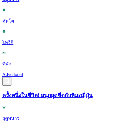
คันโต
โทจิกิ
ที่พัก
Advertorial
ครั้งหนึ่งในชีวิต! สนุกสุดขีดกับหิมะญี่ปุ่น
ฤดูหนาว