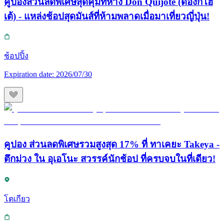
คูปองส่วนลดพิเศษสุดคุ้มที่ห้าง Don Quijote (ดองกิโฮ
เต้) - แหล่งช้อปสุดมันส์ที่ห้ามพลาดเมื่อมาเที่ยวญี่ปุ่น!
ช้อปปิ้ง
Expiration date:
2026/07/30
คูปอง ส่วนลดพิเศษรวมสูงสุด 17% ที่ ทาเคยะ Takeya -
ตึกม่วง ใน อุเอโนะ สวรรค์นักช้อป ที่ครบจบในที่เดียว!
โตเกียว