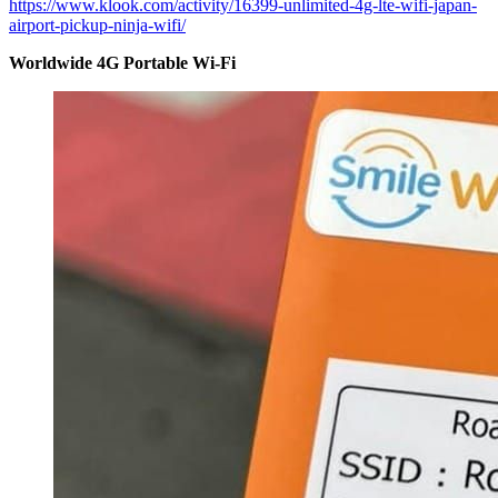
https://www.klook.com/activity/16399-unlimited-4g-lte-wifi-japan-
airport-pickup-ninja-wifi/
Worldwide 4G Portable Wi-Fi