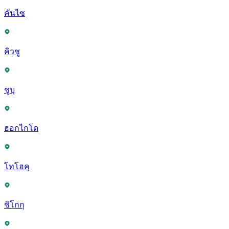
คันไซ
คิวชู
ชูบุ
ฮอกไกโด
โทโฮคุ
ชิโกกุ