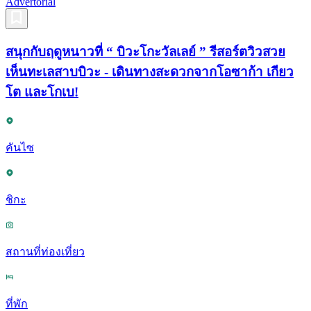
Advertorial
สนุกกับฤดูหนาวที่ “ บิวะโกะวัลเลย์ ” รีสอร์ตวิวสวย
เห็นทะเลสาบบิวะ - เดินทางสะดวกจากโอซาก้า เกียว
โต และโกเบ!
คันไซ
ชิกะ
สถานที่ท่องเที่ยว
ที่พัก