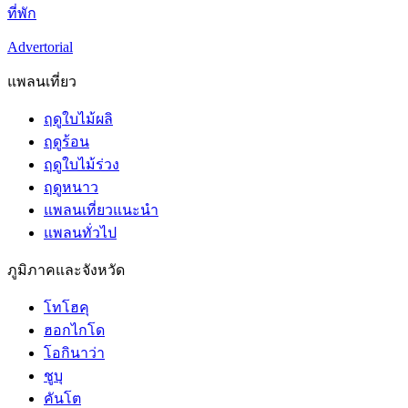
ที่พัก
Advertorial
แพลนเที่ยว
ฤดูใบไม้ผลิ
ฤดูร้อน
ฤดูใบไม้ร่วง
ฤดูหนาว
แพลนเที่ยวแนะนำ
แพลนทั่วไป
ภูมิภาคและจังหวัด
โทโฮคุ
ฮอกไกโด
โอกินาว่า
ชูบุ
คันโต