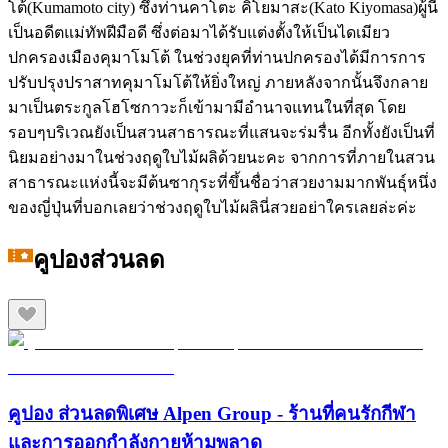
โต้(Kumamoto city) ซึ่งท่านคาโตะ คิโยมาสะ(Kato Kiyomasa)ผู้นี้
เป็นอดีตแม่ทัพฝีมือดี ซึ่งต่อมาได้รับแต่งตั้งให้เป็นไดเมียว
ปกครองเมืองคุมาโมโต้ ในช่วงยุคที่ท่านปกครองได้มีการการ
ปรับปรุงปราสาทคุมาโมโต้ให้ยิ่งใหญ่ ภายหลังจากนั้นจึงกลาย
มาเป็นตระกูลโฮโซกาวะก็เข้ามามีอำนาจแทนในที่สุด โดย
รอบๆบริเวณยังเป็นสวนสาธารณะที่แสนจะร่มรื่น อีกทั้งยังเป็นที่
นิยมอย่างมาในช่วงฤดูใบไม้ผลิด้วยนะคะ จากการที่ภายในสวน
สาธารณะแห่งนี้จะมีต้นซากุระที่ขึ้นชื่อว่าสวยงามมากพันธุ์หนึ่ง
ของญี่ปุ่นที่บอกเลยว่าช่วงฤดูใบไม้ผลินี่สวยอย่าใครเลยล่ะค่ะ
คูปองส่วนลด
คูปอง ส่วนลดพิเศษ Alpen Group - ร้านที่คนรักกีฬา
และการออกกำลังกายห้ามพลาด