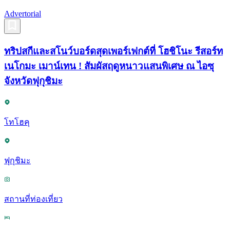
Advertorial
ทริปสกีและสโนว์บอร์ดสุดเพอร์เฟกต์ที่ โฮชิโนะ รีสอร์ท
เนโกมะ เมาน์เทน ! สัมผัสฤดูหนาวแสนพิเศษ ณ ไอซุ
จังหวัดฟุกุชิมะ
โทโฮคุ
ฟุกุชิมะ
สถานที่ท่องเที่ยว