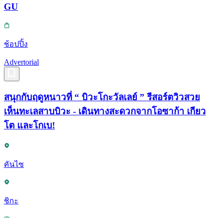
GU
ช้อปปิ้ง
Advertorial
สนุกกับฤดูหนาวที่ “ บิวะโกะวัลเลย์ ” รีสอร์ตวิวสวย
เห็นทะเลสาบบิวะ - เดินทางสะดวกจากโอซาก้า เกียว
โต และโกเบ!
คันไซ
ชิกะ