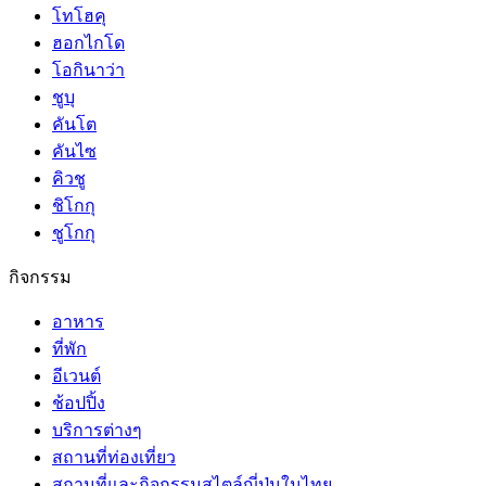
โทโฮคุ
ฮอกไกโด
โอกินาว่า
ชูบุ
คันโต
คันไซ
คิวชู
ชิโกกุ
ชูโกกุ
กิจกรรม
อาหาร
ที่พัก
อีเวนต์
ช้อปปิ้ง
บริการต่างๆ
สถานที่ท่องเที่ยว
สถานที่และกิจกรรมสไตล์ญี่ปุ่นในไทย