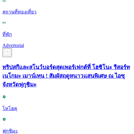
สถานที่ท่องเที่ยว
ที่พัก
Advertorial
ทริปสกีและสโนว์บอร์ดสุดเพอร์เฟกต์ที่ โฮชิโนะ รีสอร์ท
เนโกมะ เมาน์เทน ! สัมผัสฤดูหนาวแสนพิเศษ ณ ไอซุ
จังหวัดฟุกุชิมะ
โทโฮคุ
ฟุกุชิมะ