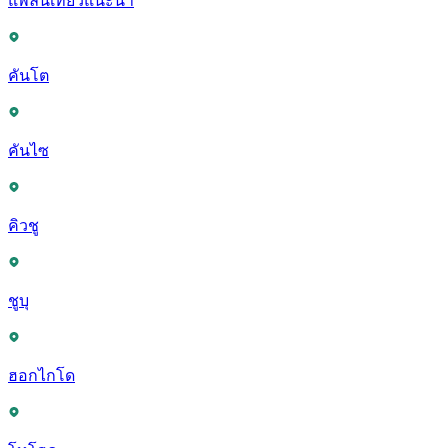
แพลนเที่ยวแนะนำ
คันโต
คันไซ
คิวชู
ชูบุ
ฮอกไกโด