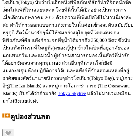
โตเกียว(Tokyo) นับว่าเป็นอีกหนึ่งพิพิธภัณฑ์สัตว์น้ำที่จัดหนักจัด
เต็มไม่แพ้ที่ไหนเลยนะคะ โดยที่นี่นั้นได้เปิดอย่างเป็นทางการ
เมื่อเดือนพฤษภาคม 2012 ด้วยความที่เพิ่งเปิดได้ไม่นานนี่เองล่ะ
ค่ะ ทำให้การออกแบบตกแต่งภายในนั้นค่อนข้างจะทันสมัยเรียบ
หรูดูดี สัตว์น้ำน่ารักๆนี่มีให้ชมอย่างจุใจ จุดที่โดดเด่นของ
พิพิธภัณฑ์คือ แท๊งก์กระจกที่จุน้ำได้มากถึง 350,000 ลิตร ซึ่งนับ
เป็นแท๊งก์ในร่มที่ใหญ่ที่สุดของญี่ปุ่น ข้างในเป็นที่อยู่อาศัยของ
นกแพนกวิน และแมวน้ำ ผู้เข้าชมสามารถมองเห็นสัตว์ที่น่ารัก
ได้อย่าชัดเจนจากทุกมุมมอง ส่วนอื่นๆที่น่าสนใจก็ยังมี
แมงกะพรุน ห้องปฏิบัติการวิจัย และแท๊งก์ที่จัดแสดงแหล่งที่อยู่
อาศัยของสัตว์นานาชนิดรอบๆอ่าวโตเกียว(Tokyo Bay), หมู่เกาะ
อิซู(The Izu Islands) และหมู่เกาะโอกาซาวาระ (The Ogasawara
Islands) เรียกได้ว่าถ้ามายัง
Tokyo Skytree
แล้วไม่มาแวะเหมือน
มาไม่ถึงเลยล่ะค่ะ
คูปองส่วนลด