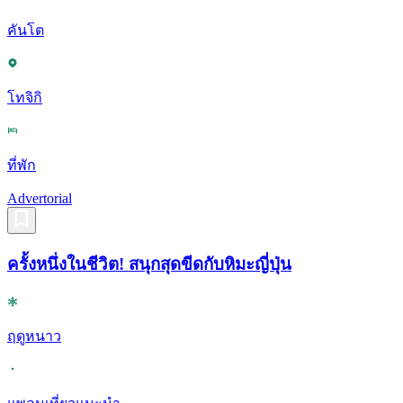
คันโต
โทจิกิ
ที่พัก
Advertorial
ครั้งหนึ่งในชีวิต! สนุกสุดขีดกับหิมะญี่ปุ่น
ฤดูหนาว