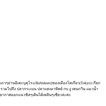
ถวๆย่านอิเคะบุคุโระ(Ikebukuro)ของเมืองโตเกียว(Tokyo) เรียก
วโลก รวมไปถึง ปลากระเบน ปลาแสงอาทิตย์ กบ งู เพนกวิน แมวน้ำ
รยากาศออกแนวชิลๆเดินได้เพลินๆเชียวล่ะค่ะ