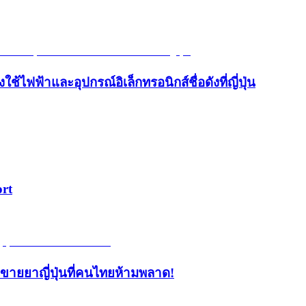
้ไฟฟ้าและอุปกรณ์อิเล็กทรอนิกส์ชื่อดังที่ญี่ปุ่น
ort
้านขายยาญี่ปุ่นที่คนไทยห้ามพลาด!