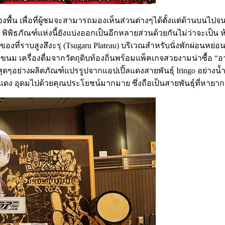
น เพื่อที่ผู้ชมจะสามารถมองเห็นส่วนต่างๆได้ตั้งแต่ด้านบนไปจนถ
้วย พิพิธภัณฑ์แห่งนี้ยังแบ่งออกเป็นอีกหลายส่วนด้วยกันไม่ว่าจะเป็
ที่ราบสูงสึงะรุ (Tsugaru Plateau) บริเวณสำหรับนั่งพักผ่อนหย่อน
 ขนม เครื่องดื่มจากวัตถุดิบท้องถิ่นพร้อมแพ็คเกจสวยงามน่าซื้อ “อาท
ดๆอย่างผลิตภัณฑ์แปรรูปจากแอปเปิ้ลแดงสายพันธุ์ Iringo อย่างน้ำ
แดง อุดมไปด้วยคุณประโยชน์มากมาย ซึ่งถือเป็นสายพันธุ์ที่หายา