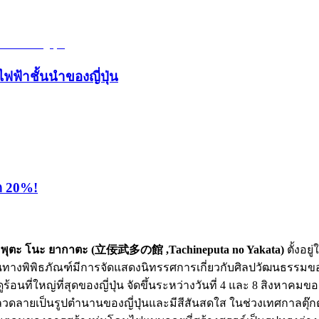
ไฟฟ้าชั้นนำของญี่ปุ่น
ุด 20%!
ะพุตะ โนะ ยากาตะ (立佞武多の館 ,Tachineputa no Yakata)
ตั้งอย
้นทางพิพิธภัณฑ์มีการจัดแสดงนิทรรศการเกี่ยวกับศิลปวัฒนธรร
าลฤดูร้อนที่ใหญ่ที่สุดของญี่ปุ่น จัดขึ้นระหว่างวันที่ 4 และ 8 สิ
ที่มีลวดลายเป็นรูปตำนานของญี่ปุ่นและมีสีสันสดใส ในช่วงเทศกาลตุ