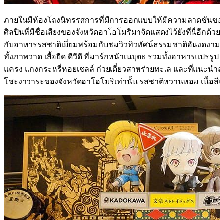
ภายในมีห้องโถงนิทรรศการที่มีการออกแบบให้มีความลาดชันของพื้
ศิลปินที่มีชื่อเสียงของจังหวัดอาโอโมริมาจัดแสดงไว้ยังที่นี่อีกด
กับอาหารรสชาติเยี่ยมพร้อมกับชมวิวทิวทัศน์ธรรมชาติอันงดงามของ
ทั้งภาพวาด เสื้อยืด ดีวีดี ที่มาร์กหน้าเนบุตะ รวมทั้งอาหารแปรรูป
แครง แกงกระหรี่หอยเชลล์ ก๋วยเตี๋ยวสาหร่ายทะเล และที่แนะนำสุ
โชะงาวาระของจังหวัดอาโอโมริเท่านั้น รสชาติหวานหอม เนื้อสี