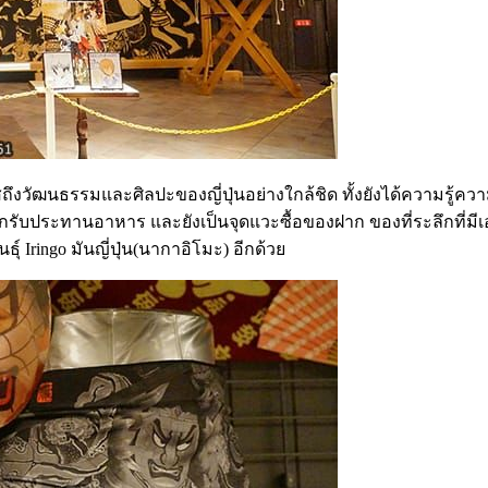
งวัฒนธรรมและศิลปะของญี่ปุ่นอย่างใกล้ชิด ทั้งยังได้ความรู้คว
ประทานอาหาร และยังเป็นจุดแวะซื้อของฝาก ของที่ระลึกที่มีเอกลั
์ Iringo มันญี่ปุ่น(นากาอิโมะ) อีกด้วย