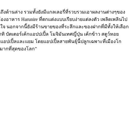
ึงด้านล่าง รวมทั้งยังมีแกลเลอรี่ที่รวบรวมเอาผลงานต่างๆของ
น ห้องอาหาร Harunire ที่ตกแต่งแบบเรียบง่ายแต่ลงตัว เพลิดเพลินไป
ใจ นอกจากนี้ยังมีร้านขายของที่ระลึกและของฝากที่มีทั้งให้เลือก
ิ บัตเตอร์เค้กแอปปเปิ้ล โมจิมันเทศญี่ปุ่น เค้กข้าว สตูว์หอย
แอปเปิ้ลและแยม โดยแอปเปิ้ลสายพันธุ์นี้ปลูกเฉพาะที่เมืองโก
กมากที่สุดของโลก”