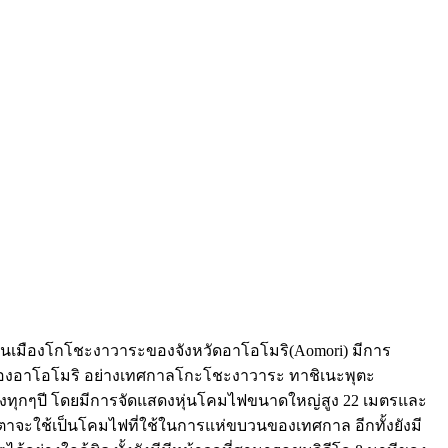
ู่ในเมืองโกโชะงาวาระของจังหวัดอาโอโมริ(Aomori) มีการ
มของอาโอโมริ อย่างเทศกาลโกะโชะงาวาระ ทาชิเนะพุตะ
งหาคมของทุกๆปี โดยมีการจัดแสดงหุ่นโคมไฟขนาดใหญ่สูง 22 เมตรและ
๊กตาจะใช้เป็นโคมไฟที่ใช้ในการแห่ขบวนของเทศกาล อีกทั้งยังมี