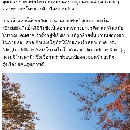
จุดเด่นของที่นี่คือโทริอิที่เหมือนลอยอยู่บนท้องฟ้า มีวิวสวยๆ
ของทะเลเซโตะและตัวเมืองด้านล่าง
ศาลเจ้าแห่งนี้มีประวัติยาวนานกว่าพันปี ถูกกล่าวถึงใน
“Engishiki” (เอ็นงิชิกิ) ซึ่งเป็นเอกสารทางประวัติศาสตร์ในสมัย
โบราณ เดิมศาลเจ้าตั้งอยู่ที่เชิงเขา แต่ถูกย้ายขึ้นมาบนยอดเขา
ในภายหลัง ศาลเจ้าแห่งนี้อุทิศให้กับเทพเจ้าหลายองค์ เช่น
Ninigi no Mikoto (นินิงิโนะมิโคโตะ) และ Ukemochi no Kami (อุ
เคโมจิโนะคามิ) ซึ่งเชื่อกันว่าช่วยปกป้องครอบครัว ธุรกิจ
รุ่งเรือง และสุขภาพดี