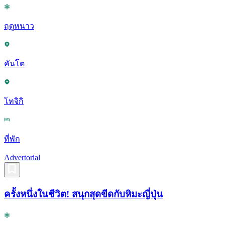
ฤดูหนาว
คันโต
โทจิกิ
ที่พัก
Advertorial
ครั้งหนึ่งในชีวิต! สนุกสุดขีดกับหิมะญี่ปุ่น