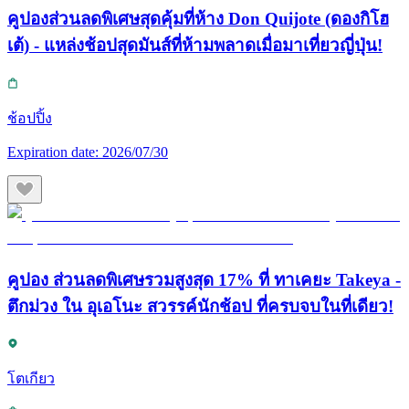
คูปองส่วนลดพิเศษสุดคุ้มที่ห้าง Don Quijote (ดองกิโฮ
เต้) - แหล่งช้อปสุดมันส์ที่ห้ามพลาดเมื่อมาเที่ยวญี่ปุ่น!
ช้อปปิ้ง
Expiration date:
2026/07/30
คูปอง ส่วนลดพิเศษรวมสูงสุด 17% ที่ ทาเคยะ Takeya -
ตึกม่วง ใน อุเอโนะ สวรรค์นักช้อป ที่ครบจบในที่เดียว!
โตเกียว