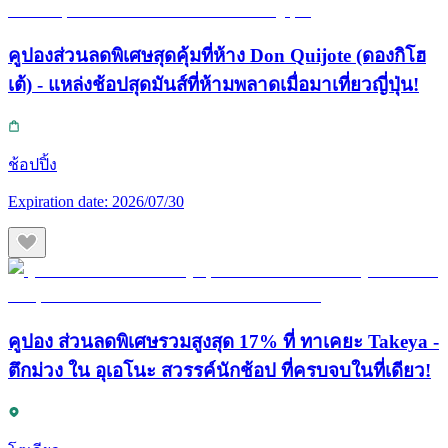
คูปองส่วนลดพิเศษสุดคุ้มที่ห้าง Don Quijote (ดองกิโฮ
เต้) - แหล่งช้อปสุดมันส์ที่ห้ามพลาดเมื่อมาเที่ยวญี่ปุ่น!
ช้อปปิ้ง
Expiration date:
2026/07/30
คูปอง ส่วนลดพิเศษรวมสูงสุด 17% ที่ ทาเคยะ Takeya -
ตึกม่วง ใน อุเอโนะ สวรรค์นักช้อป ที่ครบจบในที่เดียว!