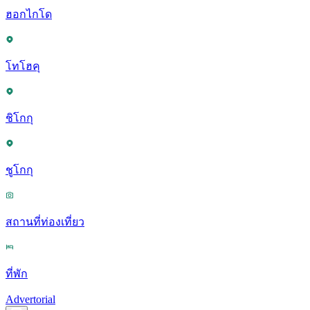
ฮอกไกโด
โทโฮคุ
ชิโกกุ
ชูโกกุ
สถานที่ท่องเที่ยว
ที่พัก
Advertorial