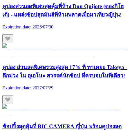
คูปองส่วนลดพิเศษสุดคุ้มที่ห้าง Don Quijote (ดองกิโฮ
เต้) - แหล่งช้อปสุดมันส์ที่ห้ามพลาดเมื่อมาเที่ยวญี่ปุ่น!
Expiration date:
2026/07/30
คูปอง ส่วนลดพิเศษรวมสูงสุด 17% ที่ ทาเคยะ Takeya -
ตึกม่วง ใน อุเอโนะ สวรรค์นักช้อป ที่ครบจบในที่เดียว!
Expiration date:
2027/07/29
ช้อปปิ้งสุดคุ้มที่ BIC CAMERA ญี่ปุ่น พร้อมคูปองลด