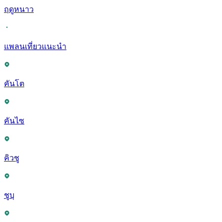
ฤดูหนาว
แพลนเที่ยวแนะนำ
คันโต
คันไซ
คิวชู
ชูบุ