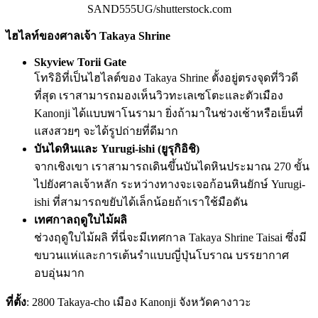
SAND555UG/shutterstock.com
ไฮไลท์ของศาลเจ้า Takaya Shrine
Skyview Torii Gate
โทริอิที่เป็นไฮไลต์ของ Takaya Shrine ตั้งอยู่ตรงจุดที่วิวดี
ที่สุด เราสามารถมองเห็นวิวทะเลเซโตะและตัวเมือง
Kanonji ได้แบบพาโนรามา ยิ่งถ้ามาในช่วงเช้าหรือเย็นที่
แสงสวยๆ จะได้รูปถ่ายที่ดีมาก
บันไดหินและ Yurugi-ishi (ยูรุกิอิชิ)
จากเชิงเขา เราสามารถเดินขึ้นบันไดหินประมาณ 270 ขั้น
ไปยังศาลเจ้าหลัก ระหว่างทางจะเจอก้อนหินยักษ์ Yurugi-
ishi ที่สามารถขยับได้เล็กน้อยถ้าเราใช้มือดัน
เทศกาลฤดูใบไม้ผลิ
ช่วงฤดูใบไม้ผลิ ที่นี่จะมีเทศกาล Takaya Shrine Taisai ซึ่งมี
ขบวนแห่และการเต้นรำแบบญี่ปุ่นโบราณ บรรยากาศ
อบอุ่นมาก
ที่ตั้ง
: 2800 Takaya-cho เมือง Kanonji จังหวัดคางาวะ