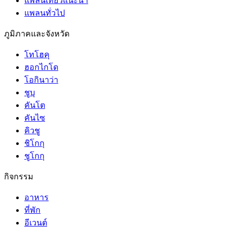
แพลนเที่ยวแนะนำ
แพลนทั่วไป
ภูมิภาคและจังหวัด
โทโฮคุ
ฮอกไกโด
โอกินาว่า
ชูบุ
คันโต
คันไซ
คิวชู
ชิโกกุ
ชูโกกุ
กิจกรรม
อาหาร
ที่พัก
อีเวนต์