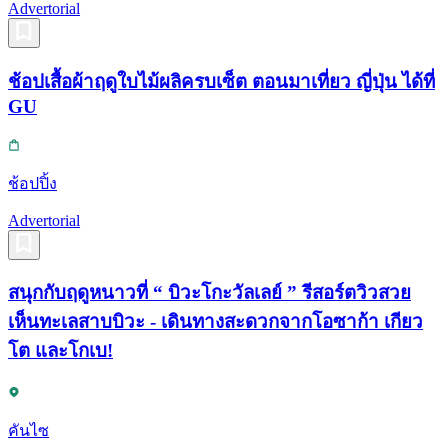
Advertorial
ช้อปเสื้อผ้าฤดูใบไม้ผลิครบเซ็ต ตอนมาเที่ยว ญี่ปุ่น ได้ที่
GU
ช้อปปิ้ง
Advertorial
สนุกกับฤดูหนาวที่ “ บิวะโกะวัลเลย์ ” รีสอร์ตวิวสวย
เห็นทะเลสาบบิวะ - เดินทางสะดวกจากโอซาก้า เกียว
โต และโกเบ!
คันไซ