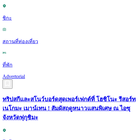
ชิกะ
สถานที่ท่องเที่ยว
ที่พัก
Advertorial
ทริปสกีและสโนว์บอร์ดสุดเพอร์เฟกต์ที่ โฮชิโนะ รีสอร์ท
เนโกมะ เมาน์เทน ! สัมผัสฤดูหนาวแสนพิเศษ ณ ไอซุ
จังหวัดฟุกุชิมะ