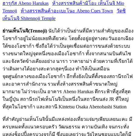
ฮารุกัส Abeno Harukas
ห้างสรรพสินค้ามิโอะ เท็นโนจิ Mio
Tennoji
ห้างสรรพสินค้าอะเบะโนะ Abeno Cues Town
วัดชิ
เท็นโนจิ Shitennoji Temple
ย่านเท็นโนจิ(
Tennoji)
นับได้ว่าเป็นย่านที่มีความสำคัญของเมือง
โอซาก้าอยู่ไม่น้อยเลยทีเดียวค่ะ โดยตั้งอยู่อยู่ทางตะวันออกเฉียง
ใต้ของโอซาก้า ซึ่งถือได้ว่าเป็นจุดเชื่อมต่อการขนส่งด้วยระบบ
รางขนาดใหญ่จุดหนึ่งของเมืองโอซาก้า ทั้งจากสนามบินคันไซ
และจังหวัดข้างเคียงอย่าง นารา วาคายาม่า ด้วยความที่เรียกได้
ว่าเดินทางได้อยางสะดวกสุดๆนี่เอง ทำให้เป็นเสมือน
จุดศูนย์กลางของเมืองโอซาก้า อีกทั้งยังเป็นที่ตั้งของสถานีรถไฟ
และอาคารสำนักงาน รวมทั้งห้างสรรพสินค้าขนาดใหญ่
มากมาย ไม่ว่าจะเป็น อาคาร Abeno Harukas ตึกระฟ้าที่สูงที่สุด
ในญี่ปุ่น สถานีรถไฟเท็นโนจิเป็นหนึ่งในสถานีขนส่ง JR ที่ใหญ่
ที่สุดในโอซาก้า และสถานี Kintetsu Osaka Abenobashi Station
ที่สำคัญย่านเท็นโนจินั้นมีแหล่งท่องเที่ยวแจ่มๆเพียบเลยนะคะ มี
ครบหมดทั้งแนวครอบครัว วัฒนธรรม ความบันเทิง จนกระทั่ง
แหล่งช็อปปิ้งครบวงจรก็มี ซึ่งบอเลยว่าจะวัยไหนชอบแบบใดก็มี