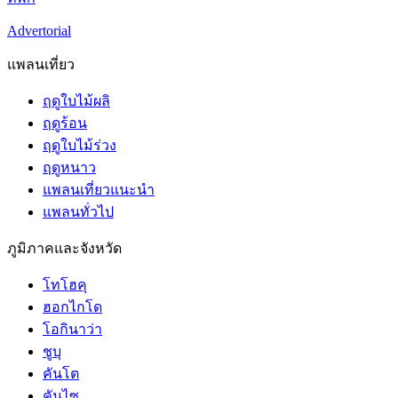
Advertorial
แพลนเที่ยว
ฤดูใบไม้ผลิ
ฤดูร้อน
ฤดูใบไม้ร่วง
ฤดูหนาว
แพลนเที่ยวแนะนำ
แพลนทั่วไป
ภูมิภาคและจังหวัด
โทโฮคุ
ฮอกไกโด
โอกินาว่า
ชูบุ
คันโต
คันไซ