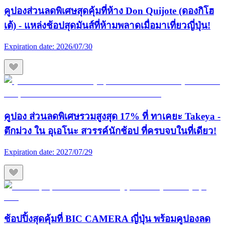
คูปองส่วนลดพิเศษสุดคุ้มที่ห้าง Don Quijote (ดองกิโฮ
เต้) - แหล่งช้อปสุดมันส์ที่ห้ามพลาดเมื่อมาเที่ยวญี่ปุ่น!
Expiration date:
2026/07/30
คูปอง ส่วนลดพิเศษรวมสูงสุด 17% ที่ ทาเคยะ Takeya -
ตึกม่วง ใน อุเอโนะ สวรรค์นักช้อป ที่ครบจบในที่เดียว!
Expiration date:
2027/07/29
ช้อปปิ้งสุดคุ้มที่ BIC CAMERA ญี่ปุ่น พร้อมคูปองลด