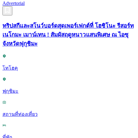
Advertorial
ทริปสกีและสโนว์บอร์ดสุดเพอร์เฟกต์ที่ โฮชิโนะ รีสอร์ท
เนโกมะ เมาน์เทน ! สัมผัสฤดูหนาวแสนพิเศษ ณ ไอซุ
จังหวัดฟุกุชิมะ
โทโฮคุ
ฟุกุชิมะ
สถานที่ท่องเที่ยว
ที่พัก