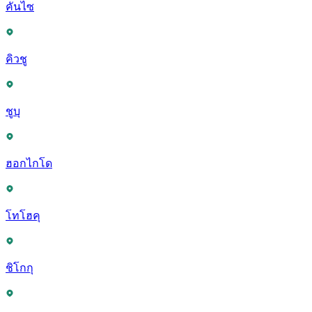
คันไซ
คิวชู
ชูบุ
ฮอกไกโด
โทโฮคุ
ชิโกกุ