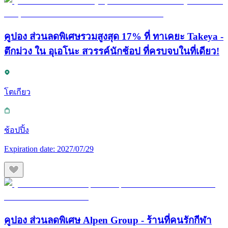
คูปอง ส่วนลดพิเศษรวมสูงสุด 17% ที่ ทาเคยะ Takeya -
ตึกม่วง ใน อุเอโนะ สวรรค์นักช้อป ที่ครบจบในที่เดียว!
โตเกียว
ช้อปปิ้ง
Expiration date:
2027/07/29
คูปอง ส่วนลดพิเศษ Alpen Group - ร้านที่คนรักกีฬา