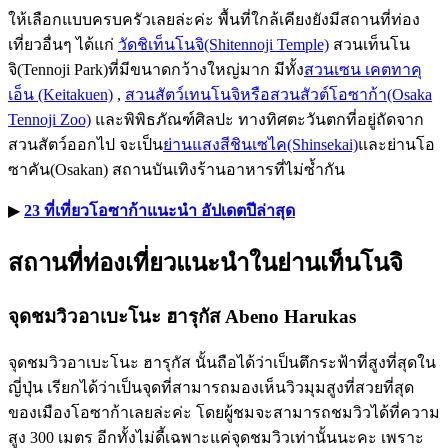
ให้เลือกแบบครบครัวเลยล่ะค่ะ พื้นที่ใกล้เคียงยังมีสถานที่ท่อง
เที่ยวอื่นๆ ได้แก่
วัดชิเท็นโนจิ(Shitennoji Temple)
สวนเท็นโน
จิ(Tennoji Park)ที่มีขนาดกว้างใหญ่มาก มีทั้ง
สวนเซน เคตทาคุ
เอ็น (Keitakuen)
,
สวนสัตว์เทนโนจิหรือสวนสัวต์โอซาก้า(Osaka
Tennoji Zoo)
และพิพิธภัณฑ์ศิลปะ ทางทิศตะวันตกที่อยู่ถัดจาก
สวนสัตว์ออกไป จะเป็น
ย่านแสงสีชินเซไค(Shinsekai)
และย่านโอ
ซาคัน(Osakan) สถานบันเทิงร้านอาหารที่ไม่ซ้ำกัน
▶︎
23 ที่เที่ยวโอซาก้าแนะนำ อัปเดตปีล่าสุด
สถานที่ท่องเที่ยวแนะนำในย่านเท็นโนจิ
จุดชมวิวอาเบะโนะ ฮารุกัส Abeno Harukas
จุดชมวิวอาเบะโนะ ฮารุกัส นั้นถือได้ว่าเป็นตึกระฟ้าที่สูงที่สุดใน
ญี่ปุ่น เรียกได้ว่าเป็นจุดที่สามารถมองเห็นวิวมุมสูงที่สวยที่สุด
ของเมืองโอซาก้าเลยล่ะค่ะ โดยผู้ชมจะสามารถชมวิวได้ที่ความ
สูง 300 เมตร อีกทั้งไม่ดี้เฉพาะแค่จุดชมวิวเท่านั้นนะคะ เพราะ