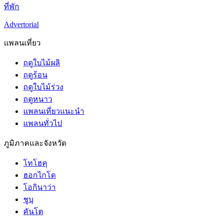
ที่พัก
Advertorial
แพลนเที่ยว
ฤดูใบไม้ผลิ
ฤดูร้อน
ฤดูใบไม้ร่วง
ฤดูหนาว
แพลนเที่ยวแนะนำ
แพลนทั่วไป
ภูมิภาคและจังหวัด
โทโฮคุ
ฮอกไกโด
โอกินาว่า
ชูบุ
คันโต