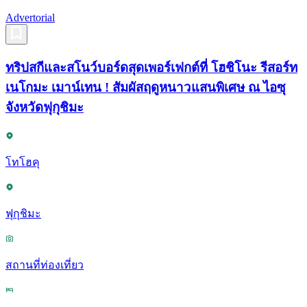
Advertorial
ทริปสกีและสโนว์บอร์ดสุดเพอร์เฟกต์ที่ โฮชิโนะ รีสอร์ท
เนโกมะ เมาน์เทน ! สัมผัสฤดูหนาวแสนพิเศษ ณ ไอซุ
จังหวัดฟุกุชิมะ
โทโฮคุ
ฟุกุชิมะ
สถานที่ท่องเที่ยว