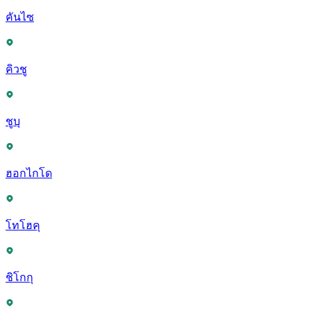
คันไซ
คิวชู
ชูบุ
ฮอกไกโด
โทโฮคุ
ชิโกกุ