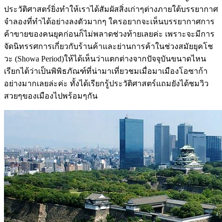
ประวัติศาสตร์ยิ่งทำให้เราได้สัมผัสสิ่งเก่าๆต่างภายใต้บรรยากาศ
จำลองที่ทำได้อย่างลงตัวมากๆ ใครอยากจะเห็นบรรยากาศการ
ค้าขายของคนยุคก่อนก็ไม่พลาดช่วงท้ายเลยค่ะ เพราะจะมีการ
จัดนิทรรศการเกี่ยวกับร้านค้าและย่านการค้าในช่วงสมัยยุคโช
วะ (Showa Period)ให้ได้เห็นว่าแตกต่างจากปัจจุบันขนาดไหน
เรียกได้ว่าเป็นพิพิธภัณฑ์ที่น่ามาเที่ยวชมเมื่อมาเมืองโอซาก้า
อย่างมากเลยล่ะค่ะ ทั้งได้เรียกรู้ประวัติศาสตร์แถมยังได้ชมวิว
สวยๆของเมืองไปพร้อมๆกัน