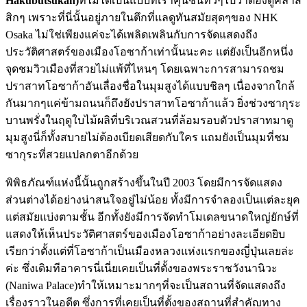
Hakubutsukan)
ที่ไม่ได้เป็นแบบที่เราคุ้นชินทั่วๆไปว่าต้องดูคลาส
สิกๆ เพราะที่นี่นั้นอยู่ภายในตึกที่แลดูทันสมัยสุดๆของ NHK
Osaka ไม่ใช่เพียงแค่จะได้เพลิดเพลินกับการจัดแสดงถึง
ประวัติศาสตร์ของเมืองโอซาก้าเท่านั้นนะคะ แต่ยังเป็นอีกหนึ่ง
จุดชมวิวเมืองที่สวยไม่แพ้ที่ไหนๆ โดยเฉพาะการสามารถชม
ปราสาทโอซาก้าอันเลื่องชื่อในมุมสูงได้แบบชิลๆ เนื่องจากใกล้
กันมากๆแค่ข้ามถนนก็ถึงยังปราสาทโอซาก้าแล้ว ยิ่งช่วงซากุระ
บานพรั่งในฤดูใบไม้ผลิที่บริเวณสวนที่ล้อมรอบตัวปราสาทมาดู
มุมสูงนี่ก็ทั้งสบายไม่ต้องเบียดเสียดกับใคร แถมยังเป็นมุมที่ชม
ซากุระที่สวยแปลกตาอีกด้วย
พิพิธภัณฑ์แห่งนี้นั้นถูกสร้างขึ้นในปี 2003 โดยมีการจัดแสดง
ส่วนต่างได้อย่างน่าสนใจอยู่ไม่น้อย ทั้งมีการจำลองเป็นแต่ละยุค
แต่สมัยแบ่งตามชั้น อีกทั้งยังมีการจัดทำโมเดลขนาดใหญ่ยักษ์ที่
แสดงให้เห็นประวัติศาสตร์ของเมืองโอซาก้าอย่างละเอียดยิบ
เรียกว่าตั้งแต่ที่โอซาก้าเป็นเมืองหลวงแห่งแรกของญี่ปุ่นเลยล่ะ
ค่ะ ซึ่งเดิมทีอาคารนี่เนี่ยเคยเป็นที่ตั้งของพระราชวังนานิวะ
(Naniwa Palace)ทำให้เหมาะมากๆที่จะเป็นสถานที่จัดแสดงถึง
เรื่องราวในอดีต ซึ่งการที่เคยเป็นที่ตั้งของสถานที่สำคัญทาง