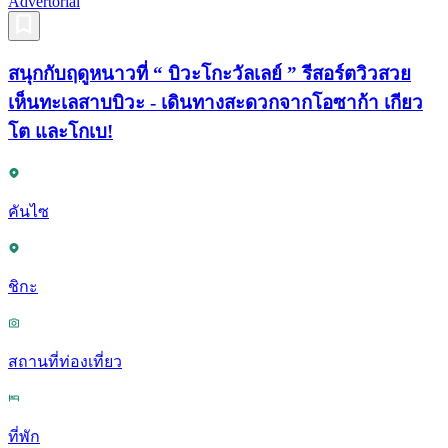
Advertorial
สนุกกับฤดูหนาวที่ “ บิวะโกะวัลเลย์ ” รีสอร์ตวิวสวย
เห็นทะเลสาบบิวะ - เดินทางสะดวกจากโอซาก้า เกียว
โต และโกเบ!
คันไซ
ชิกะ
สถานที่ท่องเที่ยว
ที่พัก