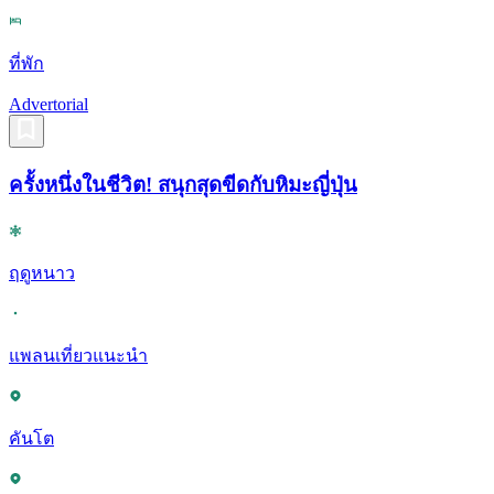
ที่พัก
Advertorial
ครั้งหนึ่งในชีวิต! สนุกสุดขีดกับหิมะญี่ปุ่น
ฤดูหนาว
แพลนเที่ยวแนะนำ
คันโต