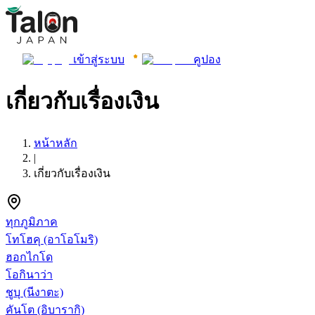
เข้าสู่ระบบ
คูปอง
เกี่ยวกับเรื่องเงิน
หน้าหลัก
|
เกี่ยวกับเรื่องเงิน
ทุกภูมิภาค
โทโฮคุ
(อาโอโมริ)
ฮอกไกโด
โอกินาว่า
ชูบุ
(นีงาตะ)
คันโต
(อิบารากิ)