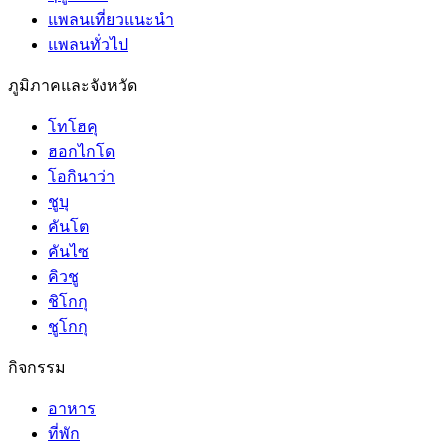
แพลนเที่ยวแนะนำ
แพลนทั่วไป
ภูมิภาคและจังหวัด
โทโฮคุ
ฮอกไกโด
โอกินาว่า
ชูบุ
คันโต
คันไซ
คิวชู
ชิโกกุ
ชูโกกุ
กิจกรรม
อาหาร
ที่พัก