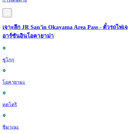
เจาะลึก JR San’in Okayama Area Pass - ตั๋วรถไฟเจ
อาร์ซันอินโอคายาม่า
ชูโกกุ
โอคายามะ
ทตโตริ
ชิมาเนะ