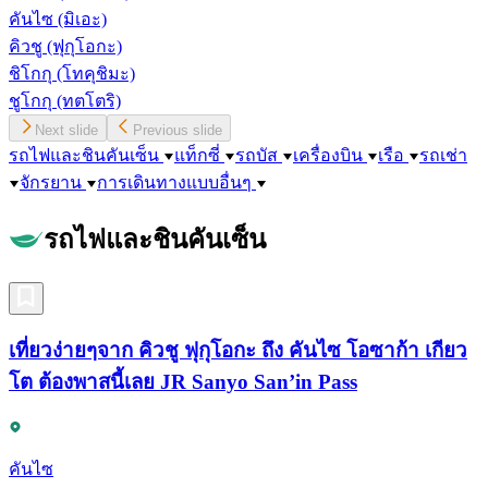
คันไซ
(มิเอะ)
คิวชู
(ฟุกุโอกะ)
ชิโกกุ
(โทคุชิมะ)
ชูโกกุ
(ทตโตริ)
Next slide
Previous slide
รถไฟและชินคันเซ็น
แท็กซี่
รถบัส
เครื่องบิน
เรือ
รถเช่า
จักรยาน
การเดินทางแบบอื่นๆ
รถไฟและชินคันเซ็น
เที่ยวง่ายๆจาก คิวชู ฟุกุโอกะ ถึง คันไซ โอซาก้า เกียว
โต ต้องพาสนี้เลย JR Sanyo San’in Pass
คันไซ