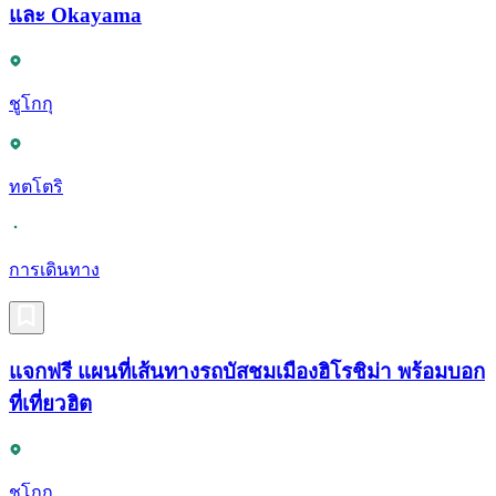
และ Okayama
ชูโกกุ
ทตโตริ
การเดินทาง
แจกฟรี แผนที่เส้นทางรถบัสชมเมืองฮิโรชิม่า พร้อมบอก
ที่เที่ยวฮิต
ชูโกกุ