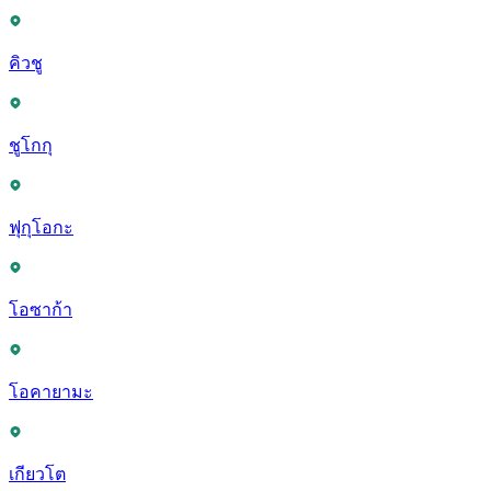
คิวชู
ชูโกกุ
ฟุกุโอกะ
โอซาก้า
โอคายามะ
เกียวโต