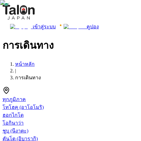
เข้าสู่ระบบ
คูปอง
การเดินทาง
หน้าหลัก
|
การเดินทาง
ทุกภูมิภาค
โทโฮคุ
(อาโอโมริ)
ฮอกไกโด
โอกินาว่า
ชูบุ
(นีงาตะ)
คันโต
(อิบารากิ)