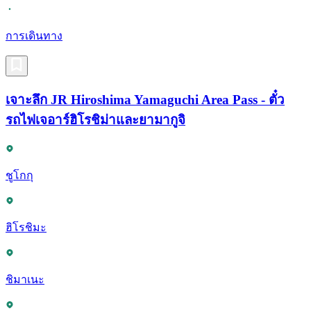
การเดินทาง
เจาะลึก JR Hiroshima Yamaguchi Area Pass - ตั๋ว
รถไฟเจอาร์ฮิโรชิม่าและยามากูจิ
ชูโกกุ
ฮิโรชิมะ
ชิมาเนะ