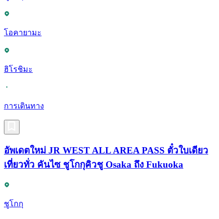
โอคายามะ
ฮิโรชิมะ
การเดินทาง
อัพเดตใหม่ JR WEST ALL AREA PASS ตั๋วใบเดียว
เที่ยวทั่ว คันไซ ชูโกกุคิวชู Osaka ถึง Fukuoka
ชูโกกุ