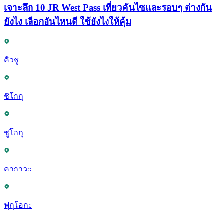
เจาะลึก 10 JR West Pass เที่ยวคันไซและรอบๆ ต่างกัน
ยังไง เลือกอันไหนดี ใช้ยังไงให้คุ้ม
คิวชู
ชิโกกุ
ชูโกกุ
คากาวะ
ฟุกุโอกะ