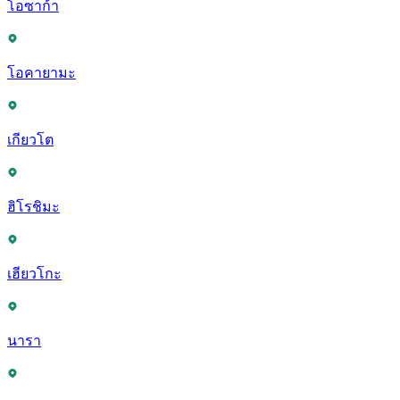
โอซาก้า
โอคายามะ
เกียวโต
ฮิโรชิมะ
เฮียวโกะ
นารา