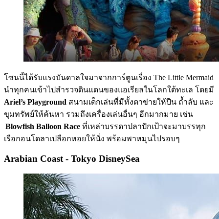
โซนนี้ได้รับแรงบันดาลใจมาจากการ์ตูนเรื่อง The Little Mermaid
นำทุกคนเข้าไปสำรวจดินแดนของแอเรียลในโลกใต้ทะเล โดยมี
Ariel’s Playground
สนามเด็กเล่นที่มีทั้งตาข่ายให้ปีน ถ้ำลับ และ
ขุมทรัพย์ให้ค้นหา รวมถึงเครื่องเล่นอื่นๆ อีกมากมาย เช่น
Blowfish Balloon Race
ที่เหล่าบรรดาปลาปักเป้าจะมาบรรทุก
เรือกอนโดลาเปลือกหอยให้นั่ง พร้อมพาหมุนไปรอบๆ
Arabian Coast - Tokyo DisneySea