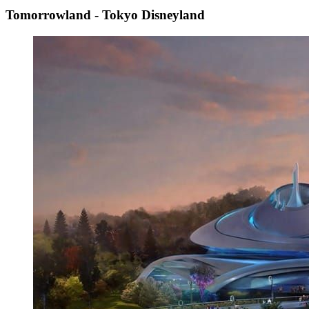
Tomorrowland - Tokyo Disneyland