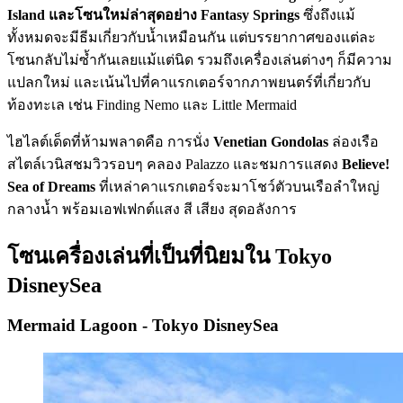
Island และโซนใหม่ล่าสุดอย่าง Fantasy Springs
ซึ่งถึงแม้
ทั้งหมดจะมีธีมเกี่ยวกับน้ำเหมือนกัน แต่บรรยากาศของแต่ละ
โซนกลับไม่ซ้ำกันเลยแม้แต่นิด รวมถึงเครื่องเล่นต่างๆ ก็มีความ
แปลกใหม่ และเน้นไปที่คาแรกเตอร์จากภาพยนตร์ที่เกี่ยวกับ
ท้องทะเล เช่น Finding Nemo และ Little Mermaid
ไฮไลต์เด็ดที่ห้ามพลาดคือ การนั่ง
Venetian Gondolas
ล่องเรือ
สไตล์เวนิสชมวิวรอบๆ คลอง Palazzo และชมการแสดง
Believe!
Sea of Dreams
ที่เหล่าคาแรกเตอร์จะมาโชว์ตัวบนเรือลำใหญ่
กลางน้ำ พร้อมเอฟเฟกต์แสง สี เสียง สุดอลังการ
โซนเครื่องเล่นที่เป็นที่นิยมใน Tokyo
DisneySea
Mermaid Lagoon - Tokyo DisneySea