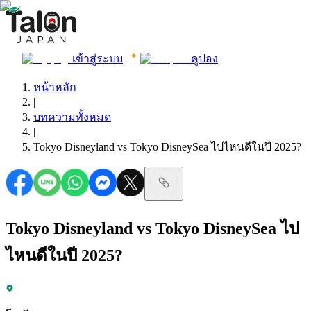
เข้าสู่ระบบ
คูปอง
หน้าหลัก
|
บทความทั้งหมด
|
Tokyo Disneyland vs Tokyo DisneySea ไปไหนดีในปี 2025?
Tokyo Disneyland vs Tokyo DisneySea ไป
ไหนดีในปี 2025?