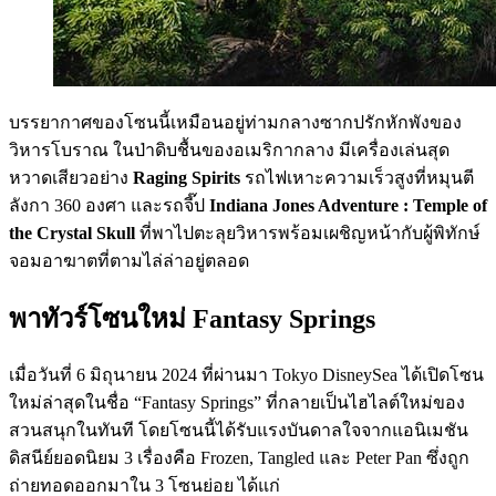
บรรยากาศของโซนนี้เหมือนอยู่ท่ามกลางซากปรักหักพังของ
วิหารโบราณ ในป่าดิบชื้นของอเมริกากลาง มีเครื่องเล่นสุด
หวาดเสียวอย่าง
Raging Spirits
รถไฟเหาะความเร็วสูงที่หมุนตี
ลังกา 360 องศา และรถจี๊ป
Indiana Jones Adventure : Temple of
the Crystal Skull
ที่พาไปตะลุยวิหารพร้อมเผชิญหน้ากับผู้พิทักษ์
จอมอาฆาตที่ตามไล่ล่าอยู่ตลอด
พาทัวร์โซนใหม่ Fantasy Springs
เมื่อวันที่ 6 มิถุนายน 2024 ที่ผ่านมา Tokyo DisneySea ได้เปิดโซน
ใหม่ล่าสุดในชื่อ “Fantasy Springs” ที่กลายเป็นไฮไลต์ใหม่ของ
สวนสนุกในทันที โดยโซนนี้ได้รับแรงบันดาลใจจากแอนิเมชัน
ดิสนีย์ยอดนิยม 3 เรื่องคือ Frozen, Tangled และ Peter Pan ซึ่งถูก
ถ่ายทอดออกมาใน 3 โซนย่อย ได้แก่