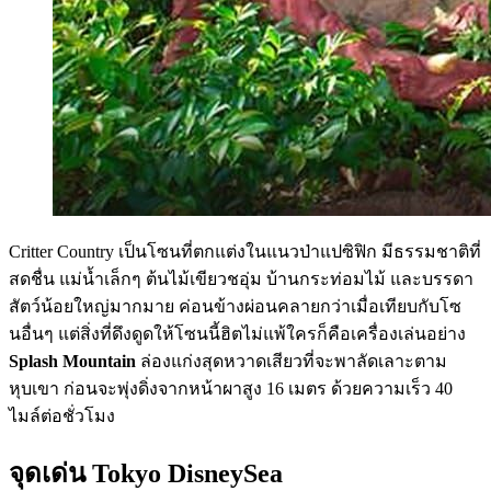
Critter Country เป็นโซนที่ตกแต่งในแนวป่าแปซิฟิก มีธรรมชาติที่
สดชื่น แม่น้ำเล็กๆ ต้นไม้เขียวชอุ่ม บ้านกระท่อมไม้ และบรรดา
สัตว์น้อยใหญ่มากมาย ค่อนข้างผ่อนคลายกว่าเมื่อเทียบกับโซ
นอื่นๆ แต่สิ่งที่ดึงดูดให้โซนนี้ฮิตไม่แพ้ใครก็คือเครื่องเล่นอย่าง
Splash Mountain
ล่องแก่งสุดหวาดเสียวที่จะพาลัดเลาะตาม
หุบเขา ก่อนจะพุ่งดิ่งจากหน้าผาสูง 16 เมตร ด้วยความเร็ว 40
ไมล์ต่อชั่วโมง
จุดเด่น Tokyo DisneySea