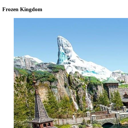
Frozen Kingdom