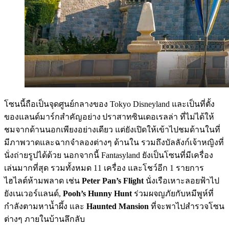
โซนนี้ถือเป็นจุดศูนย์กลางของ Tokyo Disneyland และเป็นที่ตั้ง
ของแลนด์มาร์กสำคัญอย่าง ปราสาทซินเดอเรลล่า ที่ไม่ได้ให้
ชมจากด้านนอกเพียงอย่างเดียว แต่ยังเปิดให้เข้าไปชมด้านในที่
มีภาพวาดและฉากจำลองต่างๆ ด้านใน รวมถึงบัลลังก์เจ้าหญิงที่
นั่งถ่ายรูปได้ด้วย นอกจากนี้ Fantasyland ยังเป็นโซนที่มีเครื่อง
เล่นมากที่สุด รวมทั้งหมด 11 เครื่อง และโชว์อีก 1 รายการ
ไฮไลต์ห้ามพลาด เช่น
Peter Pan’s Flight
นั่งเรือเหาะลอยฟ้าไป
ยังเนเวอร์แลนด์,
Pooh’s Hunny Hunt
ร่วมผจญภัยกับหมีพูห์ที่
กำลังตามหาน้ำผึ้ง และ
Haunted Mansion
ที่จะพาไปสำรวจโซน
ต่างๆ ภายในบ้านลึกลับ