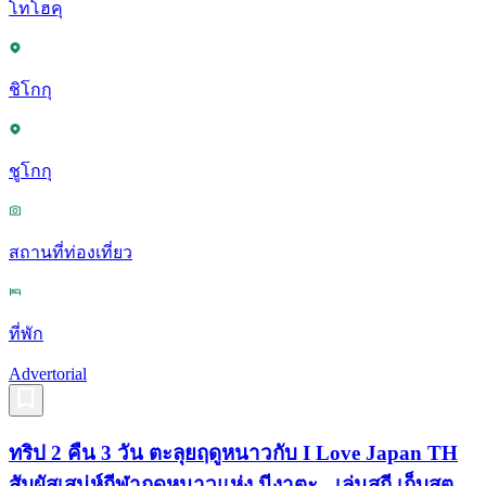
โทโฮคุ
ชิโกกุ
ชูโกกุ
สถานที่ท่องเที่ยว
ที่พัก
Advertorial
ทริป 2 คืน 3 วัน ตะลุยฤดูหนาวกับ I Love Japan TH
สัมผัสเสน่ห์กีฬาฤดูหนาวแห่ง นีงาตะ - เล่นสกี เก็บสต