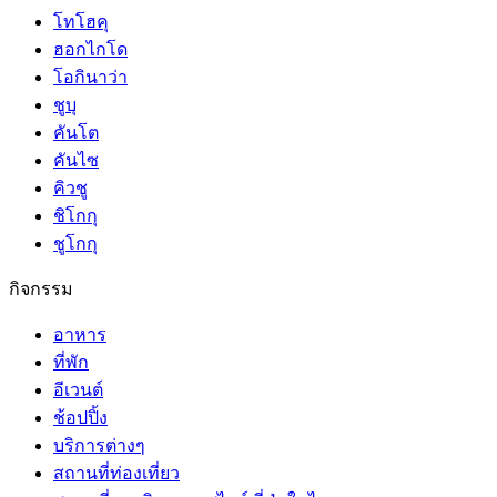
โทโฮคุ
ฮอกไกโด
โอกินาว่า
ชูบุ
คันโต
คันไซ
คิวชู
ชิโกกุ
ชูโกกุ
กิจกรรม
อาหาร
ที่พัก
อีเวนต์
ช้อปปิ้ง
บริการต่างๆ
สถานที่ท่องเที่ยว