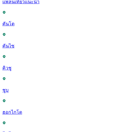
แพลนเที่ยวแนะนำ
คันโต
คันไซ
คิวชู
ชูบุ
ฮอกไกโด