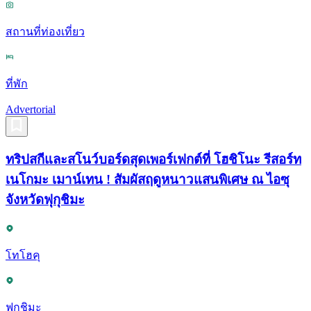
สถานที่ท่องเที่ยว
ที่พัก
Advertorial
ทริปสกีและสโนว์บอร์ดสุดเพอร์เฟกต์ที่ โฮชิโนะ รีสอร์ท
เนโกมะ เมาน์เทน ! สัมผัสฤดูหนาวแสนพิเศษ ณ ไอซุ
จังหวัดฟุกุชิมะ
โทโฮคุ
ฟุกุชิมะ