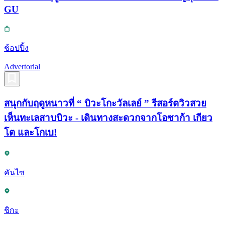
GU
ช้อปปิ้ง
Advertorial
สนุกกับฤดูหนาวที่ “ บิวะโกะวัลเลย์ ” รีสอร์ตวิวสวย
เห็นทะเลสาบบิวะ - เดินทางสะดวกจากโอซาก้า เกียว
โต และโกเบ!
คันไซ
ชิกะ