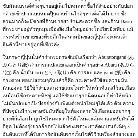
ซับมันแบรนด์ต่างๆขายอยู่เต็มไปหมดหาซื้อได้ง่ายอย่างกับปอก
กล้วยเข้าปากแบบหมดปุ๊บแวบร้านใกล้ๆหาเต็มได้ไม่ยาก ซึ่ง
ส่วนมากก็จะมีขายที่ร้านขายยา ร้านสะดวกซื้อ และร้าน Dasio
ที่กระขายอยู่ทั่วทุกมุมเมืองยิ่งเมือใหญ่อย่างโตเกียวยิ่งเพียบ แม้
กระทั่งร้านขายของที่ระลึกในสนามบินของญี่ปุ่นก็จะเห็นเจ้า
สินค้านี้ขายอยู่ทุกที่เชียวค่ะ
ในภาษาญี่ปุ่นนั้นคำว่ากระดาษซับมันเรียกว่า Aburatorigami (あ
ぶらとり紙) สามารถแปลแยกออกเป็นคำๆอย่าง Abura (あぶら
/ 油) คือ น้ำมัน tori (とり / 取り) คือ การลบ และ gami (紙) คือ
กระดาษ พอแปลรวมๆกันแล้วก็คือ กระดาษที่ใช้ลบความมัน
นั่นเองค่ะ วิธีใช้ก็ง่ายแสนง่ายแถมไม่ทำให้หน้าที่แต่งไว้ลบเลือน
เหมือนใช้กระดาษทิชชู่ แค่ใช้ซับเบาๆกดนิดหน่อยก็ทำให้หน้า
ไม่มันกลับมาเป๊ะปังอย่างกับเพิ่งแต่งหน้าใหม่ๆได้แล้ว ด้วยความ
ที่ปัจจุบันมีกระดาษซับมันที่อยู่ในท้องตลาดให้เลือกเยอะมากๆ
บางทีก็เลือกไม่ถูกใช่ไหมคะว่าใช้ตัวไหนจะคุ้มค่าและซับมันได้
ดีสุด ไม่ต้องยุ่งยากอีกต่อไปแล้วค่ะเพราะเราคัดแบรนด์เจ๋งๆ 3
อันดับแรกที่ได้รับการจัดอันดับจากเว็บไซต์รีวิวเครื่องสำอางยอด