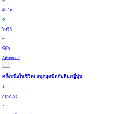
คันโต
โทจิกิ
ที่พัก
Advertorial
ครั้งหนึ่งในชีวิต! สนุกสุดขีดกับหิมะญี่ปุ่น
ฤดูหนาว