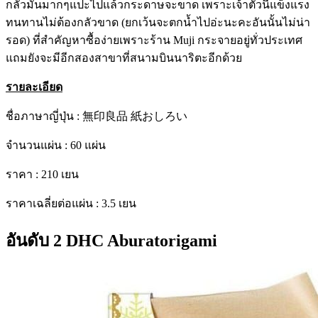
กลัวมันมากๆแปะไปแล้วกระดาษจะขาด เพราะเจ้าตัวนี้แข็งแรง
ทนทานไม่ต้องกลัวขาด (ยกเว้นจะตกน้ำไปอ่ะนะคะอันนั้นไม่น่า
รอด) ที่สำคัญหาซื้อง่ายเพราะร้าน Muji กระจายอยู่ทั่วประเทศ
แถมยังจะมีอีกสองสาขาที่สนามบินนาริตะอีกด้วย
รายละเอียด
ชื่อภาษาญี่ปุ่น : 無印良品 紙おしろい
จำนวนแผ่น : 60 แผ่น
ราคา : 210 เยน
ราคาเฉลี่ยต่อแผ่น : 3.5 เยน
อันดับ 2 DHC Aburatorigami