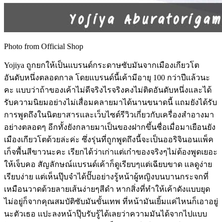
Photo from Official Shop
Yojiya ถูกยกให้เป็นแบรนด์กระดาษซับมันจากเมืองเกียวโต
อันดับหนึ่งตลอดกาล โดยแบรนด์นี้เค้ามีอายุ 100 กว่าปีแล้วนะ
คะ แบบว่าถ้าของเค้าไม่ดีจริงไรจริงคงไม่ติดอันดับหนึ่งและได้
รับความนิยมอย่างไม่เสื่อมคลายมาได้นานขนาดนี้ แถมยังได้รับ
การพูดถึงในนิตยาสารและเว็บไซต์รีวิวเกี่ยวกับเครื่องสำอางมา
อย่างตลอดๆ อีกทั้งยังกลายมาเป็นของฝากขึ้นชื่อเมื่อมาเยือนยัง
เมืองเกียวโตด้วยล่ะค่ะ ซึ่งรุ่นที่ถูกพูดถึงนี้จะเป็นออริจินอนแพ็ค
เก็จพื้นสีขาวนะคะ เรียกได้ว่าเก่าแต่เก๋าของจริงๆไม่ต้องพูดเยอะ
ให้เจ็บคอ สัญลักษณ์แบรนด์เค้าก็ดูเรียบๆแต่เฉียบขาด แลดูง่าย
เรียบง่าย แต่เห็นปุ๊บจำได้ปั๊บอย่างรู้หน้าผู้หญิงบนบานกระจกที่
เหมือนวาดด้วยลายเส้นง่ายๆสีดำ หากสิ่งที่ทำให้เค้าดังแบบยุด
ไม่อยู่ก็จากคุณสมบัติซับมันขั้นเทพ ที่หน้ามันเยิ้มแค่ไหนก็เอาอยู่
นะตัวเธอ แปะลงหน้าปุ๊บรับรู้ได้เลยว่าความมันได้จากไปแบบ