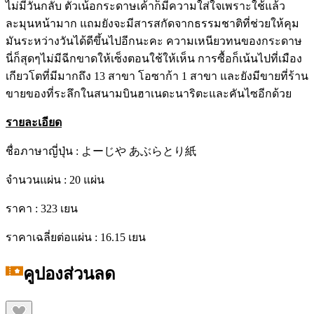
ไม่มีวันกลับ ตัวเน้อกระดาษเค้าก็มีความใส่ใจเพราะใช้แล้ว
ละมุนหน้ามาก แถมยังจะมีสารสกัดจากธรรมชาติที่ช่วยให้คุม
มันระหว่างวันได้ดีขึ้นไปอีกนะคะ ความเหนียวทนของกระดาษ
นี่ก็สุดๆไม่มีฉีกขาดให้เซ็งตอนใช้ให้เห็น การซื้อก็เน้นไปที่เมือง
เกียวโตที่มีมากถึง 13 สาขา โอซาก้า 1 สาขา และยังมีขายที่ร้าน
ขายของที่ระลึกในสนามบินฮาเนดะนาริตะและคันไซอีกด้วย
รายละเอียด
ชื่อภาษาญี่ปุ่น : よーじや あぶらとり紙
จำนวนแผ่น : 20 แผ่น
ราคา : 323 เยน
ราคาเฉลี่ยต่อแผ่น : 16.15 เยน
คูปองส่วนลด