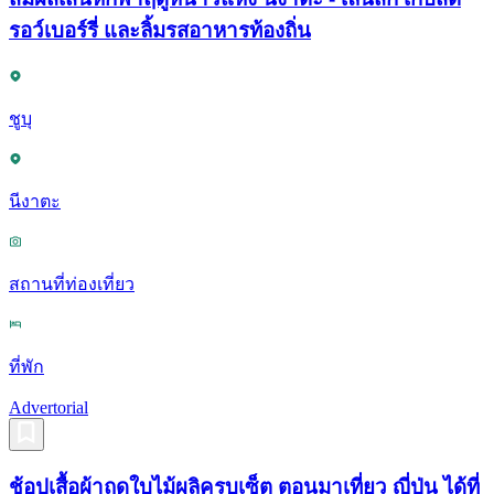
รอว์เบอร์รี่ และลิ้มรสอาหารท้องถิ่น
ชูบุ
นีงาตะ
สถานที่ท่องเที่ยว
ที่พัก
Advertorial
ช้อปเสื้อผ้าฤดูใบไม้ผลิครบเซ็ต ตอนมาเที่ยว ญี่ปุ่น ได้ที่