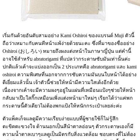
เริ่มกันด้วยอันดับสามอย่าง Kami Oshiroi ของแบรนด์ Muji ตัวนี้
ถือว่าเหมาะกับคนทีหน้าแพ้ง่ายด้วยนะคะ ซึ่งที่มาของชื่ออย่าง
Oshiroi (おしろい) หมายถึงผงแต่งหน้าในภาษาญี่ปุ่น แต่คำนี้
อาจใช้สำหรับ abratorigami ที่แปลว่ากระดาษซับมันเท่านั้นค่ะ
ปกติแล้วเค้าจะแบ่งออกเป็น 2 ประเภทคือ abratorigami และ kami
oshiroi ความพิเศษที่นอกจากการซับความมันบนใบหน้าได้อย่าง
ดีเยี่ยมแล้วนั้น เจ้าตัวนี้ช่วยให้หน้ามีความใสเด้งอีกด้วย
เนื่องจากเค้าจะมีความผงๆอยู่ในแผ่นที่เหมือนแป้งๆช่วยให้หน้า
กลับมาเป๊ะใสกิ๊กเหมือนเพิ่งแต่งหน้ามาใหม่ๆ เรียกได้ว่าแค่พก
กระดาษนี้ตัวเดียวไม่ต้องพกแป้งให้หนักกระเป๋าเลยล่ะค่ะ
ตัวแพ็คเก็จแลดูมีความเรียบง่ายแบบที่ผู้ชายใช้ก็ไม่รู้สึก
ตะขิดตะขวงใจ ด้านนอกเป็นสีนำตาลอ่อนๆ ตัวกระดาษเองก็มี
ความน้ำตาลเบาๆแลดูเป็นมิตรกับสิ่งแวดล้อม ชอบตรงที่ไม่ต้อง