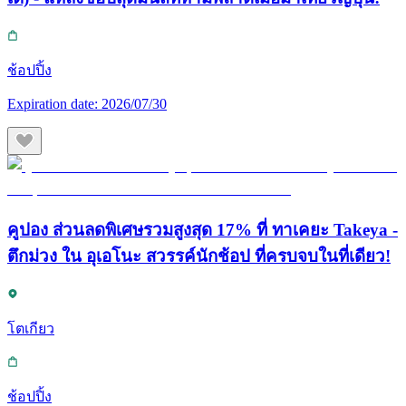
ช้อปปิ้ง
Expiration date:
2026/07/30
คูปอง ส่วนลดพิเศษรวมสูงสุด 17% ที่ ทาเคยะ Takeya -
ตึกม่วง ใน อุเอโนะ สวรรค์นักช้อป ที่ครบจบในที่เดียว!
โตเกียว
ช้อปปิ้ง