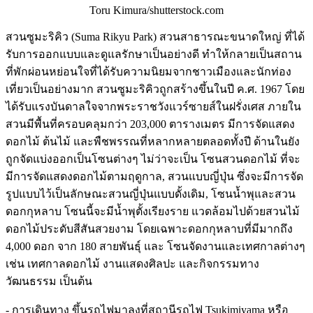
Toru Kimura/shutterstock.com
สวนซูมะริคิว (Suma Rikyu Park) สวนสาธารณะขนาดใหญ่ ที่ได้
รับการออกแบบและดูแลรักษาเป็นอย่างดี ทำให้กลายเป็นสถาน
ที่พักผ่อนหย่อนใจที่ได้รับความนิยมจากชาวเมืองและนักท่อง
เที่ยวเป็นอย่างมาก สวนซูมะริคิวถูกสร้างขึ้นในปี ค.ศ. 1967 โดย
ได้รับแรงบันดาลใจจากพระราชวังแวร์ซายส์ในฝรั่งเศส ภายใน
สวนมีพื้นที่ครอบคลุมกว่า 203,000 ตารางเมตร มีการจัดแสดง
ดอกไม้ ต้นไม้ และพืชพรรณที่หลากหลายตลอดทั้งปี ด้านในยัง
ถูกจัดแบ่งออกเป็นโซนต่างๆ ไม่ว่าจะเป็น โซนสวนดอกไม้ ที่จะ
มีการจัดแสดงดอกไม้ตามฤดูกาล, สวนแบบญี่ปุ่น ซึ่งจะมีการจัด
รูปแบบไว้เป็นลักษณะสวนญี่ปุ่นแบบดั้งเดิม, โซนน้ำพุและสวน
ดอกกุหลาบ โซนนี้จะมีน้ำพุตั้งเรียงราย แวดล้อมไปด้วยสวนไม้
ดอกไม้ประดับสีสันสวยงาม โดยเฉพาะดอกกุหลาบที่มีมากถึง
4,000 ดอก จาก 180 สายพันธุ์ และ โซนจัดงานและเทศกาลต่างๆ
เช่น เทศกาลดอกไม้ งานแสดงศิลปะ และกิจกรรมทาง
วัฒนธรรม เป็นต้น
- การเดินทาง ขึ้นรถไฟมาลงที่สถานีรถไฟ Tsukimiyama หรือ