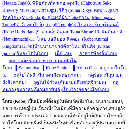
(Nagata Jinja)
3. พิพิธภัณฑ์สาเกฮาคุทสึรุ (Hakutsuru Sake
Brewery Museum)
4. สวนซูมะริคิว (Suma Rikyu Park)
5. ภูเขา
ร็อคโกะ (Mt. Rokko)
6. อุโมงค์มินาโตะกาวะ (Minatogawa
Tunnel)
7. วัดเทนโจจิ (Tenjoji Temple)
8. โกเบ ฮาร์เบอร์แลนด์
(Kobe Harborland)
9. ศาลเจ้าอิคุตะ (Ikuta Shrine)
10. นันกินมาจิ
(Nankinmachi)
11. โกเบ แอนิมอล คิงดอม (Kobe Animal
Kingdom)
12. หมู่บ้านนานาชาติคิตาโนะ อิจินคัง (Kitano
Ijinkan)
กินอะไรในโกเบ
เนื้อโกเบ
อาหารท้องถิ่นโกเบ
ตลาดและร้านอาหาร
ย่านน่าพักใน
โกเบ
▌Sannomiya
▌Kobe Station
▌Arima Onsen
ฤดูกาลในโก
เบ
ฤดูใบไม้ผลิ (มีนาคมถึงพฤษภาคม)
ฤดูร้อน (มิถุนายน
ถึงสิงหาคม)
ฤดูใบไม้ร่วง (กันยายนถึงพฤศจิกายน)
ฤดู
หนาว (ธันวาคมถึงกุมภาพันธ์)
เรื่องว้าวๆของเมืองโกเบ
โกเบ (Kobe)
เป็นเมืองที่ตั้งอยู่ในจังหวัดเฮียวโงะ บนเกาะฮอนชู
ของประเทศญี่ปุ่น เป็นหนึ่งในเมืองที่มีความสำคัญทางเศรษฐกิจ
และการค้าของประเทศ ด้วยสถานที่ตั้งที่อยู่ใกล้กับอ่าวโอซาก้า
ทำให้โกเบมีท่าเรือที่เป็นหนึ่งในท่าเรือหลักของญี่ปุ่น นอกจากนี้