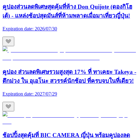
คูปองส่วนลดพิเศษสุดคุ้มที่ห้าง Don Quijote (ดองกิโฮ
เต้) - แหล่งช้อปสุดมันส์ที่ห้ามพลาดเมื่อมาเที่ยวญี่ปุ่น!
Expiration date:
2026/07/30
คูปอง ส่วนลดพิเศษรวมสูงสุด 17% ที่ ทาเคยะ Takeya -
ตึกม่วง ใน อุเอโนะ สวรรค์นักช้อป ที่ครบจบในที่เดียว!
Expiration date:
2027/07/29
ช้อปปิ้งสุดคุ้มที่ BIC CAMERA ญี่ปุ่น พร้อมคูปองลด