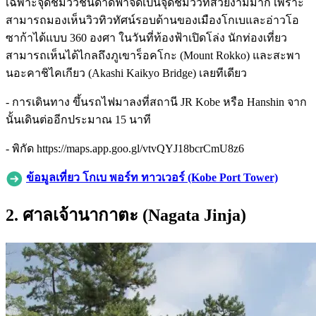
เฉพาะจุดชมวิวชั้นดาดฟ้าจัดเป็นจุดชมวิวที่สวยงามมาก เพราะ
สามารถมองเห็นวิวทิวทัศน์รอบด้านของเมืองโกเบและอ่าวโอ
ซาก้าได้แบบ 360 องศา ในวันที่ท้องฟ้าเปิดโล่ง นักท่องเที่ยว
สามารถเห็นได้ไกลถึงภูเขาร็อคโกะ (Mount Rokko) และสะพา
นอะคาชิไคเกียว (Akashi Kaikyo Bridge) เลยทีเดียว
- การเดินทาง ขึ้นรถไฟมาลงที่สถานี JR Kobe หรือ Hanshin จาก
นั้นเดินต่ออีกประมาณ 15 นาที
- พิกัด https://maps.app.goo.gl/vtvQYJ18bcrCmU8z6
ข้อมูลเที่ยว โกเบ พอร์ท ทาวเวอร์ (Kobe Port Tower)
2. ศาลเจ้านากาตะ (Nagata Jinja)