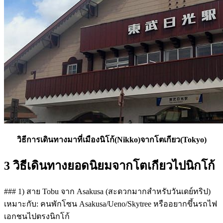
วิธีการเดินทางมาที่เมืองนิโก้(Nikko)จากโตเกียว(Tokyo)
3 วิธีเดินทางยอดนิยมจากโตเกียวไปนิกโก้
### 1) สาย Tobu จาก Asakusa (สะดวกมากสำหรับวันเดย์ทริป)
เหมาะกับ: คนพักโซน Asakusa/Ueno/Skytree หรืออยากขึ้นรถไฟ
เอกชนไปตรงนิกโก้