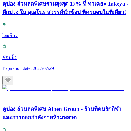
คูปอง ส่วนลดพิเศษรวมสูงสุด 17% ที่ ทาเคยะ Takeya -
ตึกม่วง ใน อุเอโนะ สวรรค์นักช้อป ที่ครบจบในที่เดียว!
โตเกียว
ช้อปปิ้ง
Expiration date:
2027/07/29
คูปอง ส่วนลดพิเศษ Alpen Group - ร้านที่คนรักกีฬา
และการออกกำลังกายห้ามพลาด