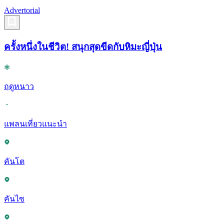
Advertorial
ครั้งหนึ่งในชีวิต! สนุกสุดขีดกับหิมะญี่ปุ่น
ฤดูหนาว
แพลนเที่ยวแนะนำ
คันโต
คันไซ