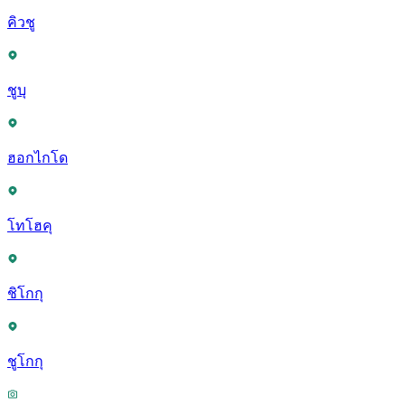
คิวชู
ชูบุ
ฮอกไกโด
โทโฮคุ
ชิโกกุ
ชูโกกุ