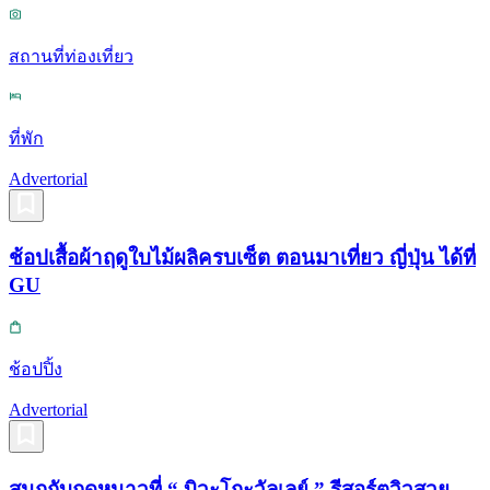
สถานที่ท่องเที่ยว
ที่พัก
Advertorial
ช้อปเสื้อผ้าฤดูใบไม้ผลิครบเซ็ต ตอนมาเที่ยว ญี่ปุ่น ได้ที่
GU
ช้อปปิ้ง
Advertorial
สนุกกับฤดูหนาวที่ “ บิวะโกะวัลเลย์ ” รีสอร์ตวิวสวย