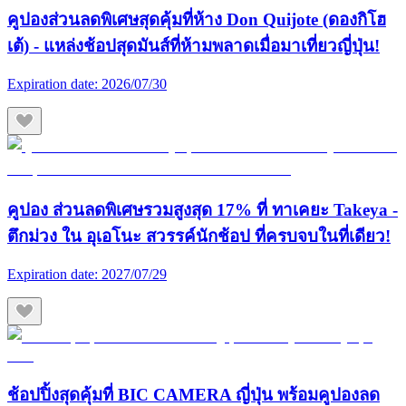
คูปองส่วนลดพิเศษสุดคุ้มที่ห้าง Don Quijote (ดองกิโฮ
เต้) - แหล่งช้อปสุดมันส์ที่ห้ามพลาดเมื่อมาเที่ยวญี่ปุ่น!
Expiration date:
2026/07/30
คูปอง ส่วนลดพิเศษรวมสูงสุด 17% ที่ ทาเคยะ Takeya -
ตึกม่วง ใน อุเอโนะ สวรรค์นักช้อป ที่ครบจบในที่เดียว!
Expiration date:
2027/07/29
ช้อปปิ้งสุดคุ้มที่ BIC CAMERA ญี่ปุ่น พร้อมคูปองลด