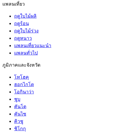
แพลนเที่ยว
ฤดูใบไม้ผลิ
ฤดูร้อน
ฤดูใบไม้ร่วง
ฤดูหนาว
แพลนเที่ยวแนะนำ
แพลนทั่วไป
ภูมิภาคและจังหวัด
โทโฮคุ
ฮอกไกโด
โอกินาว่า
ชูบุ
คันโต
คันไซ
คิวชู
ชิโกกุ