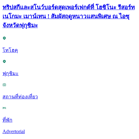
ทริปสกีและสโนว์บอร์ดสุดเพอร์เฟกต์ที่ โฮชิโนะ รีสอร์ท
เนโกมะ เมาน์เทน ! สัมผัสฤดูหนาวแสนพิเศษ ณ ไอซุ
จังหวัดฟุกุชิมะ
โทโฮคุ
ฟุกุชิมะ
สถานที่ท่องเที่ยว
ที่พัก
Advertorial