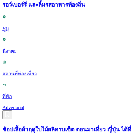
รอว์เบอร์รี่ และลิ้มรสอาหารท้องถิ่น
ชูบุ
นีงาตะ
สถานที่ท่องเที่ยว
ที่พัก
Advertorial
ช้อปเสื้อผ้าฤดูใบไม้ผลิครบเซ็ต ตอนมาเที่ยว ญี่ปุ่น ได้ที่