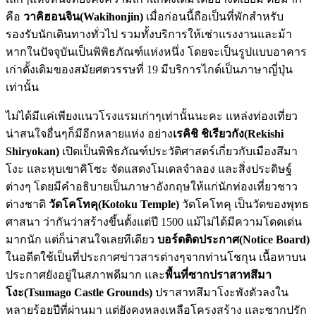
คือ
วาคิฮอนจิน(
Wakihonjin)
เมื่อก่อนนี้ถือเป็นที่พักสำหรับ
รองรับนักเดินทางทั่วไป รวมทั้งบริการให้เช่าแรงงานและม้า
หากในปัจจุบันเป็นพิพิธภัณฑ์แห่งหนึ่ง โดยจะเป็นรูปแบบอาคาร
เก่าดั้งเดิมของสมัยศตวรรษที่ 19 มีบริการไกด์เป็นภาษาญี่ปุ่น
เท่านั้น
ไม่ได้มีแค่เพียงแนวโรงแรมเก่าๆเท่านั้นนะคะ แหล่งท่องเที่ยว
น่าสนใจอื่นๆก็มีอีกหลายแห่ง อย่าง
เรคิชิ ชิเรียวกัง(
Rekishi
Shiryokan)
เปิดเป็นพิพิธภัณฑ์ประวัติศาสตร์เกี่ยวกับเมืองสึมา
โงะ และหุบเขาคิโซะ จัดแสดงโมเดลจำลอง และสิ่งประดิษฐ์
ต่างๆ โดยมีคำอธิบายเป็นภาษาอังกฤษให้แก่นักท่องเที่ยวชาว
ต่างชาติ
วัดโคโทคุ(
Kotoku Temple)
วัดโคโทคุ เป็นวัดของพุทธ
ศาสนา ว่ากันว่าสร้างขึ้นตั้งแต่ปี 1500 แม้ไม่ได้มีความโดดเด่น
มากนัก แต่ก็น่าสนใจเลยทีเดียว
บอร์ดติดประกาศ(
Notice Board)
ในอดีตใช้เป็นที่ประกาศข่าวสารต่างๆจากท่านโชกุน เนื้อหาบน
ประกาศยังอยู่ในสภาพดีมาก และ
พื้นที่ซากปราสาทสึมา
โงะ(
Tsumago Castle Grounds)
ปราสาทสึมาโงะพังตัวลงใน
หลายร้อยปีที่ผ่านมา แต่ยังคงหลงเหลือโครงสร้าง และซากปรัก