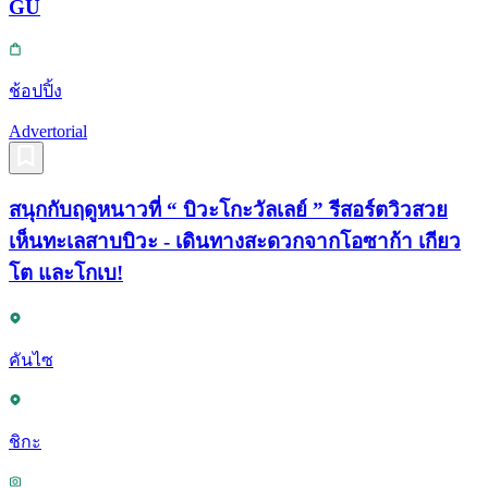
GU
ช้อปปิ้ง
Advertorial
สนุกกับฤดูหนาวที่ “ บิวะโกะวัลเลย์ ” รีสอร์ตวิวสวย
เห็นทะเลสาบบิวะ - เดินทางสะดวกจากโอซาก้า เกียว
โต และโกเบ!
คันไซ
ชิกะ