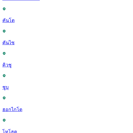
คันโต
คันไซ
คิวชู
ชูบุ
ฮอกไกโด
โทโฮคุ