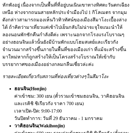
หักพังอยู่ เนื่องจากเป็นพื้นที่ที่อยู่บนเนินเขาทางทิศตะวันตกเฉียง
เหนือ ห่างจากถนนสายหลักประจำเมืองไป 1 กิโลเมตร จากมุม
ดังกล่าวสามารถมองเห็นวิวทิวทัศน์ของเมืองสึมาโงะเบื้องล่าง
ได้ ถ้าคิดว่ามาเที่ยวแค่เช้าไปเย็นกลับไม่น่าจะจุใจแนะนำให้
ลองนอนพักซักคืนกำลังดีค่ะ เพราะนอกจากโรงแรงโบราณๆ
อย่างฮอนจินแล้วนั้นยังมีบ้านพักแบบโฮมสเตย์และเรียวกัง
จำนวนมากสร้างขึ้นภายในพื้นที่ของเมืองเก่า ที่แม้จะสร้างขึ้น
มาใหม่หากก็ถูกสร้างให้เป็นโครงสร้างโบราณให้เข้ากับ
บรรยากาศของเมืองอย่างกลมกลืนเชี่ยวล่ะค่ะ
รายละเอียดเกี่ยวกับสถานที่ท่องเที่ยวต่างๆในสึมาโงะ
ฮอนจิน(
Honjin)
ค่าเข้าชม: 300 เยน (ตั๋วรวมเข้าชมฮอนจิน, วาคิฮอนจิน
และเรคิชิ ชิเรียวกัง ราคา 700 เยน)
เวลาเปิด-ปิด: 9:00-17:00
วันปิดทำการ: วันที่ 29 ธันวาคม - 1 มกราคม
วาคิฮอนจิน(
Wakihonjin)