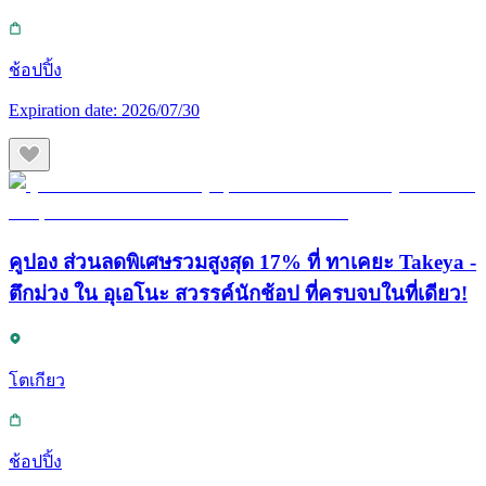
ช้อปปิ้ง
Expiration date:
2026/07/30
คูปอง ส่วนลดพิเศษรวมสูงสุด 17% ที่ ทาเคยะ Takeya -
ตึกม่วง ใน อุเอโนะ สวรรค์นักช้อป ที่ครบจบในที่เดียว!
โตเกียว
ช้อปปิ้ง