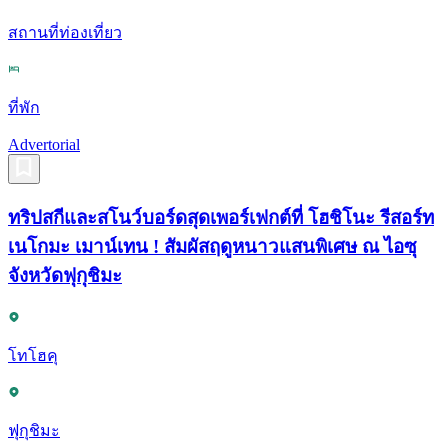
สถานที่ท่องเที่ยว
ที่พัก
Advertorial
ทริปสกีและสโนว์บอร์ดสุดเพอร์เฟกต์ที่ โฮชิโนะ รีสอร์ท
เนโกมะ เมาน์เทน ! สัมผัสฤดูหนาวแสนพิเศษ ณ ไอซุ
จังหวัดฟุกุชิมะ
โทโฮคุ
ฟุกุชิมะ