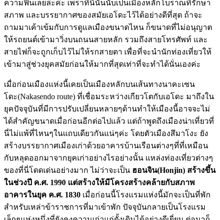
ความฟินเลยล่ะค่ะ เพราที่นี่นั้นนับเป็นเมืองหลักโบราณที่รักษา
สภาพ และบรรยากาศของสมัยเอโดะไว้ได้อย่างดีที่สุด ถ้าจะ
ถามมาเค้าเข้มกับการดูแลเมืองขนาดไหน ก็ขนาดที่ไม่อนุญาต
ให้รถยนต์เข้ามาวิ่งบนถนนสายหลัก รวมถึงสายโทรศัพท์ และ
สายไฟก็จะถูกเก็บไว้ไม่ให้รกสายตา เพื่อที่จะนำนักท่องเที่ยวให้
เข้ามาสู่ช่วงยุคสมัยก่อนให้มากที่สุดเท่าที่จะทำได้นั่นเองค่ะ
เมื่อก่อนเมืองแห่งนี้เคยเป็นเมืองหลักบนเส้นทางนาคะเซน
โดะ(Nakasendo route) ที่เชื่อมระหว่างเกียวโตกับเอโดะ มาถึงใน
ยุคปัจจุบันที่มีการปรับเปลี่ยนหลายๆด้านทำให้เมืองนี้อาจจะไม่
ได้สำคัญขนาดเมื่อก่อนอีกต่อไปแล้ว แต่ถ้าพูดถึงเมืองน่าเที่ยวที่
นี่ไม่แพ้ที่ไหนๆในแถบเดียวกันแน่ๆค่ะ โดยตัวเมืองสึมาโงะ ยัง
สร้างบรรยากาศเมืองเก่าด้วยอาคารบ้านเรือนต่างๆที่ที่เหมือน
กับหลุดออกมาจากยุคเก่าอย่างไรอย่างนั้น แหล่งท่องเที่ยวต่างๆ
ของที่นี่โดดเด่นอย่างมาก ไม่ว่าจะเป็น
ฮอนจิน(
Honjin)
สร้างขึ้น
ในช่วงปี ค.ศ. 1990 แต่สร้างให้มีโครงสร้างคล้ายกับสภาพ
อาคารในยุค ค.ศ. 1830
เมื่อก่อนนี้โรงแรมแห่งนี้มักจะเป็นที่พัก
สำหรับเหล่าข้าราชการที่มาเข้าพัก ปัจจุบันกลายเป็นโรงแรม
เล็กๆแห่งหนึ่งที่ยังคงความเก่าแก่ดั้งเดิมได้อย่างดีเยี่ยม ต่อมาก็