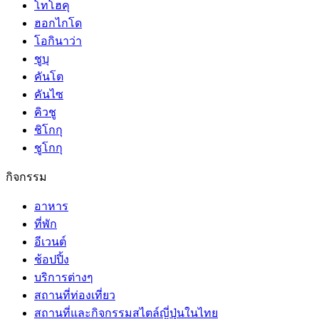
โทโฮคุ
ฮอกไกโด
โอกินาว่า
ชูบุ
คันโต
คันไซ
คิวชู
ชิโกกุ
ชูโกกุ
กิจกรรม
อาหาร
ที่พัก
อีเวนต์
ช้อปปิ้ง
บริการต่างๆ
สถานที่ท่องเที่ยว
สถานที่และกิจกรรมสไตล์ญี่ปุ่นในไทย