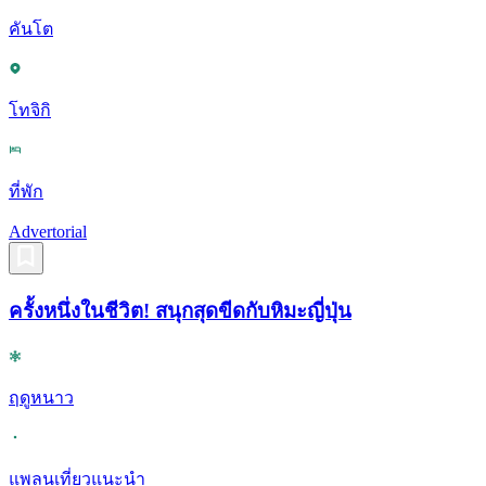
คันโต
โทจิกิ
ที่พัก
Advertorial
ครั้งหนึ่งในชีวิต! สนุกสุดขีดกับหิมะญี่ปุ่น
ฤดูหนาว
แพลนเที่ยวแนะนำ