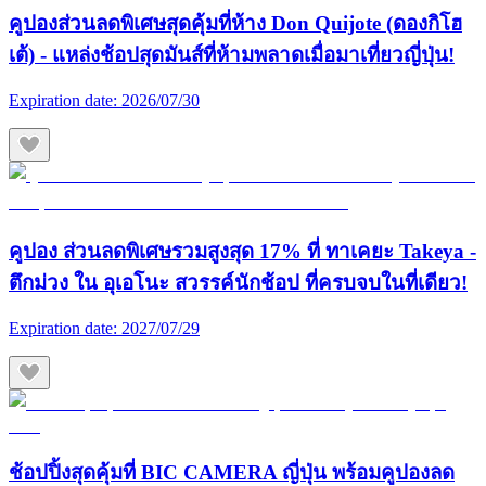
คูปองส่วนลดพิเศษสุดคุ้มที่ห้าง Don Quijote (ดองกิโฮ
เต้) - แหล่งช้อปสุดมันส์ที่ห้ามพลาดเมื่อมาเที่ยวญี่ปุ่น!
Expiration date:
2026/07/30
คูปอง ส่วนลดพิเศษรวมสูงสุด 17% ที่ ทาเคยะ Takeya -
ตึกม่วง ใน อุเอโนะ สวรรค์นักช้อป ที่ครบจบในที่เดียว!
Expiration date:
2027/07/29
ช้อปปิ้งสุดคุ้มที่ BIC CAMERA ญี่ปุ่น พร้อมคูปองลด