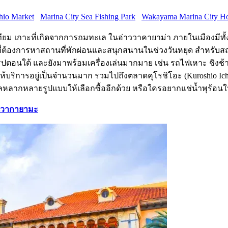
hio Market
Marina City Sea Fishing Park
Wakayama Marina City Ho
เทียม เกาะที่เกิดจากการถมทะเล ในอ่าววาคายาม่า ภายในเมืองมีทั้ง
ต้องการหาสถานที่พักผ่อนและสนุกสนานในช่วงวันหยุด สำหรับสถานที
ุโรปตอนใต้ และยังมาพร้อมเครื่องเล่นมากมาย เช่น รถไฟเหาะ ชิงช
ดให้บริการอยู่เป็นจำนวนมาก รวมไปถึงตลาดคุโรชิโอะ (Kuroshio I
ทะเลหลากหลายรูปแบบให้เลือกซื้ออีกด้วย หรือใครอยากแช่น้ำพุร้อนใ
ำในวากายามะ