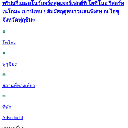
ทริปสกีและสโนว์บอร์ดสุดเพอร์เฟกต์ที่ โฮชิโนะ รีสอร์ท
เนโกมะ เมาน์เทน ! สัมผัสฤดูหนาวแสนพิเศษ ณ ไอซุ
จังหวัดฟุกุชิมะ
โทโฮคุ
ฟุกุชิมะ
สถานที่ท่องเที่ยว
ที่พัก
Advertorial