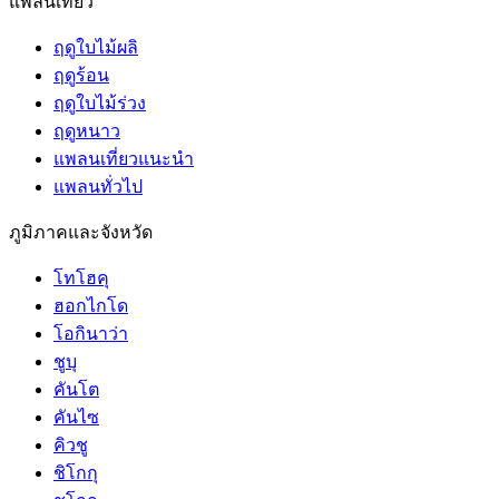
แพลนเที่ยว
ฤดูใบไม้ผลิ
ฤดูร้อน
ฤดูใบไม้ร่วง
ฤดูหนาว
แพลนเที่ยวแนะนำ
แพลนทั่วไป
ภูมิภาคและจังหวัด
โทโฮคุ
ฮอกไกโด
โอกินาว่า
ชูบุ
คันโต
คันไซ
คิวชู
ชิโกกุ