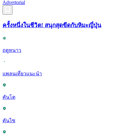
Advertorial
ครั้งหนึ่งในชีวิต! สนุกสุดขีดกับหิมะญี่ปุ่น
ฤดูหนาว
แพลนเที่ยวแนะนำ
คันโต
คันไซ