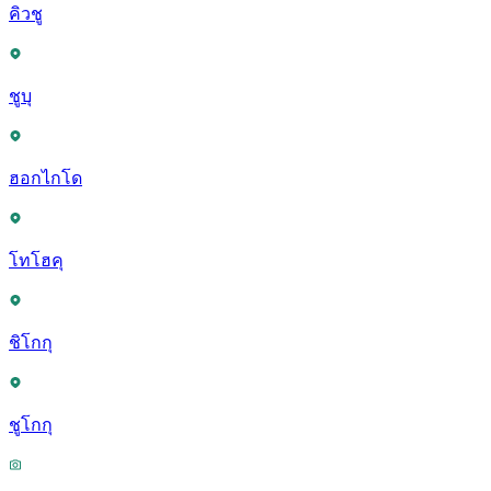
คิวชู
ชูบุ
ฮอกไกโด
โทโฮคุ
ชิโกกุ
ชูโกกุ