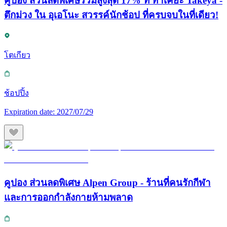
คูปอง ส่วนลดพิเศษรวมสูงสุด 17% ที่ ทาเคยะ Takeya -
ตึกม่วง ใน อุเอโนะ สวรรค์นักช้อป ที่ครบจบในที่เดียว!
โตเกียว
ช้อปปิ้ง
Expiration date:
2027/07/29
คูปอง ส่วนลดพิเศษ Alpen Group - ร้านที่คนรักกีฬา
และการออกกำลังกายห้ามพลาด