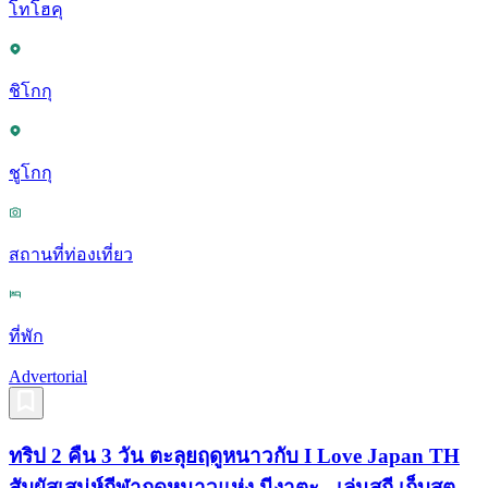
โทโฮคุ
ชิโกกุ
ชูโกกุ
สถานที่ท่องเที่ยว
ที่พัก
Advertorial
ทริป 2 คืน 3 วัน ตะลุยฤดูหนาวกับ I Love Japan TH
สัมผัสเสน่ห์กีฬาฤดูหนาวแห่ง นีงาตะ - เล่นสกี เก็บสต