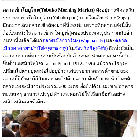
ตลาดเช้าโยบูโกะ(
Yobuko Morning Market)
ตั้งอยู่ทางทิศตะวัน
ออกของท่าเรือโยบูโกะ(Yobuko port) ภายในเมืองซากะ(Saga)
นึกอยากเดินตลาดเช้าต้องมาที่นี่เลยค่ะ เพราะที่ตลาดแห่งนี้นั้น
ถือเป็นหนึ่งในตลาดเช้าที่ใหญ่ที่สุดของประเทศญี่ปุ่น ร่วมกับอีก
2 แห่งที่เหลือ ได้แก่
ตลาดเมืองวาจิมะ(Wajima city)
และ
ตลาด
เมืองทาคายาม่า(Takayama city)
ใน
จังหวัดกิฟุ(Gifu)
อีกทั้งยังเป็น
ตลาดเก่าแก่ที่มีมานานเป็นร้อยปีแล้วนะคะ ซึ่งตลาดแห่งนี้เกิด
ขึ้นตั้งแต่สมัยไทโช(Taisho Period: 1912-1926) แม้ว่าอะไรๆจะ
เปลี่ยนไปตามยุคสมัยไปอยู่บ้าง แต่บรรยากาศการค้าขายของ
ตลาดนี้ก็ยังคงมีสีสันและเต็มไปด้วยความคึกคักยามเช้า โดยตัว
ตลาดเองจะมียาวประมาณ 200 เมตร เต็มไปด้วยแผงขายอาหาร
ทะเลสดๆ อาหารแปรรูป ผัก และดอกไม้ให้เลือกซื้อกันอย่าง
เพลิดเพลินเลยทีเดียว