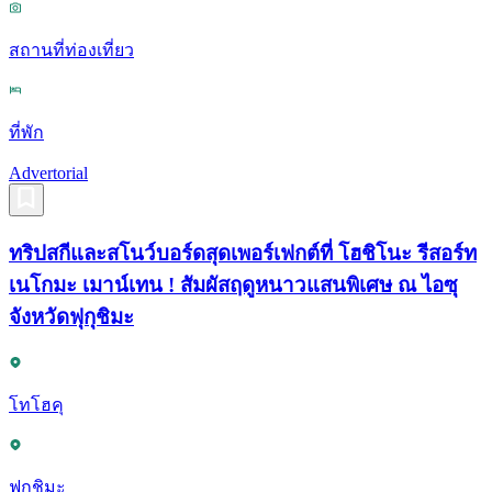
สถานที่ท่องเที่ยว
ที่พัก
Advertorial
ทริปสกีและสโนว์บอร์ดสุดเพอร์เฟกต์ที่ โฮชิโนะ รีสอร์ท
เนโกมะ เมาน์เทน ! สัมผัสฤดูหนาวแสนพิเศษ ณ ไอซุ
จังหวัดฟุกุชิมะ
โทโฮคุ
ฟุกุชิมะ