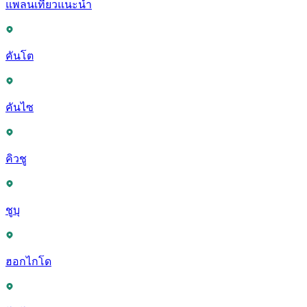
แพลนเที่ยวแนะนำ
คันโต
คันไซ
คิวชู
ชูบุ
ฮอกไกโด