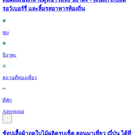
รอว์เบอร์รี่ และลิ้มรสอาหารท้องถิ่น
ชูบุ
นีงาตะ
สถานที่ท่องเที่ยว
ที่พัก
Advertorial
ช้อปเสื้อผ้าฤดูใบไม้ผลิครบเซ็ต ตอนมาเที่ยว ญี่ปุ่น ได้ที่