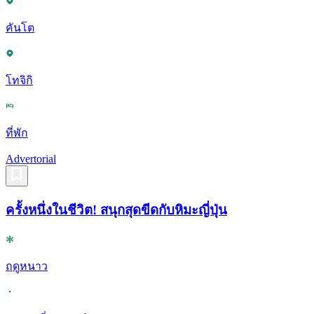
คันโต
โทจิกิ
ที่พัก
Advertorial
ครั้งหนึ่งในชีวิต! สนุกสุดขีดกับหิมะญี่ปุ่น
ฤดูหนาว