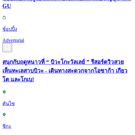
GU
ช้อปปิ้ง
Advertorial
สนุกกับฤดูหนาวที่ “ บิวะโกะวัลเลย์ ” รีสอร์ตวิวสวย
เห็นทะเลสาบบิวะ - เดินทางสะดวกจากโอซาก้า เกียว
โต และโกเบ!
คันไซ
ชิกะ