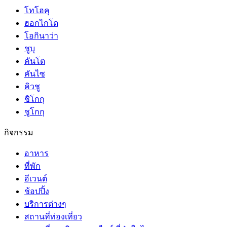
โทโฮคุ
ฮอกไกโด
โอกินาว่า
ชูบุ
คันโต
คันไซ
คิวชู
ชิโกกุ
ชูโกกุ
กิจกรรม
อาหาร
ที่พัก
อีเวนต์
ช้อปปิ้ง
บริการต่างๆ
สถานที่ท่องเที่ยว