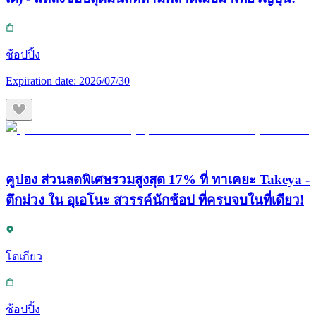
ช้อปปิ้ง
Expiration date:
2026/07/30
คูปอง ส่วนลดพิเศษรวมสูงสุด 17% ที่ ทาเคยะ Takeya -
ตึกม่วง ใน อุเอโนะ สวรรค์นักช้อป ที่ครบจบในที่เดียว!
โตเกียว
ช้อปปิ้ง