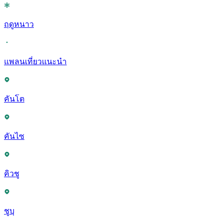
ฤดูหนาว
แพลนเที่ยวแนะนำ
คันโต
คันไซ
คิวชู
ชูบุ