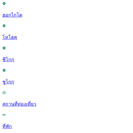
ฮอกไกโด
โทโฮคุ
ชิโกกุ
ชูโกกุ
สถานที่ท่องเที่ยว
ที่พัก