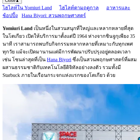
Close
▲
ไฮไลท์ใน Yomiuri Land
ไฮไลท์ตามฤดูกาล
อาหารและ
ช้อปปิ้ง
Hana Biyori: สวนพฤกษศาสตร์
Yomiuri Land
เป็นหนึ่งในสวนสนุกที่ใหญ่และหลากหลายที่สุด
ในโตเกียว เปิดให้บริการมาตั้งแต่ปี 1964 ห่างจากชินจูกุเพียง 35
นาที เราสามารถพบกับกิจกรรมหลากหลายที่เหมาะกับทุกเพศ
ทุกวัย แม้จะเปิดมานานแต่มีการพัฒนาปรับปรุงอยู่ตลอดเวลา
เช่น โซนล่าสุดที่เป็น
Hana Biyori
ซึ่งเป็นสวนพฤกษศาสตร์ที่ผสม
ผสานธรรมชาติกับเทคโนโลยีดิจิทัลอย่างลงตัว รวมทั้งมี
Starbuck ภายในเรือนกระจกแห่งแรกของโตเกียว ด้วย