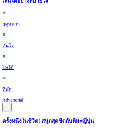
เล่นได้อย่างสบายใจ
ฤดูหนาว
คันโต
โทจิกิ
ที่พัก
Advertorial
ครั้งหนึ่งในชีวิต! สนุกสุดขีดกับหิมะญี่ปุ่น