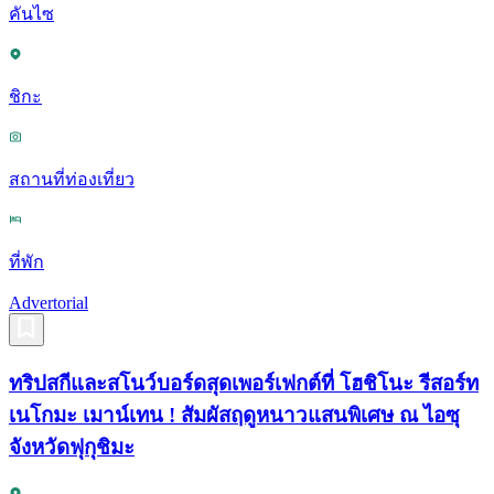
คันไซ
ชิกะ
สถานที่ท่องเที่ยว
ที่พัก
Advertorial
ทริปสกีและสโนว์บอร์ดสุดเพอร์เฟกต์ที่ โฮชิโนะ รีสอร์ท
เนโกมะ เมาน์เทน ! สัมผัสฤดูหนาวแสนพิเศษ ณ ไอซุ
จังหวัดฟุกุชิมะ