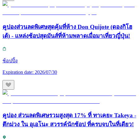
คูปองส่วนลดพิเศษสุดคุ้มที่ห้าง Don Quijote (ดองกิโฮ
เต้) - แหล่งช้อปสุดมันส์ที่ห้ามพลาดเมื่อมาเที่ยวญี่ปุ่น!
ช้อปปิ้ง
Expiration date:
2026/07/30
คูปอง ส่วนลดพิเศษรวมสูงสุด 17% ที่ ทาเคยะ Takeya -
ตึกม่วง ใน อุเอโนะ สวรรค์นักช้อป ที่ครบจบในที่เดียว!