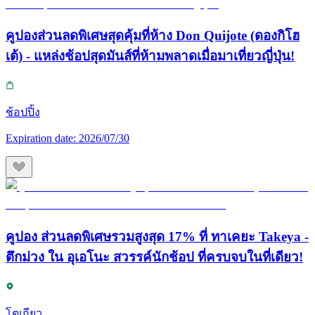
คูปองส่วนลดพิเศษสุดคุ้มที่ห้าง Don Quijote (ดองกิโฮ
เต้) - แหล่งช้อปสุดมันส์ที่ห้ามพลาดเมื่อมาเที่ยวญี่ปุ่น!
ช้อปปิ้ง
Expiration date:
2026/07/30
คูปอง ส่วนลดพิเศษรวมสูงสุด 17% ที่ ทาเคยะ Takeya -
ตึกม่วง ใน อุเอโนะ สวรรค์นักช้อป ที่ครบจบในที่เดียว!
โตเกียว