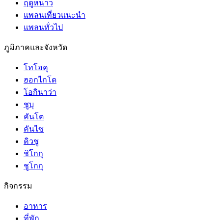
ฤดูหนาว
แพลนเที่ยวแนะนำ
แพลนทั่วไป
ภูมิภาคและจังหวัด
โทโฮคุ
ฮอกไกโด
โอกินาว่า
ชูบุ
คันโต
คันไซ
คิวชู
ชิโกกุ
ชูโกกุ
กิจกรรม
อาหาร
ที่พัก