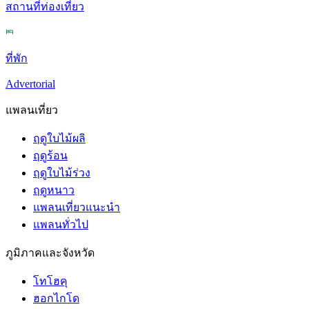
สถานที่ท่องเที่ยว
ที่พัก
Advertorial
แพลนเที่ยว
ฤดูใบไม้ผลิ
ฤดูร้อน
ฤดูใบไม้ร่วง
ฤดูหนาว
แพลนเที่ยวแนะนำ
แพลนทั่วไป
ภูมิภาคและจังหวัด
โทโฮคุ
ฮอกไกโด