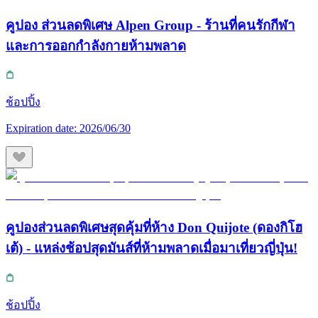
คูปอง ส่วนลดพิเศษ Alpen Group - ร้านที่คนรักกีฬา
และการออกกำลังกายห้ามพลาด
ช้อปปิ้ง
Expiration date:
2026/06/30
คูปองส่วนลดพิเศษสุดคุ้มที่ห้าง Don Quijote (ดองกิโฮ
เต้) - แหล่งช้อปสุดมันส์ที่ห้ามพลาดเมื่อมาเที่ยวญี่ปุ่น!
ช้อปปิ้ง