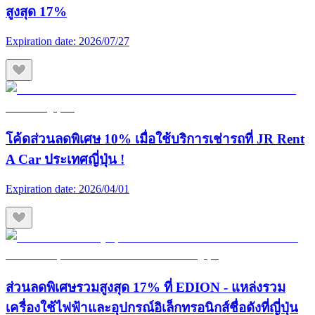
สูงสุด 17%
Expiration date:
2026/07/27
โค้ดส่วนลดพิเศษ 10% เมื่อใช้บริการเช่ารถที่ JR Rent
A Car ประเทศญี่ปุ่น !
Expiration date:
2026/04/01
ส่วนลดพิเศษรวมสูงสุด 17% ที่ EDION - แหล่งรวม
เครื่องใช้ไฟฟ้าและอุปกรณ์อิเล็กทรอนิกส์ชื่อดังที่ญี่ปุ่น