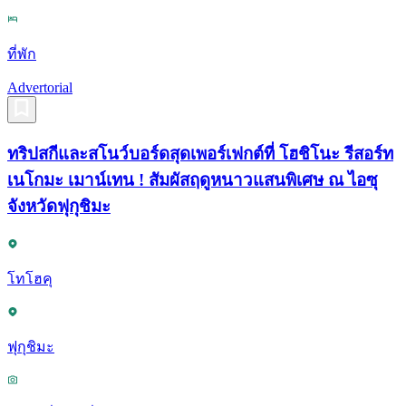
ที่พัก
Advertorial
ทริปสกีและสโนว์บอร์ดสุดเพอร์เฟกต์ที่ โฮชิโนะ รีสอร์ท
เนโกมะ เมาน์เทน ! สัมผัสฤดูหนาวแสนพิเศษ ณ ไอซุ
จังหวัดฟุกุชิมะ
โทโฮคุ
ฟุกุชิมะ