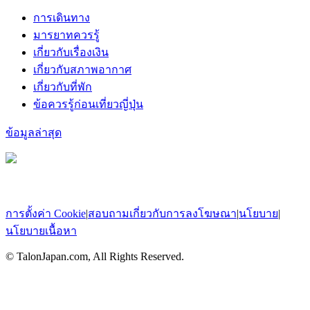
การเดินทาง
มารยาทควรรู้
เกี่ยวกับเรื่องเงิน
เกี่ยวกับสภาพอากาศ
เกี่ยวกับที่พัก
ข้อควรรู้ก่อนเที่ยวญี่ปุ่น
ข้อมูลล่าสุด
การตั้งค่า Cookie
|
สอบถามเกี่ยวกับการลงโฆษณา
|
นโยบาย
|
นโยบายเนื้อหา
© TalonJapan.com, All Rights Reserved.