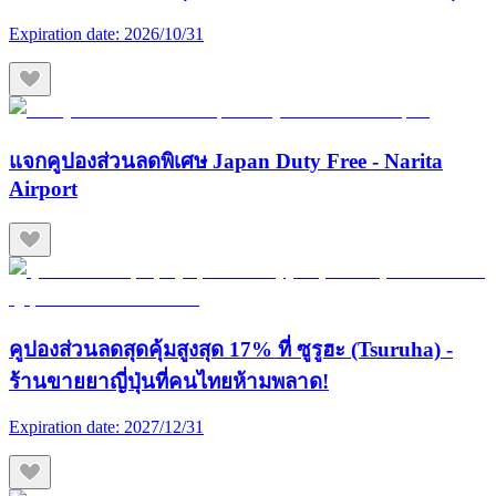
Expiration date:
2026/10/31
แจกคูปองส่วนลดพิเศษ Japan Duty Free - Narita
Airport
คูปองส่วนลดสุดคุ้มสูงสุด 17% ที่ ซูรูฮะ (Tsuruha) -
ร้านขายยาญี่ปุ่นที่คนไทยห้ามพลาด!
Expiration date:
2027/12/31