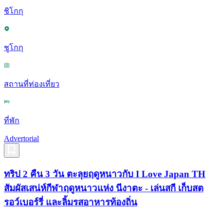
ชิโกกุ
ชูโกกุ
สถานที่ท่องเที่ยว
ที่พัก
Advertorial
ทริป 2 คืน 3 วัน ตะลุยฤดูหนาวกับ I Love Japan TH
สัมผัสเสน่ห์กีฬาฤดูหนาวแห่ง นีงาตะ - เล่นสกี เก็บสต
รอว์เบอร์รี่ และลิ้มรสอาหารท้องถิ่น