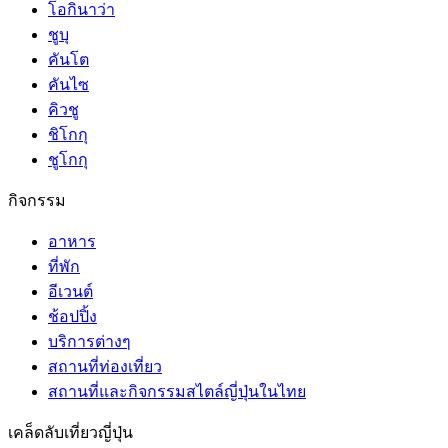
โอกินาว่า
ชูบุ
คันโต
คันไซ
คิวชู
ชิโกกุ
ชูโกกุ
กิจกรรม
อาหาร
ที่พัก
อีเวนต์
ช้อปปิ้ง
บริการต่างๆ
สถานที่ท่องเที่ยว
สถานที่และกิจกรรมสไตล์ญี่ปุ่นในไทย
เคล็ดลับเที่ยวญี่ปุ่น