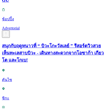
GU
ช้อปปิ้ง
Advertorial
สนุกกับฤดูหนาวที่ “ บิวะโกะวัลเลย์ ” รีสอร์ตวิวสวย
เห็นทะเลสาบบิวะ - เดินทางสะดวกจากโอซาก้า เกียว
โต และโกเบ!
คันไซ
ชิกะ