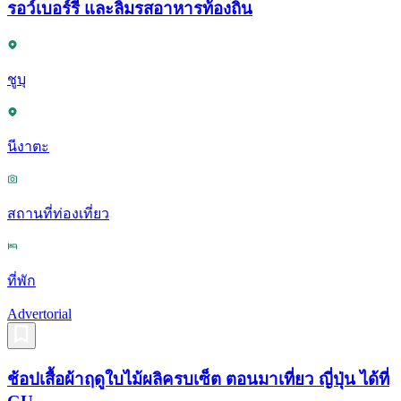
รอว์เบอร์รี่ และลิ้มรสอาหารท้องถิ่น
ชูบุ
นีงาตะ
สถานที่ท่องเที่ยว
ที่พัก
Advertorial
ช้อปเสื้อผ้าฤดูใบไม้ผลิครบเซ็ต ตอนมาเที่ยว ญี่ปุ่น ได้ที่