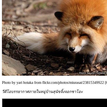
Photo by yari hotaka from flickr.com/photos/miurasat/23815349922 
วีดีโอบรรยากาศภายในหมู่บ้านสุนัขจิ้งจอกซาโอะ