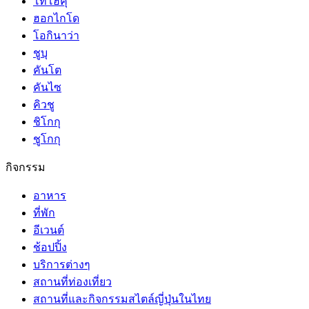
โทโฮคุ
ฮอกไกโด
โอกินาว่า
ชูบุ
คันโต
คันไซ
คิวชู
ชิโกกุ
ชูโกกุ
กิจกรรม
อาหาร
ที่พัก
อีเวนต์
ช้อปปิ้ง
บริการต่างๆ
สถานที่ท่องเที่ยว
สถานที่และกิจกรรมสไตล์ญี่ปุ่นในไทย