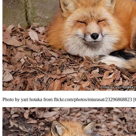
Photo by yari hotaka from flickr.com/photos/miurasat/23296868823 