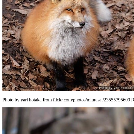
Photo by yari hotaka from flickr.com/photos/miurasat/23555795609 