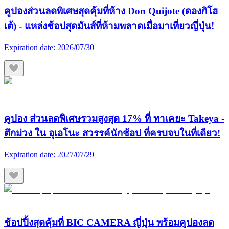
คูปองส่วนลดพิเศษสุดคุ้มที่ห้าง Don Quijote (ดองกิโฮ
เต้) - แหล่งช้อปสุดมันส์ที่ห้ามพลาดเมื่อมาเที่ยวญี่ปุ่น!
Expiration date:
2026/07/30
คูปอง ส่วนลดพิเศษรวมสูงสุด 17% ที่ ทาเคยะ Takeya -
ตึกม่วง ใน อุเอโนะ สวรรค์นักช้อป ที่ครบจบในที่เดียว!
Expiration date:
2027/07/29
ช้อปปิ้งสุดคุ้มที่ BIC CAMERA ญี่ปุ่น พร้อมคูปองลด