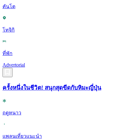
คันโต
โทจิกิ
ที่พัก
Advertorial
ครั้งหนึ่งในชีวิต! สนุกสุดขีดกับหิมะญี่ปุ่น
ฤดูหนาว
แพลนเที่ยวแนะนำ