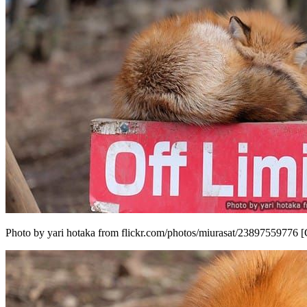
Photo by yari hotaka from flickr.com/photos/miurasat/23897559776 