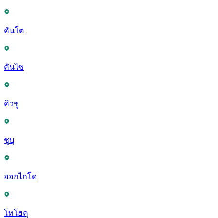
คันโต
คันไซ
คิวชู
ชูบุ
ฮอกไกโด
โทโฮคุ