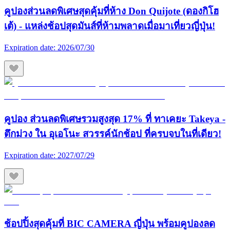
คูปองส่วนลดพิเศษสุดคุ้มที่ห้าง Don Quijote (ดองกิโฮ
เต้) - แหล่งช้อปสุดมันส์ที่ห้ามพลาดเมื่อมาเที่ยวญี่ปุ่น!
Expiration date:
2026/07/30
คูปอง ส่วนลดพิเศษรวมสูงสุด 17% ที่ ทาเคยะ Takeya -
ตึกม่วง ใน อุเอโนะ สวรรค์นักช้อป ที่ครบจบในที่เดียว!
Expiration date:
2027/07/29
ช้อปปิ้งสุดคุ้มที่ BIC CAMERA ญี่ปุ่น พร้อมคูปองลด