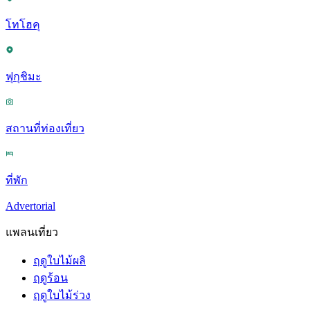
โทโฮคุ
ฟุกุชิมะ
สถานที่ท่องเที่ยว
ที่พัก
Advertorial
แพลนเที่ยว
ฤดูใบไม้ผลิ
ฤดูร้อน
ฤดูใบไม้ร่วง