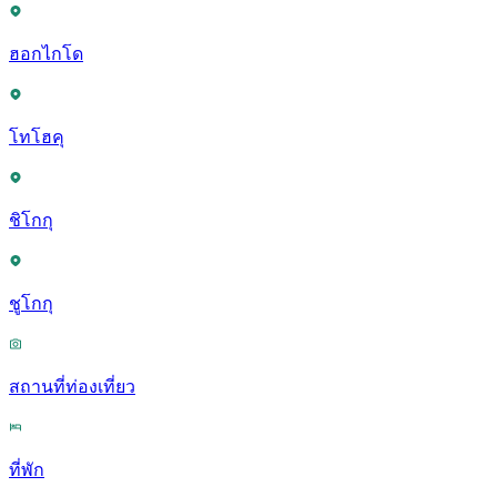
ฮอกไกโด
โทโฮคุ
ชิโกกุ
ชูโกกุ
สถานที่ท่องเที่ยว
ที่พัก