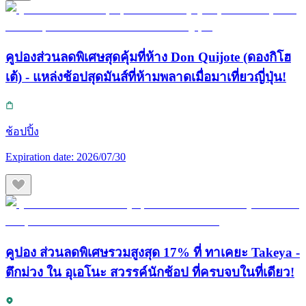
คูปองส่วนลดพิเศษสุดคุ้มที่ห้าง Don Quijote (ดองกิโฮ
เต้) - แหล่งช้อปสุดมันส์ที่ห้ามพลาดเมื่อมาเที่ยวญี่ปุ่น!
ช้อปปิ้ง
Expiration date:
2026/07/30
คูปอง ส่วนลดพิเศษรวมสูงสุด 17% ที่ ทาเคยะ Takeya -
ตึกม่วง ใน อุเอโนะ สวรรค์นักช้อป ที่ครบจบในที่เดียว!