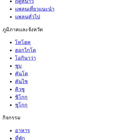
ฤดูหนาว
แพลนเที่ยวแนะนำ
แพลนทั่วไป
ภูมิภาคและจังหวัด
โทโฮคุ
ฮอกไกโด
โอกินาว่า
ชูบุ
คันโต
คันไซ
คิวชู
ชิโกกุ
ชูโกกุ
กิจกรรม
อาหาร
ที่พัก