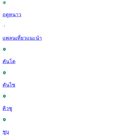
ฤดูหนาว
แพลนเที่ยวแนะนำ
คันโต
คันไซ
คิวชู
ชูบุ