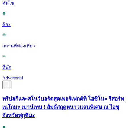
คันไซ
ชิกะ
สถานที่ท่องเที่ยว
ที่พัก
Advertorial
ทริปสกีและสโนว์บอร์ดสุดเพอร์เฟกต์ที่ โฮชิโนะ รีสอร์ท
เนโกมะ เมาน์เทน ! สัมผัสฤดูหนาวแสนพิเศษ ณ ไอซุ
จังหวัดฟุกุชิมะ