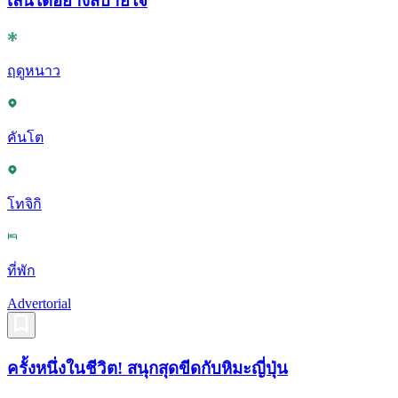
เล่นได้อย่างสบายใจ
ฤดูหนาว
คันโต
โทจิกิ
ที่พัก
Advertorial
ครั้งหนึ่งในชีวิต! สนุกสุดขีดกับหิมะญี่ปุ่น