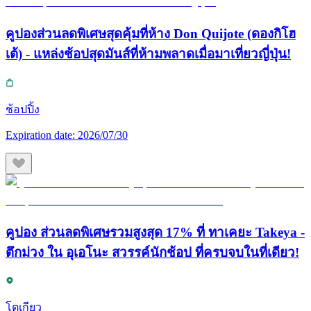
คูปองส่วนลดพิเศษสุดคุ้มที่ห้าง Don Quijote (ดองกิโฮ
เต้) - แหล่งช้อปสุดมันส์ที่ห้ามพลาดเมื่อมาเที่ยวญี่ปุ่น!
ช้อปปิ้ง
Expiration date:
2026/07/30
คูปอง ส่วนลดพิเศษรวมสูงสุด 17% ที่ ทาเคยะ Takeya -
ตึกม่วง ใน อุเอโนะ สวรรค์นักช้อป ที่ครบจบในที่เดียว!
โตเกียว