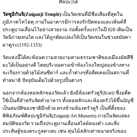
ศิลปะ)ได้
วัดซูอิกันจิ(Zuiganji Temple)
เป็นวัดเซนที่มีชื่อเสียงที่สุดใน
ภูมิภาคโทโฮคุ ภายในอาคารมีการลงรักปิดทองและเพ้นท์สี
ประตูบานเลื่อนไว้อย่างสวยงาม ก่อตั้งครั้งแรกในปี 828 เดิมเป็น
วัดนิกายเทนได และได้ถูกดัดแปลงให้เป็นวัดเซนในช่วงสมัยคา
มาคูระ(1192-1333)
วัดแห่งนี้ได้สะท้อนความสวยงามตามธรรมชาติของเมืองมัตสึชิ
มะได้เป็นอย่างดี โดยบริเวณทางเข้าห้องโถงใหญ่สองข้างทาง
จะเรียงรายด้วยไม้สนซีดาร์ และถ้ำต่างๆที่อดีตเคยเป็นสถานที่
ทำสมาธิ ปัจจุบันเต็มไปด้วยรูปปั้นต่างๆ
นอกจากห้องหอหลักของวัดแล้ว ยังมีห้องครัวคูริ(Kuri) ซึ่งอดีต
ใช้เป็นที่สำหรับจัดทำอาหาร ทั้งหอหลักและห้องครัวได้ขึ้นบัญชี
เป็นสมบัติของชาติอีกด้วย ตรงข้ามห้องครัวคูริ เป็นที่ตั้งของ
พิพิธภัณฑ์ศิลปะซูอิกันจิ(Zuiganji Art Musuem) ภายในจัดแสดง
สมบัติของวัด รวมถึงประตูบานเลื่อนสไลด์ทองคำ และสิ่ง
ประดิษฐ์ของตระกูลดาเตะ เช่น หุ่นไม้สลักเท่าขนาดจริงของ