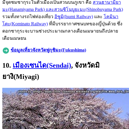
มีจุดชมซากุระในตัวเมืองเป็นสวนบนภูเขา คือ
สวนฮานามิยา
มะ(Hanamiyama Park) และสวนชิโนบูยะมะ(Shinobuyama Park)
รวมทั้งทางรถไฟท่องเที่ยว
อิซูมิ(Isumi Railway)
และ
โคมินา
โตะ(Kominato Railway)
ที่มีบรรยากาศชนบทของญี่ปุ่นด้วย ซึ่ง
ดอกซากุระจะบานช่วงประมาณกลางเดือนเมษายนถึงปลาย
เดือนเมษยน
ข้อมูลเที่ยวจังหวัดฟูกุชิมะ(Fukushima)
10.
เมืองเซนได(Sendai)
, จังหวัดมิ
ยางิ(Miyagi)