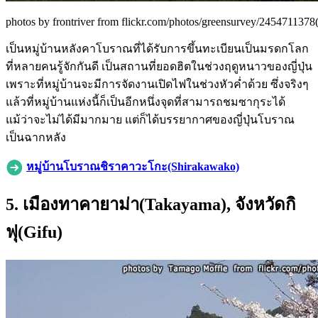
photos by frontriver from flickr.com/photos/greensurvey/2454711378(
เป็นหมู่บ้านหลังคาโบราณที่ได้รับการขึ้นทะเบียนเป็นมรดกโลก
ที่หลายคนรู้จักกันดี เป็นสถานที่ยอดฮิตในช่วงฤดูหนาวของญี่ปุ่น
เพราะที่หมู่บ้านจะมีการจัดงานเปิดไฟในช่วงหัวค่ำด้วย ซึ่งจริงๆ
แล้วที่หมู่บ้านแห่งนี้ก็เป็นอีกหนึ่งจุดที่สามารถชมซากุระได้
แม้ว่าจะไม่ได้มีมากมาย แต่ก็ได้บรรยากาศของญี่ปุ่นโบราณ
เป็นฉากหลัง
หมู่บ้านโบราณชิราคาวะโกะ(Shirakawako)
5. เมืองทาคายาม่า(Takayama), จังหวัดกิ
ฟุ(Gifu)