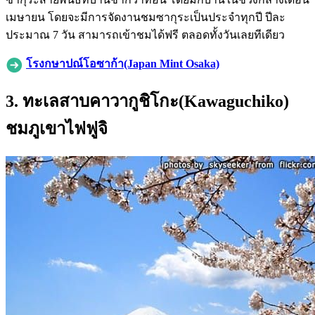
เมษายน โดยจะมีการจัดงานชมซากุระเป็นประจำทุกปี ปีละ
ประมาณ 7 วัน สามารถเข้าชมได้ฟรี ตลอดทั้งวันเลยทีเดียว
โรงกษาปณ์โอซาก้า(Japan Mint Osaka)
3. ทะเลสาบคาวากูชิโกะ(Kawaguchiko)
ชมภูเขาไฟฟูจิ