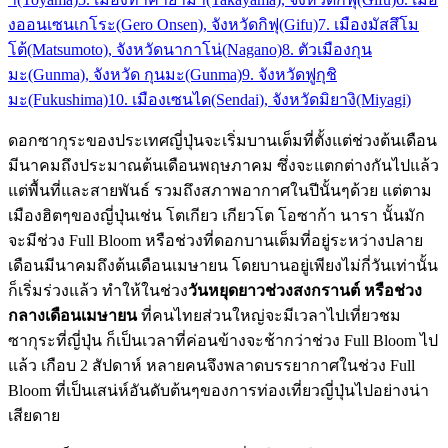
งออนเซนเกโระ(Gero Onsen), จังหวัดกิฟุ(Gifu)
7. เมืองมัสสึโม
โต้(Matsumoto), จังหวัดนากาโน่(Nagano)
8. ตัวเมืองกุน
มะ(Gunma), จังหวัด กุนมะ(Gunma)
9. จังหวัดฟูกุชิ
มะ(Fukushima)
10. เมืองเซนได(Sendai), จังหวัดมิยางิ(Miyagi)
ดอกซากุระของประเทศญี่ปุ่นจะเริ่มบานเต็มที่ตั้งแต่ช่วงต้นเดือน
มีนาคมถึงประมาณต้นเดือนพฤษภาคม ซึ่งจะแตกต่างกันไปแล้ว
แต่พื้นที่และสายพันธ์ รวมถึงสภาพอากาศในปีนั้นๆด้วย แต่ตาม
เมืองฮิตๆของญี่ปุ่นเช่น โตเกียว เกียวโต โอซาก้า นารา นั้นมัก
จะมีช่วง Full Bloom หรือช่วงที่ดอกบานเต็มที่อยู่ระหว่างปลาย
เดือนมีนาคมถึงต้นเดือนเมษายน โดยบานอยู่เพียงไม่กี่วันเท่านั้น
ก็เริ่มร่วงแล้ว ทำให้ในช่วง
วันหยุดยาวช่วงสงกรานต์ หรือช่วง
กลางเดือนเมษายน
ที่คนไทยส่วนใหญ่จะมีเวลาไปเที่ยวชม
ซากุระที่ญี่ปุ่น ก็เป็นเวลาที่ค่อนข้างจะช้ากว่าช่วง Full Bloom ไป
แล้ว เกือบ 2 สัปดาห์ หลายคนจึงพลาดบรรยากาศในช่วง Full
Bloom ที่เป็นเสน่ห์อันดับต้นๆของการท่องเที่ยวญี่ปุ่นไปอย่างน่า
เสียดาย