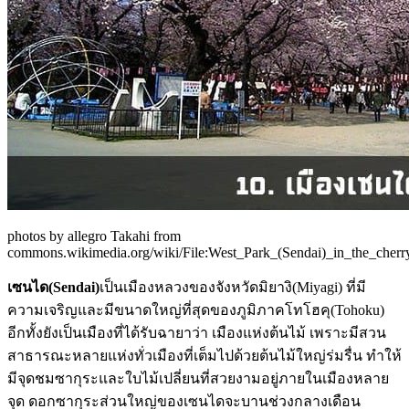
photos by allegro Takahi from
commons.wikimedia.org/wiki/File:West_Park_(Sendai)_in_the_cherry
เซนได(Sendai)
เป็นเมืองหลวงของจังหวัดมิยางิ(Miyagi) ที่มี
ความเจริญและมีขนาดใหญ่ที่สุดของภูมิภาคโทโฮคุ(Tohoku)
อีกทั้งยังเป็นเมืองที่ได้รับฉายาว่า เมืองแห่งต้นไม้ เพราะมีสวน
สาธารณะหลายแห่งทั่วเมืองที่เต็มไปด้วยต้นไม้ใหญ่ร่มรื่น ทำให้
มีจุดชมซากุระและใบไม้เปลี่ยนที่สวยงามอยู่ภายในเมืองหลาย
จุด ดอกซากุระส่วนใหญ่ของเซนไดจะบานช่วงกลางเดือน