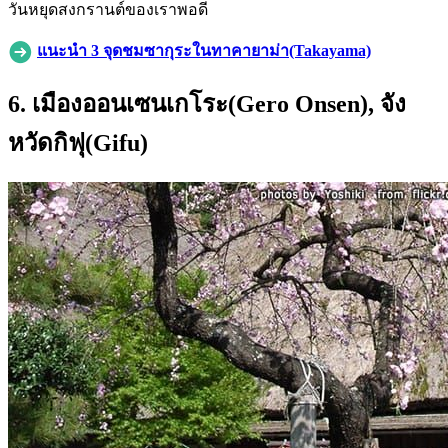
วันหยุดสงกรานต์ของเราพอดี
แนะนำ 3 จุดชมซากุระในทาคายาม่า(Takayama)
6. เมืองออนเซนเกโระ(Gero Onsen), จัง
หวัดกิฟุ(Gifu)