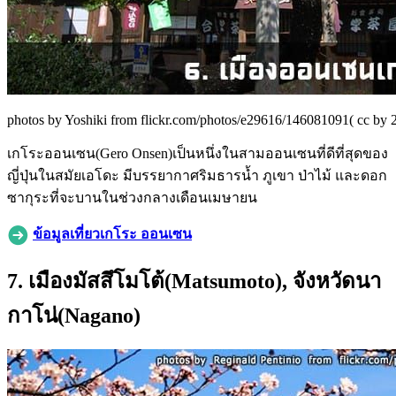
photos by Yoshiki from flickr.com/photos/e29616/146081091( cc by 2
เกโระออนเซน(Gero Onsen)เป็นหนึ่งในสามออนเซนที่ดีที่สุดของ
ญี่ปุ่นในสมัยเอโดะ มีบรรยากาศริมธารน้ำ ภูเขา ป่าไม้ และดอก
ซากุระที่จะบานในช่วงกลางเดือนเมษายน
ข้อมูลเที่ยวเกโระ ออนเซน
7. เมืองมัสสึโมโต้(Matsumoto), จังหวัดนา
กาโน่(Nagano)