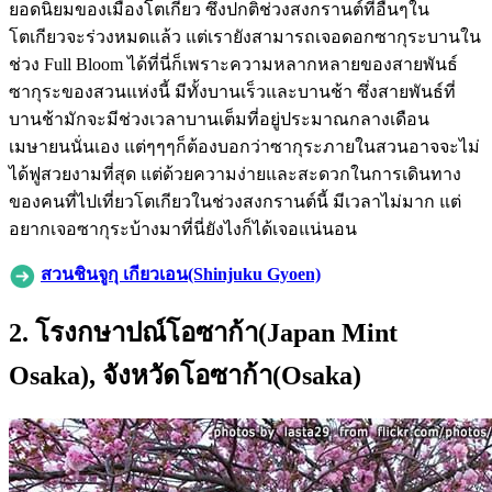
ยอดนิยมของเมืองโตเกียว ซึ่งปกติช่วงสงกรานต์ที่อื่นๆใน
โตเกียวจะร่วงหมดแล้ว แต่เรายังสามารถเจอดอกซากุระบานใน
ช่วง Full Bloom ได้ที่นี่ก็เพราะความหลากหลายของสายพันธ์
ซากุระของสวนแห่งนี้ มีทั้งบานเร็วและบานช้า ซึ่งสายพันธ์ที่
บานช้ามักจะมีช่วงเวลาบานเต็มที่อยู่ประมาณกลางเดือน
เมษายนนั่นเอง แต่ๆๆๆก็ต้องบอกว่าซากุระภายในสวนอาจจะไม่
ได้ฟูสวยงามที่สุด แต่ด้วยความง่ายและสะดวกในการเดินทาง
ของคนที่ไปเที่ยวโตเกียวในช่วงสงกรานต์นี้ มีเวลาไม่มาก แต่
อยากเจอซากุระบ้างมาที่นี่ยังไงก็ได้เจอแน่นอน
สวนชินจูกุ เกียวเอน(Shinjuku Gyoen)
2. โรงกษาปณ์โอซาก้า(Japan Mint
Osaka), จังหวัดโอซาก้า(Osaka)