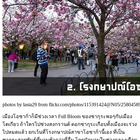
photos by lasta29 from flickr.com/photos/115391424@N05/258045890
เมืองโอซาก้าก็มีช่วงเวลา Full Bloom ของซากุระพอๆกับเมือง
โตเกียว ถ้าใครไปช่วงสงกรานต์ ดอกซากุระเกือบทั้งเมืองจะร่วง
ไปหมดแล้ว ยกเว้นที่โรงกษาปณ์สาขาโอซาก้านี้เอง ที่เป็น
ซากุระสายพันธ์ที่บานช้ากว่าที่อื่น โดยมักบานในช่วงกลางเดือน