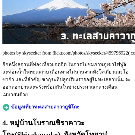
photos by skyseeker from flickr.com/photos/skyseeker/459796922( cc
อีกหนึ่งสถานที่ท่องเที่ยวยอดฮิต ในการไปชมภาพภูเขาไฟฟูจิ
สะท้อนน้ำในทะเลสาบ เดือนทางไม่นานจากทั้งโตเกียวและโอ
ซาก้า และที่สำคัญ ซากุระที่ปลูกเรียงรายอยู่ริมทะเลสาบนั้น จะ
ออกดอกบานสะพรั่งพร้อมกันในช่วงประมาณกลางเดือน
เมษายนด้วย
ข้อมูลเที่ยวทะเลสาบคาวากูชิโกะ
4. หมู่บ้านโบราณชิราคาวะ
โกะ(Shirakawako), จังหวัดโทยาม่