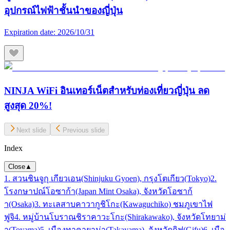
อุปกรณ์ไฟฟ้าชั้นนำของญี่ปุ่น
Expiration date:
2026/10/31
NINJA WiFi อินเทอร์เน็ตสำหรับท่องเที่ยวญี่ปุ่น ลด
สูงสุด 20%!
Next slide
Previous slide
Index
Close
▲
1. สวนชินจูกุ เกียวเอน(Shinjuku Gyoen), กรุงโตเกียว(Tokyo)
2.
โรงกษาปณ์โอซาก้า(Japan Mint Osaka), จังหวัดโอซาก้
า(Osaka)
3. ทะเลสาบคาวากูชิโกะ(Kawaguchiko) ชมภูเขาไฟ
ฟูจิ
4. หมู่บ้านโบราณชิราคาวะโกะ(Shirakawako), จังหวัดโทยาม่
า(Toyama)
5. เมืองทาคายาม่า(Takayama), จังหวัดกิฟุ(Gifu)
6. เมือ