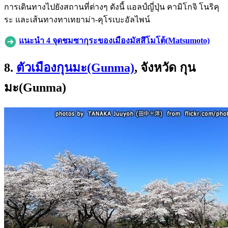
การเดินทางไปยังสถานที่ต่างๆ ดังนี้ แอลป์ญี่ปุ่น คามิโกจิ โนริคุ
ระ และเส้นทางทาเทยาม่า-คุโรเบะอัลไพน์
แนะนำ 4 จุดชมซากุระของเมืองมัสสึโมโต้(Matsumoto)
8.
ตัวเมืองกุนมะ(Gunma)
, จังหวัด กุน
มะ(Gunma)