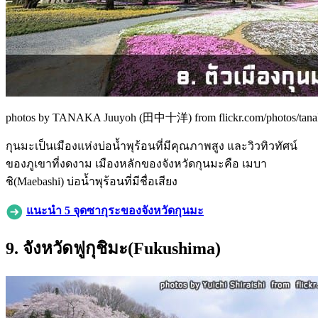
photos by TANAKA Juuyoh (田中十洋) from flickr.com/photos/tanaka
กุนมะเป็นเมืองแห่งบ่อน้ำพุร้อนที่มีคุณภาพสูง และวิวทิวทัศน์
ของภูเขาที่งดงาม เมืองหลักของจังหวัดกุนมะคือ เมบา
ชิ(Maebashi) บ่อน้ำพุร้อนที่มีชื่อเสียง
แนะนำ 5 จุดซากุระของจังหวัดกุนมะ
9. จังหวัดฟูกุชิมะ(Fukushima)