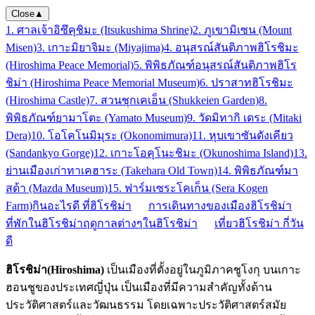
Close
▲
1. ศาลเจ้าอิซึคุชิมะ (Itsukushima Shrine)
2. ภูเขามิเซน (Mount
Misen)
3. เกาะมิยาจิมะ (Miyajima)
4. อนุสรณ์สันติภาพฮิโรชิมะ
(Hiroshima Peace Memorial)
5. พิพิธภัณฑ์อนุสรณ์สันติภาพฮิโร
ชิม่า (Hiroshima Peace Memorial Museum)
6. ปราสาทฮิโรชิมะ
(Hiroshima Castle)
7. สวนชุกเคเอ็น (Shukkeien Garden)
8.
พิพิธภัณฑ์ยามาโตะ (Yamato Museum)
9. วัดมิทากิ เดระ (Mitaki
Dera)
10. โอโคโนมิมุระ (Okonomimura)
11. หุบเขาซันดังเคียว
(Sandankyo Gorge)
12. เกาะโอคุโนะชิมะ (Okunoshima Island)
13.
ย่านเมืองเก่าทาเคฮาระ (Takehara Old Town)
14. พิพิธภัณฑ์มา
สด้า (Mazda Museum)
15. ฟาร์มเซระโคเก็น (Sera Kogen
Farm)
กินอะไรดี ที่ฮิโรชิม่า
การเดินทางของเมืองฮิโรชิม่า
ที่พักในฮิโรชิม่า
ฤดูกาลต่างๆในฮิโรชิม่า
เที่ยวฮิโรชิม่า กี่วัน
ดี
ฮิโรชิม่า(Hiroshima)
เป็นเมืองที่ตั้งอยู่ในภูมิภาคชูโงกุ บนเกาะ
ฮอนชูของประเทศญี่ปุ่น เป็นเมืองที่มีความสำคัญทั้งด้าน
ประวัติศาสตร์และวัฒนธรรม โดยเฉพาะประวัติศาสตร์สมัย