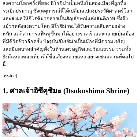
สงครามโลกครั้งที่สอง ฮิโรชิม่าเป็นหนึ่งในสองเมืองที่ถูกทิ้ง
ระเบิดปรมาณู ซึ่งเหตุการณ์นี้ได้เปลี่ยนแปลงประวัติศาสตร์โลก
และส่งผลให้ฮิโรชิม่ากลายเป็นสัญลักษณ์แห่งสันติภาพ ซึ่งถึง
แม้ว่าหลังสงครามโลก ฮิโรชิม่าจะได้รับความเสียหายอย่าง
หนัก แต่ก็สามารถฟื้นฟูขึ้นมาได้อย่างรวดเร็วและกลายเป็นเมือง
ที่มีชีวิตชีวาอีกครั้ง ปัจจุบันฮิโรชิม่าเป็นเมืองที่มีความเจริญ
และมีบทบาทสำคัญทั้งในด้านเศรษฐกิจและวัฒนธรรม รวมทั้ง
ยังมีแหล่งท่องเที่ยวที่มีชื่อเสียงหลายแห่ง อย่างเช่นสถานที่ต่อไป
นี้
[ez-toc]
1. ศาลเจ้าอิซึคุชิมะ (Itsukushima Shrine)