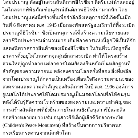
โดมปรมาณู ตั้งอยู่ในสวนสันติภาพฮิโรชิมา ติดริมแม่น้ำและอยู่
ไม่ไกลจากพิพิธภัณฑ์อนุสรณ์สันติภาพฮิโรชิม่ามากนัก โดย
โดมปรมาณูแห่งนี้สร้างขึ้นเพื่อรำลึกถึงเหตุการณ์ที่เกิดขึ้นเมื่อ
วันที่ 6 สิงหาคม ค.ศ. 1945 เมื่อกองทัพสหรัฐอเมริกาได้ทิ้งระเบิด
ปรมาณูที่ฮิโรชิมา ซึ่งเป็นเหตุการณ์ที่สร้างความเสียหายและ
คร่าชีวิตประชาชนจำนวนมาก เดิมทีอาคารแห่งนี้ถูกใช้เป็นที่จัด
แสดงนิทรรศการสินค้าของเมืองฮิโรชิมา ในวันที่ระเบิดถูกทิ้ง
อาคารตั้งอยู่ไม่ไกลจากจุดศูนย์กลางระเบิด ทำให้โครงสร้าง
ส่วนใหญ่ถูกทำลาย แต่อาคารโดมยังคงยืนหยัดเป็นหลักฐานที่
สำคัญของความหายนะ หลังสงครามโลกครั้งที่สอง สิ่งที่เหลือ
จากโดมปรมาณูได้กลายเป็นเครื่องเตือนใจถึงความหายนะของ
สงครามและความสำคัญของสันติภาพ ในปี ค.ศ. 1996 องค์การ
ยูเนสโกได้ประกาศให้โดมปรมาณูเป็นมรดกโลกเพื่อให้คนรุ่น
หลังได้รับรู้ถึงความโหดร้ายของสงครามและความสำคัญของ
การสร้างสันติภาพที่ยั่งยืน ภายในสวนยังมีอนุสาวรีย์และสิ่ง
ก่อสร้างหลายอย่าง เช่น อนุสาวรีย์เด็กผู้เสียชีวิตจากระเบิด
(Children’s Peace Monument) ที่สร้างขึ้นจากการบริจาคนก
กระเรียนกระดาษจากเด็กทั่วโลก