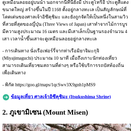
ดูเหมือนลอยอยู่บนน้ำ นอกจากนี้ที่นี่ยังมี ประตูโทริอิ ประตูสีแดง
ขนาดใหญ่ สร้างขึ้นในปี 1168 ตั้งอยู่กลางทะเล เป็นสัญลักษณ์ที่
โดดเด่นของศาลเจ้าอิซึคุชิมะ และยังถูกจัดให้เป็นหนึ่งในสามวิว
ที่สวยที่สุดของญี่ปุ่น (Three Views of Japan) เสาทำจากไม้การบูร
มีความสูงประมาณ 16 เมตร และมีเสาเล็กเป็นฐานรองจำนวน 4
เสา เวลาน้ำขึ้นเสาจะดูเหมือนลอยอยู่กลางทะเล
- การเดินทาง นั่งเรือเฟอร์รี่จากท่าเรือมิยาจิมะกุจิ
(Miyajimaguchi) ประมาณ 10 นาที เมื่อถึงเกาะนักท่องเที่ยว
สามารถเดินเที่ยวชมสถานที่ต่างๆ หรือใช้บริการรถบัสท้องถิ่น
เพื่อเดินทาง
- พิกัด https://goo.gl/maps/1qcSwv3X9gnh1pMS9
ข้อมูลเที่ยว ศาลเจ้าอิซึคุชิมะ (Itsukushima Shrine)
2. ภูเขามิเซน (Mount Misen)