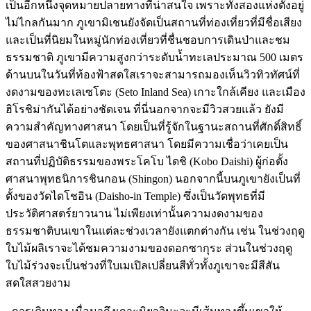
เป็นอีกหนึ่งจุดหมายปลายทางที่น่าสนใจ เพราะทั้งสองแห่งตั้งอยู่
ไม่ไกลกันมาก ภูเขามิเชนยังจัดเป็นสถานที่ท่องเที่ยวที่มีชื่อเสียง
และเป็นที่นิยมในหมู่นักท่องเที่ยวที่ชื่นชอบการเดินป่าและชม
ธรรมชาติ ภูเขามีความสูงกว่าระดับน้ำทะเลประมาณ 500 เมตร
ด้านบนในวันที่ท้องฟ้าสดใสเราจะสามารถมองเห็นวิวทิวทัศน์ที่
งดงามของทะเลเซโตะ (Seto Inland Sea) เกาะใกล้เคียง และเมือง
ฮิโรชิม่ากันได้อย่างชัดเจน ที่นี่นอกจากจะมีวิวสวยแล้ว ยังมี
ความสำคัญทางศาสนา โดยเป็นที่รู้จักในฐานะสถานที่ศักดิ์สิทธิ์
ของศาสนาชินโตและพุทธศาสนา โดยมีความเชื่อว่าเคยเป็น
สถานที่ปฏิบัติธรรมของพระโคโบ ไดชิ (Kobo Daishi) ผู้ก่อตั้ง
ศาสนาพุทธนิการชินกอน (Shingon) นอกจากนี้บนภูเขายังเป็นที่
ตั้งของวัดไดโชอิน (Daisho-in Temple) ซึ่งเป็นวัดพุทธที่มี
ประวัติศาสตร์ยาวนาน ไม่เพียงเท่านั้นความงดงามของ
ธรรมชาติบนเขาในแต่ละช่วงเวลายังแตกต่างกัน เช่น ในช่วงฤดู
ใบไม้ผลิเราจะได้ชมความงามของดอกซากุระ ส่วนในช่วงฤดู
ใบไม้ร่วงจะเป็นช่วงที่ใบเมเปิลเปลี่ยนสีทั่วทั้งภูเขาจะมีสีสัน
สดใสสวยงาม