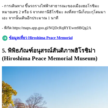
- การเดินทาง ขึ้นรถรางไฟฟ้าสาธารณะของเมืองฮอโรชิมะ
หมายเลข 2 หรือ 6 จากสถานีฮิโรชิมะ ลงที่สถานีเก็งบะกุโดมมา
เอะ จากนั้นเดินอีกประมาณ 1 นาที
- พิกัด https://maps.app.goo.gl/NQDcRqRYEwm9BQg2A
ข้อมูลเที่ยว Hiroshima Peace Memorial
5. พิพิธภัณฑ์อนุสรณ์สันติภาพฮิโรชิม่า
(Hiroshima Peace Memorial Museum)