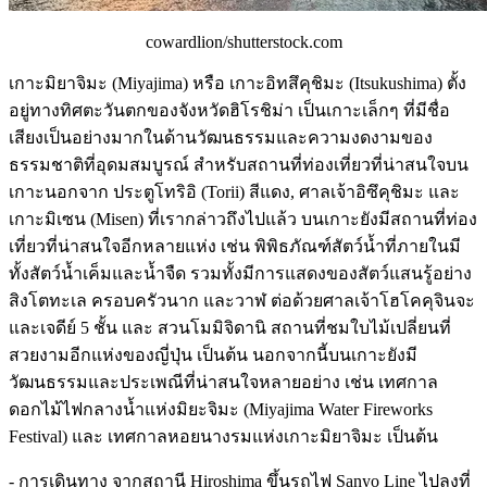
cowardlion/shutterstock.com
เกาะมิยาจิมะ (Miyajima) หรือ เกาะอิทสึคุชิมะ (Itsukushima) ตั้ง
อยู่ทางทิศตะวันตกของจังหวัดฮิโรชิม่า เป็นเกาะเล็กๆ ที่มีชื่อ
เสียงเป็นอย่างมากในด้านวัฒนธรรมและความงดงามของ
ธรรมชาติที่อุดมสมบูรณ์ สำหรับสถานที่ท่องเที่ยวที่น่าสนใจบน
เกาะนอกจาก ประตูโทริอิ (Torii) สีแดง, ศาลเจ้าอิซึคุชิมะ และ
เกาะมิเซน (Misen) ที่เรากล่าวถึงไปแล้ว บนเกาะยังมีสถานที่ท่อง
เที่ยวที่น่าสนใจอีกหลายแห่ง เช่น พิพิธภัณฑ์สัตว์น้ำที่ภายในมี
ทั้งสัตว์น้ำเค็มและน้ำจืด รวมทั้งมีการแสดงของสัตว์แสนรู้อย่าง
สิงโตทะเล ครอบครัวนาก และวาฬ ต่อด้วยศาลเจ้าโฮโคคุจินจะ
และเจดีย์ 5 ชั้น และ สวนโมมิจิดานิ สถานที่ชมใบไม้เปลี่ยนที่
สวยงามอีกแห่งของญี่ปุ่น เป็นต้น นอกจากนี้บนเกาะยังมี
วัฒนธรรมและประเพณีที่น่าสนใจหลายอย่าง เช่น เทศกาล
ดอกไม้ไฟกลางน้ำแห่งมิยะจิมะ (Miyajima Water Fireworks
Festival) และ เทศกาลหอยนางรมแห่งเกาะมิยาจิมะ เป็นต้น
- การเดินทาง จากสถานี Hiroshima ขึ้นรถไฟ Sanyo Line ไปลงที่