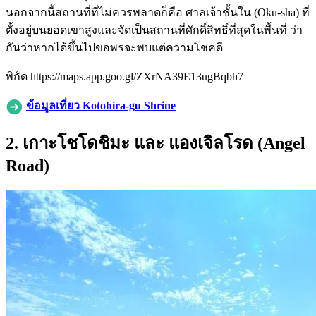
นอกจากนี้สถานที่ที่ไม่ควรพลาดก็คือ ศาลเจ้าชั้นใน (Oku-sha) ที่
ตั้งอยู่บนยอดเขาสูงและจัดเป็นสถานที่ศักดิ์สิทธิ์ที่สุดในพื้นที่ ว่า
กันว่าหากได้ขึ้นไปขอพรจะพบแต่ความโชคดี
พิกัด https://maps.app.goo.gl/ZXrNA39E13ugBqbh7
ข้อมูลเที่ยว Kotohira-gu Shrine
2. เกาะโชโดชิมะ และ แองเจิลโรด (Angel
Road)