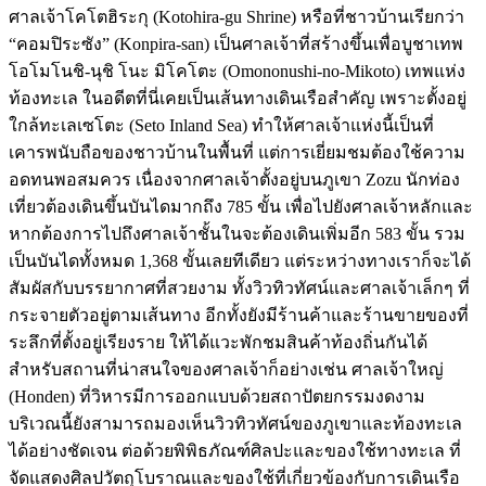
ศาลเจ้าโคโตฮิระกุ (Kotohira-gu Shrine) หรือที่ชาวบ้านเรียกว่า
“คอมปิระซัง” (Konpira-san) เป็นศาลเจ้าที่สร้างขึ้นเพื่อบูชาเทพ
โอโมโนชิ-นุชิ โนะ มิโคโตะ (Omononushi-no-Mikoto) เทพแห่ง
ท้องทะเล ในอดีตที่นี่เคยเป็นเส้นทางเดินเรือสำคัญ เพราะตั้งอยู่
ใกล้ทะเลเซโตะ (Seto Inland Sea) ทำให้ศาลเจ้าแห่งนี้เป็นที่
เคารพนับถือของชาวบ้านในพื้นที่ แต่การเยี่ยมชมต้องใช้ความ
อดทนพอสมควร เนื่องจากศาลเจ้าตั้งอยู่บนภูเขา Zozu นักท่อง
เที่ยวต้องเดินขึ้นบันไดมากถึง 785 ขั้น เพื่อไปยังศาลเจ้าหลักและ
หากต้องการไปถึงศาลเจ้าชั้นในจะต้องเดินเพิ่มอีก 583 ขั้น รวม
เป็นบันไดทั้งหมด 1,368 ขั้นเลยทีเดียว แต่ระหว่างทางเราก็จะได้
สัมผัสกับบรรยากาศที่สวยงาม ทั้งวิวทิวทัศน์และศาลเจ้าเล็กๆ ที่
กระจายตัวอยู่ตามเส้นทาง อีกทั้งยังมีร้านค้าและร้านขายของที่
ระลึกที่ตั้งอยู่เรียงราย ให้ได้แวะพักชมสินค้าท้องถิ่นกันได้
สำหรับสถานที่น่าสนใจของศาลเจ้าก็อย่างเช่น ศาลเจ้าใหญ่
(Honden) ที่วิหารมีการออกแบบด้วยสถาปัตยกรรมงดงาม
บริเวณนี้ยังสามารถมองเห็นวิวทิวทัศน์ของภูเขาและท้องทะเล
ได้อย่างชัดเจน ต่อด้วยพิพิธภัณฑ์ศิลปะและของใช้ทางทะเล ที่
จัดแสดงศิลปวัตถุโบราณและของใช้ที่เกี่ยวข้องกับการเดินเรือ