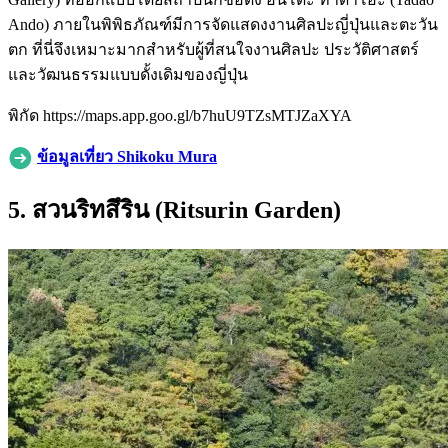
Ando) ภายในพิพิธภัณฑ์มีการจัดแสดงงานศิลปะญี่ปุ่นและตะวัน
ตก ที่นี่จึงเหมาะมากสำหรับผู้ที่สนใจงานศิลปะ ประวัติศาสตร์
และวัฒนธรรมแบบดั้งเดิมของญี่ปุ่น
พิกัด https://maps.app.goo.gl/b7huU9TZsMTJZaXYA
ข้อมูลเที่ยว Shikoku Mura
5. สวนริทสึริน (Ritsurin Garden)