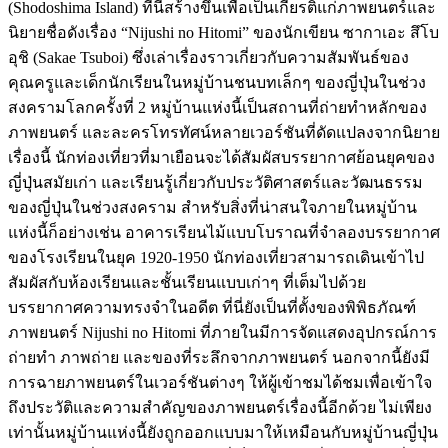
(Shodoshima Island) ที่นี่สร้างขึ้นเพื่อเป็นเกียรติแก่ภาพยนตร์และ
นิยายชื่อดังเรื่อง “Nijushi no Hitomi” ของนักเขียน ซากาเอะ สึโบ
อุชิ (Sakae Tsuboi) ซึ่งเล่าเรื่องราวเกี่ยวกับความสัมพันธ์ของ
คุณครูและเด็กนักเรียนในหมู่บ้านชนบทเล็กๆ ของญี่ปุ่นในช่วง
สงครามโลกครั้งที่ 2 หมู่บ้านแห่งนี้เป็นสถานที่ถ่ายทำหลักของ
ภาพยนตร์ และละครโทรทัศน์หลายเวอร์ชันที่ดัดแปลงจากนิยาย
เรื่องนี้ นักท่องเที่ยวที่มาเยือนจะได้สัมผัสบรรยากาศย้อนยุคของ
ญี่ปุ่นสมัยเก่า และเรียนรู้เกี่ยวกับประวัติศาสตร์และวัฒนธรรม
ของญี่ปุ่นในช่วงสงคราม สำหรับสิ่งที่น่าสนใจภายในหมู่บ้าน
แห่งนี้ก็อย่างเช่น อาคารเรียนไม้แบบโบราณที่จำลองบรรยากาศ
ของโรงเรียนในยุค 1920-1950 นักท่องเที่ยวสามารถเดินเข้าไป
สัมผัสกับห้องเรียนและชั้นเรียนแบบเก่าๆ ที่เต็มไปด้วย
บรรยากาศความทรงจำในอดีต ที่นี่ยังเป็นที่ตั้งของพิพิธภัณฑ์
ภาพยนตร์ Nijushi no Hitomi ที่ภายในมีการจัดแสดงอุปกรณ์การ
ถ่ายทำ ภาพถ่าย และของที่ระลึกจากภาพยนตร์ นอกจากนี้ยังมี
การฉายภาพยนตร์ในเวอร์ชันต่างๆ ให้ผู้เข้าชมได้ชมเพื่อเข้าใจ
ถึงประวัติและความสำคัญของภาพยนตร์เรื่องนี้อีกด้วย ไม่เพียง
เท่านั้นหมู่บ้านแห่งนี้ยังถูกออกแบบมาให้เหมือนกับหมู่บ้านญี่ปุ่น