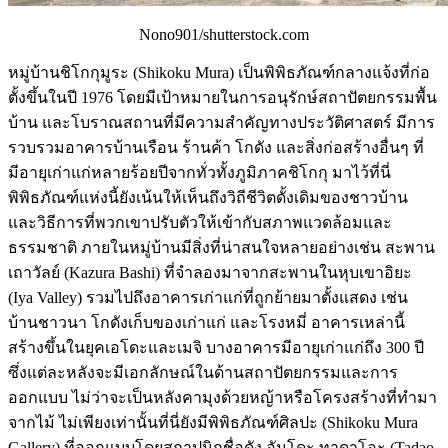
Nono901/shutterstock.com
หมู่บ้านชิโกกุมูระ (Shikoku Mura) เป็นพิพิธภัณฑ์กลางแจ้งที่ก่อ
ตั้งขึ้นในปี 1976 โดยมีเป้าหมายในการอนุรักษ์สถาปัตยกรรมพื้น
บ้าน และโบราณสถานที่มีความสำคัญทางประวัติศาสตร์ มีการ
รวบรวมอาคารบ้านเรือน ร้านค้า โกดัง และสิ่งก่อสร้างอื่นๆ ที่
มีอายุเก่าแก่หลายร้อยปีจากทั่วทั้งภูมิภาคชิโกกุ มาไว้ที่นี่
พิพิธภัณฑ์แห่งนี้ยังเน้นให้เห็นถึงวิถีชีวิตดั้งเดิมของชาวบ้าน
และวิธีการที่พวกเขาปรับตัวให้เข้ากับสภาพแวดล้อมและ
ธรรมชาติ ภายในหมู่บ้านมีสิ่งที่น่าสนใจหลายอย่างเช่น สะพาน
เถาวัลย์ (Kazura Bashi) ที่จำลองมาจากสะพานในหุบเขาอิยะ
(Iya Valley) รวมไปถึงอาคารเก่าแก่ที่ถูกย้ายมาตั้งแสดง เช่น
บ้านชาวนา โกดังเก็บของเก่าแก่ และโรงหมี่ อาคารเหล่านี้
สร้างขึ้นในยุคเอโดะและเมจิ บางอาคารมีอายุเก่าแก่ถึง 300 ปี
ซึ่งแต่ละหลังจะมีเอกลักษณ์ในด้านสถาปัตยกรรมและการ
ออกแบบ ไม่ว่าจะเป็นหลังคามุงด้วยหญ้าหรือโครงสร้างที่ทำมา
จากไม้ ไม่เพียงเท่านั้นที่นี่ยังมีพิพิธภัณฑ์ศิลปะ (Shikoku Mura
Gallery) ที่ออกแบบโดยสถาปนิกชื่อดัง อันโดะ ทาดาโอะ (Tadao