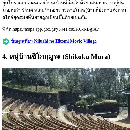
ยุคโบราณ ที่ถนนและบ้านเรือนที่เต็มไปด้วยกลิ่นอายของญี่ปุ่น
ในยุคเก่า ร้านค้าและร้านอาหารภายในหมู่บ้านก็ยังตกแต่งตาม
สไตล์ยุคสมัยที่นิยายถูกเขียนขึ้นด้วยเช่นกัน
พิกัด https://maps.app.goo.gl/y544TYa5K6kRBgiA7
ข้อมูลเที่ยว
Nijushi no Hitomi Movie Village
4. หมู่บ้านชิโกกุมูระ (Shikoku Mura)