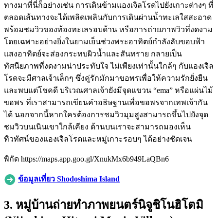
ทางมาที่นี่ก็อย่างเช่น การเดินข้ามแองเจิลโรดไปยังเกาะต่างๆ ที่
ตลอดเส้นทางจะได้เพลิดเพลินกับการเดินผ่านน้ำทะเลใสสะอาด
พร้อมชมวิวของท้องทะเลรอบด้าน หรือการถ่ายภาพวิวที่งดงาม
โดยเฉพาะอย่างยิ่งในยามเย็นช่วงพระอาทิตย์กำลังลับขอบฟ้า
แสงอาทิตย์จะส่องกระทบผิวน้ำและสันทราย กลายเป็น
ทัศนียภาพที่งดงามน่าประทับใจ ไม่เพียงเท่านั้นใกล้ๆ กับแองเจิล
โรดจะมีศาลเจ้าเล็กๆ ซึ่งคู่รักมักมาขอพรเพื่อให้ความรักยั่งยืน
และพบแต่โชคดี บริเวณศาลเจ้ายังมีจุดแขวน “ema” หรือแผ่นไม้
ขอพร ที่เราสามารถเขียนคำอธิษฐานเพื่อขอพรจากเทพเจ้ากัน
ได้ นอกจากนี้หากใครต้องการชมวิวมุมสูงสามารถขึ้นไปยังจุด
ชมวิวบนเนินเขาใกล้เคียง ด้านบนเราจะสามารถมองเห็น
ทิวทัศน์ของแองเจิลโรดและหมู่เกาะรอบๆ ได้อย่างชัดเจน
พิกัด https://maps.app.goo.gl/XnukMx6b949LaQBn6
ข้อมูลเที่ยว Shodoshima Island
3. หมู่บ้านถ่ายทำภาพยนตร์นิจูชิโนฮิโตมิ