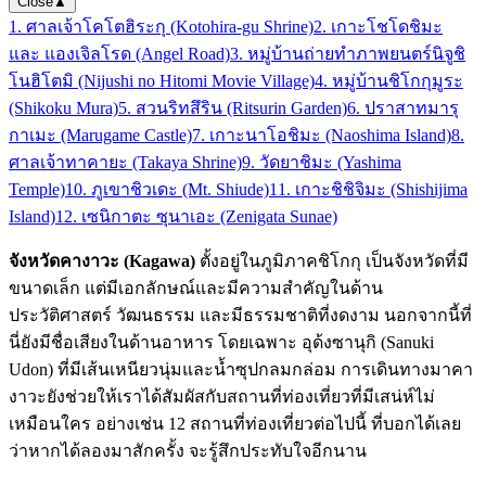
Close
▲
1. ศาลเจ้าโคโตฮิระกุ (Kotohira-gu Shrine)
2. เกาะโชโดชิมะ
และ แองเจิลโรด (Angel Road)
3. หมู่บ้านถ่ายทำภาพยนตร์นิจูชิ
โนฮิโตมิ (Nijushi no Hitomi Movie Village)
4. หมู่บ้านชิโกกุมูระ
(Shikoku Mura)
5. สวนริทสึริน (Ritsurin Garden)
6. ปราสาทมารุ
กาเมะ (Marugame Castle)
7. เกาะนาโอชิมะ (Naoshima Island)
8.
ศาลเจ้าทาคายะ (Takaya Shrine)
9. วัดยาชิมะ (Yashima
Temple)
10. ภูเขาชิวเดะ (Mt. Shiude)
11. เกาะชิชิจิมะ (Shishijima
Island)
12. เซนิกาตะ ซุนาเอะ (Zenigata Sunae)
จังหวัดคางาวะ (Kagawa)
ตั้งอยู่ในภูมิภาคชิโกกุ เป็นจังหวัดที่มี
ขนาดเล็ก แต่มีเอกลักษณ์และมีความสำคัญในด้าน
ประวัติศาสตร์ วัฒนธรรม และมีธรรมชาติที่งดงาม นอกจากนี้ที่
นี่ยังมีชื่อเสียงในด้านอาหาร โดยเฉพาะ อุด้งซานุกิ (Sanuki
Udon) ที่มีเส้นเหนียวนุ่มและน้ำซุปกลมกล่อม การเดินทางมาคา
งาวะยังช่วยให้เราได้สัมผัสกับสถานที่ท่องเที่ยวที่มีเสน่ห์ไม่
เหมือนใคร อย่างเช่น 12 สถานที่ท่องเที่ยวต่อไปนี้ ที่บอกได้เลย
ว่าหากได้ลองมาสักครั้ง จะรู้สึกประทับใจอีกนาน