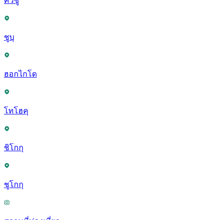
คิวชู
ชูบุ
ฮอกไกโด
โทโฮคุ
ชิโกกุ
ชูโกกุ