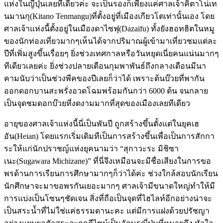
แห่งในญี่ปุ่นเลยทีเดียวค่ะ จะเป็นรองก็เพียงแค่ศาลเจ้าคิตาโน่เท
นมานกุ(Kitano Tenmangu)ที่ตั้งอยู่ที่เมืองเกียวโตเท่านั้นเอง โดย
ศาลเจ้าแห่งนี้ตั้งอยู่ในเมืองดาไซฟุ(Dazaifu) ทั้งยังฮอทฮิตในหมู
ของนักท่องเที่ยวมากๆเห็นได้จากปริมาณผู้เข้ามาเที่ยวชมแต่ละ
ปีที่เพิ่มสูงขึ้นเรื่อยๆ ยิ่งช่วงเทศกาลหรือวันหยุดเนี่ยคนแน่นมากๆ
ทีเดียวเลยค่ะ ยิ่งช่วงปลายเดือนกุมพาพันธ์ถึงกลางเดือนมีนา
คามนับว่าเป็นช่วงพีคของปีเลยก็ว่าได้ เพราะต้นบ๊วยที่พากัน
ออกดอกบานสะพรั่งอวดโฉมพร้อมกันกว่า 6000 ต้น จนกลาย
เป็นจุดชมดอกบ๊วยที่งดงามมากที่สุดของเมืองเลยทีเดียว
อายุของศาลเจ้าแห่งนี้นี่เป็นพันปี ถูกสร้างขึ้นตั้งแต่ในยุคเฮ
อัน(Heian) โดยแรกเริ่มเดิมทีเป็นการสร้างขึ้นเพื่อเป็นการสักกา
ระให้แก่นักปราชญ์แห่งยุคนามว่า “สุกาวะระ มิชิซา
เนะ(Sugawara Michizane)” ที่นี่จึงเหมือนจะมีชื่อเสียงในการขอ
พรด้านการเรียนการศึกษามากๆก็ว่าได้ค่ะ ช่วงใกล้สอบนักเรียน
นักศึกษาจะมาขอพรกันเยอะมากๆ ศาลเจ้ามีขนาดใหญ่ทำให้มี
การแบ่งเป็นโซนๆชัดเจน สิ่งที่ถือเป็นจุดที่ไฮไลท์อีกอย่างน่าจะ
เป็นสระน้ำที่ไม่ใช่แค่ธรรมดานะคะ แต่มีการแฝงด้วยปรัชญา