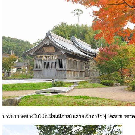
บรรยากาศช่วงใบไม้เปลี่ยนสีภายในศาลเจ้าดาไซฟุ Dazaifu tenman