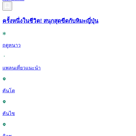
ครั้งหนึ่งในชีวิต! สนุกสุดขีดกับหิมะญี่ปุ่น
ฤดูหนาว
แพลนเที่ยวแนะนำ
คันโต
คันไซ