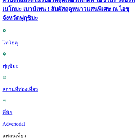
เนโกมะ เมาน์เทน ! สัมผัสฤดูหนาวแสนพิเศษ ณ ไอซุ
จังหวัดฟุกุชิมะ
โทโฮคุ
ฟุกุชิมะ
สถานที่ท่องเที่ยว
ที่พัก
Advertorial
แพลนเที่ยว