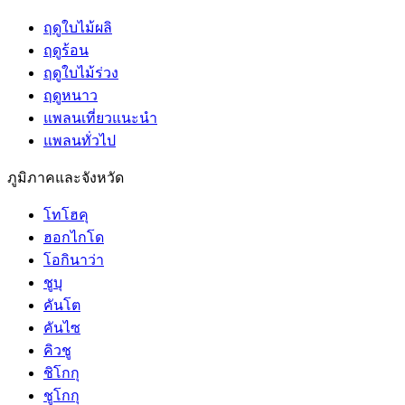
ฤดูใบไม้ผลิ
ฤดูร้อน
ฤดูใบไม้ร่วง
ฤดูหนาว
แพลนเที่ยวแนะนำ
แพลนทั่วไป
ภูมิภาคและจังหวัด
โทโฮคุ
ฮอกไกโด
โอกินาว่า
ชูบุ
คันโต
คันไซ
คิวชู
ชิโกกุ
ชูโกกุ