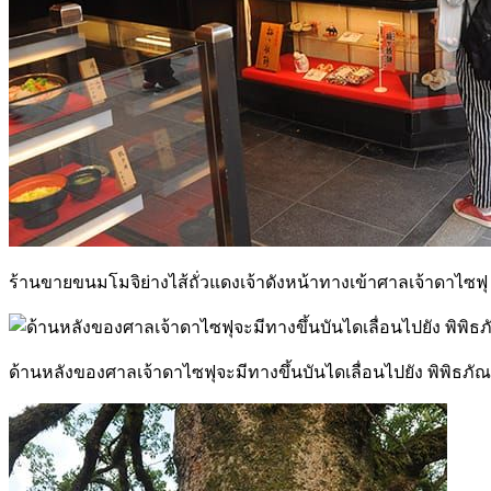
ร้านขายขนมโมจิย่างไส้ถั่วแดงเจ้าดังหน้าทางเข้าศาลเจ้าดาไซฟุ
ด้านหลังของศาลเจ้าดาไซฟุจะมีทางขึ้นบันไดเลื่อนไปยัง พิพิธภั