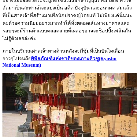
อย่างแยบยลตัวสระจะถูกดีไซน์เป็นอักษรญี่ปุ่นที่หมายถึง หัวใจ
ถัดมาเป็นสะพานก็จะแบ่งเป็น อดีต ปัจจุบัน และอนาคต สมแล้ว
ที่เป็นศาลเจ้าที่สร้างมาเพื่อนักปราชญ์โดยแท้ ไม่เพียงแค่นั้นนะ
คะด้วยความนิยมอย่างมากทำให้ทั้งตลอดเส้นทางมาศาลและ
รอบๆจะมีร้านค้าแบบตลอดสายที่เผลอๆอาจจะช็อปปิ้งเพลินกัน
ไม่รู้ตัวเลยล่ะค่ะ
ภายในบริเวณศาลเจ้าทางด้านหลังจะมีซุ้มที่เป็นบันไดเลื่อน
ยาวๆไปจนถึง
พิพิธภัณฑ์แห่งชาติของเกาะคิวชู(Kyushu
National Museum)