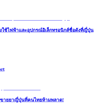
้ไฟฟ้าและอุปกรณ์อิเล็กทรอนิกส์ชื่อดังที่ญี่ปุ่น
ort
้านขายยาญี่ปุ่นที่คนไทยห้ามพลาด!