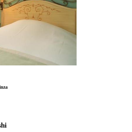
inza
shi