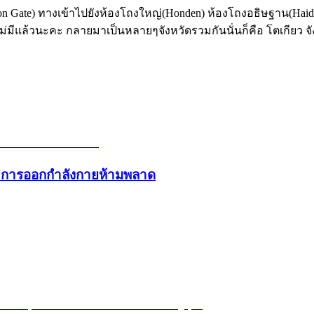
n Gate) ทางเข้าไปยังห้องโถงใหญ่(Honden) ห้องโถงอธิษฐาน(Haiden
ิไม่มีแล้วนะคะ กลายมาเป็นหลายๆจังหวัดรวมกันนั่นก็คือ โตเกียว
และการออกกำลังกายห้ามพลาด