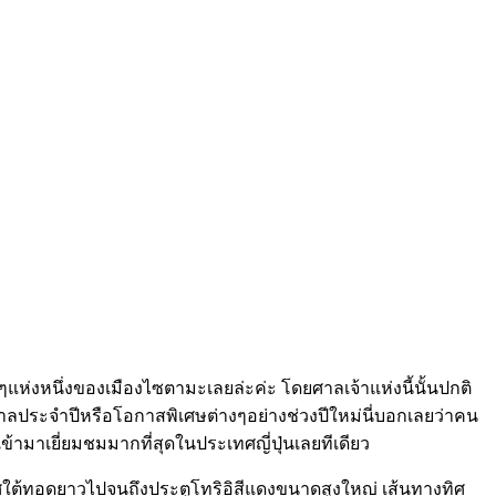
กๆแห่งหนึ่งของเมืองไซตามะเลยล่ะค่ะ โดยศาลเจ้าแห่งนี้นั้นปกติ
กาลประจำปีหรือโอกาสพิเศษต่างๆอย่างช่วงปีใหม่นี่บอกเลยว่าคน
ข้ามาเยี่ยมชมมากที่สุดในประเทศญี่ปุ่นเลยทีเดียว
ทิศใต้ทอดยาวไปจนถึงประตูโทริอิสีแดงขนาดสูงใหญ่ เส้นทางทิศ