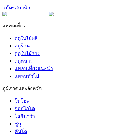
สมัครสมาชิก
แพลนเที่ยว
ฤดูใบไม้ผลิ
ฤดูร้อน
ฤดูใบไม้ร่วง
ฤดูหนาว
แพลนเที่ยวแนะนำ
แพลนทั่วไป
ภูมิภาคและจังหวัด
โทโฮคุ
ฮอกไกโด
โอกินาว่า
ชูบุ
คันโต