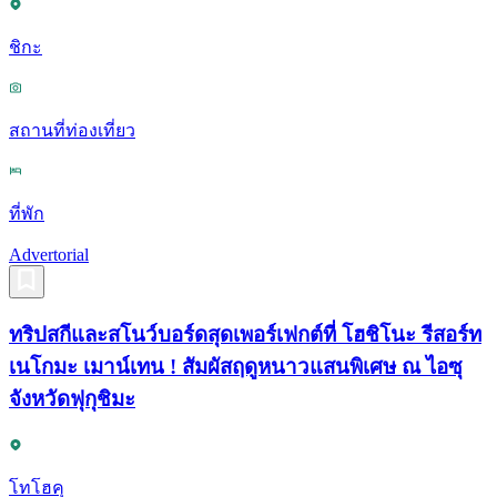
ชิกะ
สถานที่ท่องเที่ยว
ที่พัก
Advertorial
ทริปสกีและสโนว์บอร์ดสุดเพอร์เฟกต์ที่ โฮชิโนะ รีสอร์ท
เนโกมะ เมาน์เทน ! สัมผัสฤดูหนาวแสนพิเศษ ณ ไอซุ
จังหวัดฟุกุชิมะ
โทโฮคุ