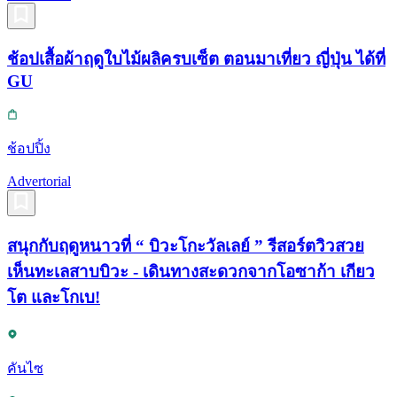
ช้อปเสื้อผ้าฤดูใบไม้ผลิครบเซ็ต ตอนมาเที่ยว ญี่ปุ่น ได้ที่
GU
ช้อปปิ้ง
Advertorial
สนุกกับฤดูหนาวที่ “ บิวะโกะวัลเลย์ ” รีสอร์ตวิวสวย
เห็นทะเลสาบบิวะ - เดินทางสะดวกจากโอซาก้า เกียว
โต และโกเบ!
คันไซ