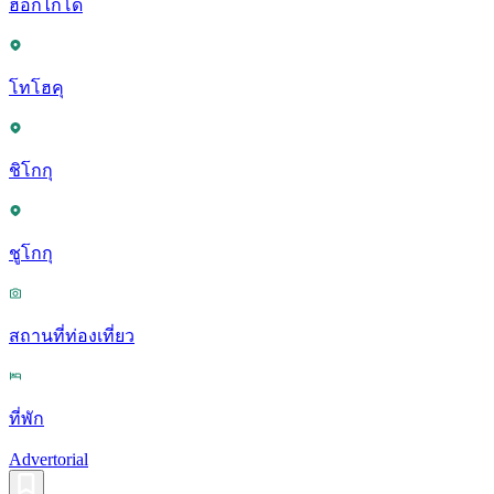
ฮอกไกโด
โทโฮคุ
ชิโกกุ
ชูโกกุ
สถานที่ท่องเที่ยว
ที่พัก
Advertorial