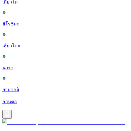
เกียวโต
ฮิโรชิมะ
เฮียวโกะ
นารา
ยามากุจิ
อ่านต่อ