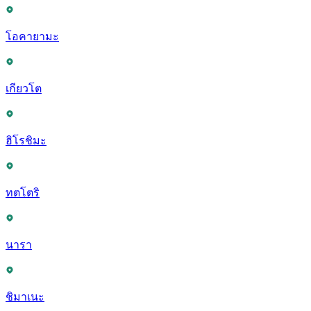
โอคายามะ
เกียวโต
ฮิโรชิมะ
ทตโตริ
นารา
ชิมาเนะ