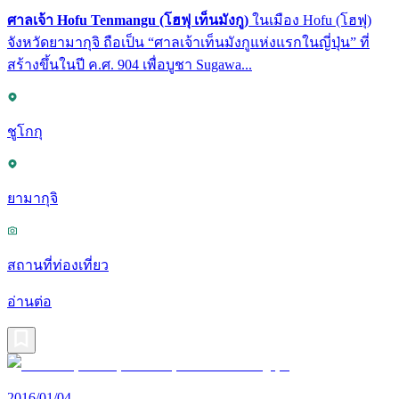
ศาลเจ้า Hofu Tenmangu (โฮฟุ เท็นมังกู)
ในเมือง Hofu (โฮฟุ)
จังหวัดยามากุจิ ถือเป็น “ศาลเจ้าเท็นมังกูแห่งแรกในญี่ปุ่น” ที่
สร้างขึ้นในปี ค.ศ. 904 เพื่อบูชา Sugawa...
ชูโกกุ
ยามากุจิ
สถานที่ท่องเที่ยว
อ่านต่อ
2016/01/04