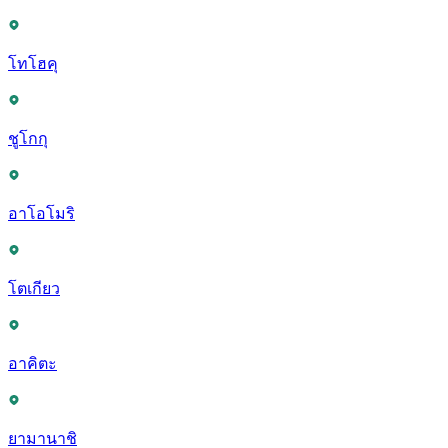
โทโฮคุ
ชูโกกุ
อาโอโมริ
โตเกียว
อาคิตะ
ยามานาชิ