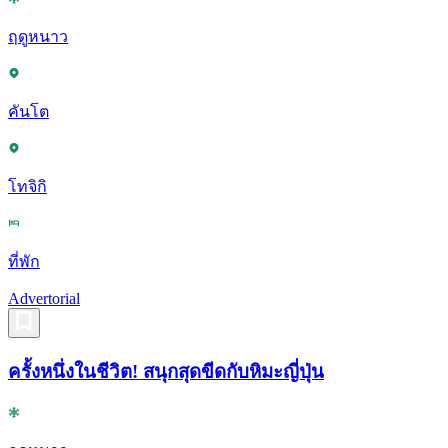
ฤดูหนาว
คันโต
โทจิกิ
ที่พัก
Advertorial
ครั้งหนึ่งในชีวิต! สนุกสุดขีดกับหิมะญี่ปุ่น