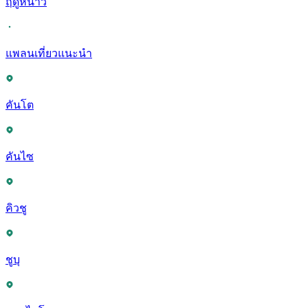
ฤดูหนาว
แพลนเที่ยวแนะนำ
คันโต
คันไซ
คิวชู
ชูบุ