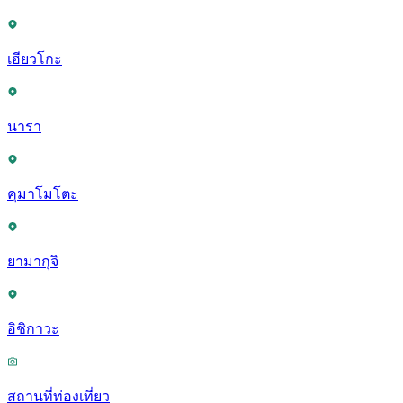
เฮียวโกะ
นารา
คุมาโมโตะ
ยามากุจิ
อิชิกาวะ
สถานที่ท่องเที่ยว