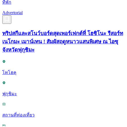
ที่พัก
Advertorial
ทริปสกีและสโนว์บอร์ดสุดเพอร์เฟกต์ที่ โฮชิโนะ รีสอร์ท
เนโกมะ เมาน์เทน ! สัมผัสฤดูหนาวแสนพิเศษ ณ ไอซุ
จังหวัดฟุกุชิมะ
โทโฮคุ
ฟุกุชิมะ
สถานที่ท่องเที่ยว