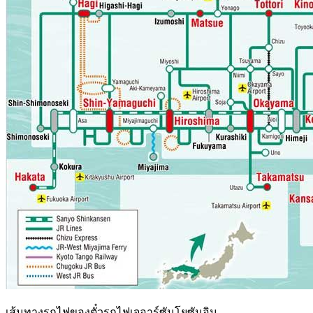
เส้นทางรถไฟของตั๋วรถไฟเจอาร์ซันโยซันอิน