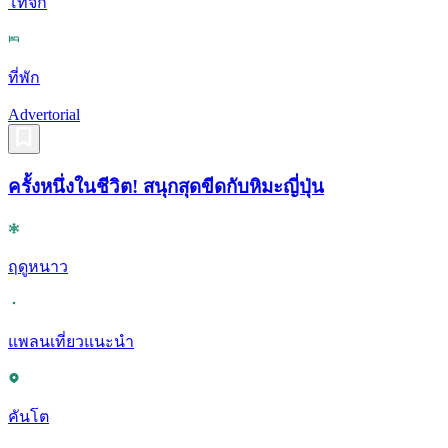
โทจิกิ
ที่พัก
Advertorial
ครั้งหนึ่งในชีวิต! สนุกสุดขีดกับหิมะญี่ปุ่น
ฤดูหนาว
แพลนเที่ยวแนะนำ
คันโต