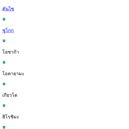
คันไซ
ชูโกกุ
โอซาก้า
โอคายามะ
เกียวโต
ฮิโรชิมะ