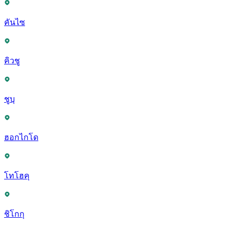
คันไซ
คิวชู
ชูบุ
ฮอกไกโด
โทโฮคุ
ชิโกกุ