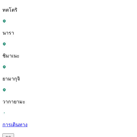
ทตโตริ
นารา
ชิมาเนะ
ยามากุจิ
วากายามะ
การเดินทาง