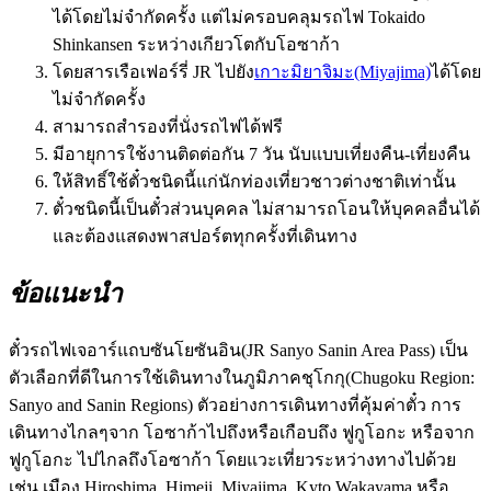
ได้โดยไม่จำกัดครั้ง แต่ไม่ครอบคลุมรถไฟ Tokaido
Shinkansen ระหว่างเกียวโตกับโอซาก้า
โดยสารเรือเฟอร์รี่ JR ไปยัง
เกาะมิยาจิมะ(Miyajima)
ได้โดย
ไม่จำกัดครั้ง
สามารถสำรองที่นั่งรถไฟได้ฟรี
มีอายุการใช้งานติดต่อกัน 7 วัน นับแบบเที่ยงคืน-เที่ยงคืน
ให้สิทธิ์ใช้ตั๋วชนิดนี้แก่นักท่องเที่ยวชาวต่างชาติเท่านั้น
ตั๋วชนิดนี้เป็นตั๋วส่วนบุคคล ไม่สามารถโอนให้บุคคลอื่นได้
และต้องแสดงพาสปอร์ตทุกครั้งที่เดินทาง
ข้อแนะนำ
ตั๋วรถไฟเจอาร์แถบซันโยซันอิน(JR Sanyo Sanin Area Pass) เป็น
ตัวเลือกที่ดีในการใช้เดินทางในภูมิภาคชุโกกุ(Chugoku Region:
Sanyo and Sanin Regions) ตัวอย่างการเดินทางที่คุ้มค่าตั๋ว การ
เดินทางไกลๆจาก โอซาก้าไปถึงหรือเกือบถึง ฟูกูโอกะ หรือจาก
ฟูกูโอกะ ไปไกลถึงโอซาก้า โดยแวะเที่ยวระหว่างทางไปด้วย
เช่น เมือง Hiroshima, Himeji, Miyajima, Kyto Wakayama หรือ