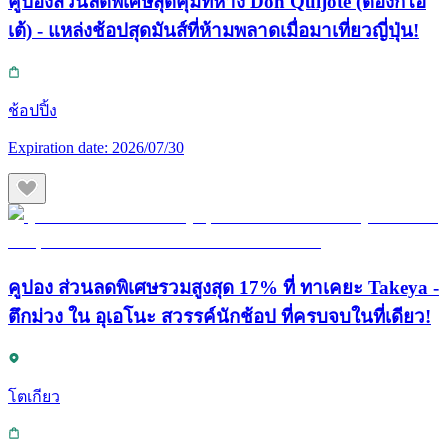
คูปองส่วนลดพิเศษสุดคุ้มที่ห้าง Don Quijote (ดองกิโฮ
เต้) - แหล่งช้อปสุดมันส์ที่ห้ามพลาดเมื่อมาเที่ยวญี่ปุ่น!
ช้อปปิ้ง
Expiration date:
2026/07/30
คูปอง ส่วนลดพิเศษรวมสูงสุด 17% ที่ ทาเคยะ Takeya -
ตึกม่วง ใน อุเอโนะ สวรรค์นักช้อป ที่ครบจบในที่เดียว!
โตเกียว