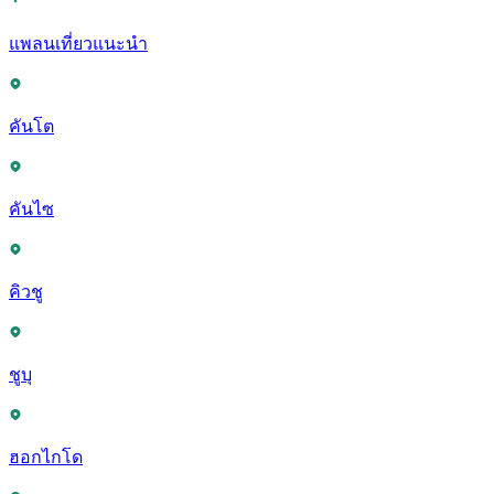
แพลนเที่ยวแนะนำ
คันโต
คันไซ
คิวชู
ชูบุ
ฮอกไกโด