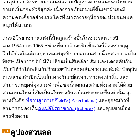
โอคุนิกโก้ ใครที่จะมาเส้นนี้แล้วมีปัญหาเมารถแนะนำให้ทาน
ยาแต่เนิ่นๆจะชัวร์สุดค่ะ เนื่องจากเป็นถนนที่ขึ้นเขามันจะมี
ความคดเคี้ยวอย่างแรง ใครที่เมารถง่ายๆนี่อาจจะป่วยจนหมด
สนุกได้นะเออ
ถนนอิโรฮาซากะแห่งนี้นั้นถูกสร้างขึ้นในช่วงระหว่างปี
ค.ศ.1954 และ 1965 ชช่วงที่มาแล้วจะฟินขั้นสุดนี่ต้องช่วงฤดู
ใบไม้ร่วงในเดือนตุลาคม-พฤศจิกายน ถนนสายนี้จะสวยงามเป็น
พิเศษ เนื่องจากใบไม้ที่เปลี่ยนเป็นสีเหลือง ส้ม และแดงสลับกัน
เรียกได้ว่าได้เพลินกับวิวสวยๆไปตลอดเส้นทางแลยล่ะค่ะ ปัจจุบัน
ถนนสายเก่าเปิดเป็นเส้นทางวันเวย์เฉพาะทางลงเท่านั้น และ
สามารถหยุดที่จุดแวะพักเพื่อชมน้ำตกสองสายที่งดงามได้ด้วย
ส่วนถนนใหม่ก็เปิดเป็นเส้นทางวันเวย์เฉพาะทางขึ้นเท่านั้น สุด
ทางขึ้นคือ
ที่ราบสูงอาเคจิไดระ( Akechidaira)
และจุดชมวิวที่
สามารถมองเห็น
ถนนอิโรฮาซากะ(Irohazak)
และหุบเขาเบื้อง
ล่างที่งดงาม
คูปองส่วนลด