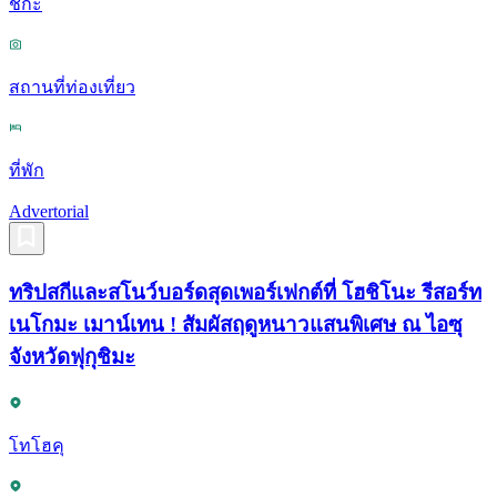
ชิกะ
สถานที่ท่องเที่ยว
ที่พัก
Advertorial
ทริปสกีและสโนว์บอร์ดสุดเพอร์เฟกต์ที่ โฮชิโนะ รีสอร์ท
เนโกมะ เมาน์เทน ! สัมผัสฤดูหนาวแสนพิเศษ ณ ไอซุ
จังหวัดฟุกุชิมะ
โทโฮคุ