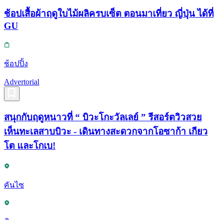
ช้อปเสื้อผ้าฤดูใบไม้ผลิครบเซ็ต ตอนมาเที่ยว ญี่ปุ่น ได้ที่
GU
ช้อปปิ้ง
Advertorial
สนุกกับฤดูหนาวที่ “ บิวะโกะวัลเลย์ ” รีสอร์ตวิวสวย
เห็นทะเลสาบบิวะ - เดินทางสะดวกจากโอซาก้า เกียว
โต และโกเบ!
คันไซ