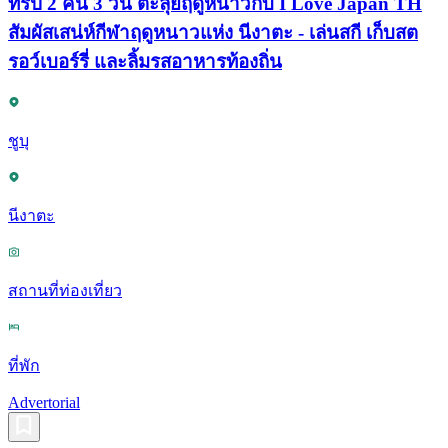
ทริป 2 คืน 3 วัน ตะลุยฤดูหนาวกับ I Love Japan TH
สัมผัสเสน่ห์กีฬาฤดูหนาวแห่ง นีงาตะ - เล่นสกี เก็บสต
รอว์เบอร์รี่ และลิ้มรสอาหารท้องถิ่น
ชูบุ
นีงาตะ
สถานที่ท่องเที่ยว
ที่พัก
Advertorial