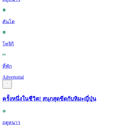
คันโต
โทจิกิ
ที่พัก
Advertorial
ครั้งหนึ่งในชีวิต! สนุกสุดขีดกับหิมะญี่ปุ่น
ฤดูหนาว