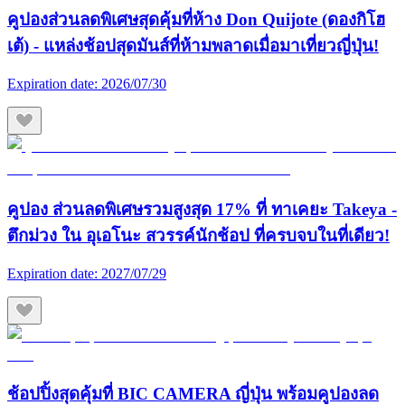
คูปองส่วนลดพิเศษสุดคุ้มที่ห้าง Don Quijote (ดองกิโฮ
เต้) - แหล่งช้อปสุดมันส์ที่ห้ามพลาดเมื่อมาเที่ยวญี่ปุ่น!
Expiration date:
2026/07/30
คูปอง ส่วนลดพิเศษรวมสูงสุด 17% ที่ ทาเคยะ Takeya -
ตึกม่วง ใน อุเอโนะ สวรรค์นักช้อป ที่ครบจบในที่เดียว!
Expiration date:
2027/07/29
ช้อปปิ้งสุดคุ้มที่ BIC CAMERA ญี่ปุ่น พร้อมคูปองลด