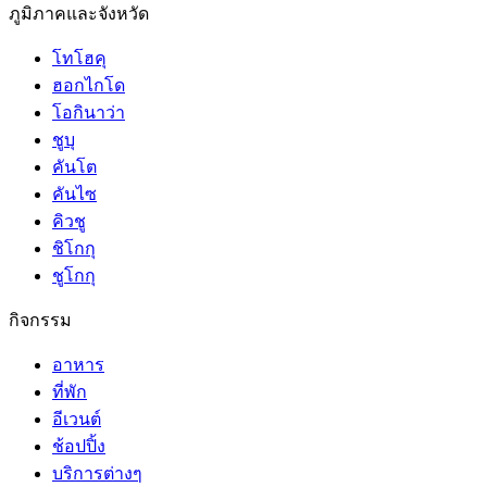
ภูมิภาคและจังหวัด
โทโฮคุ
ฮอกไกโด
โอกินาว่า
ชูบุ
คันโต
คันไซ
คิวชู
ชิโกกุ
ชูโกกุ
กิจกรรม
อาหาร
ที่พัก
อีเวนต์
ช้อปปิ้ง
บริการต่างๆ