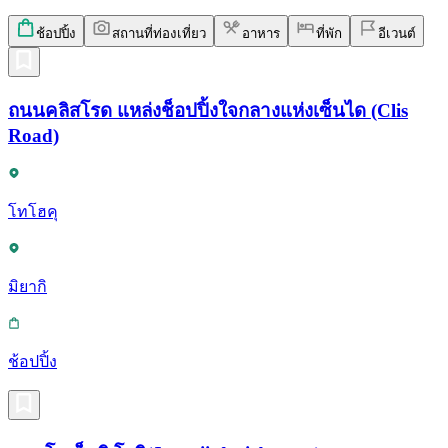
ช้อปปิ้ง
สถานที่ท่องเที่ยว
อาหาร
ที่พัก
อีเวนต์
ถนนคลิสโรด แหล่งช็อปปิ้งใจกลางแห่งเซ็นได (Clis
Road)
โทโฮคุ
มิยากิ
ช้อปปิ้ง