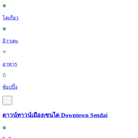
โตเกียว
อิวาเตะ
อาหาร
ช้อปปิ้ง
ดาวน์ทาวน์เมืองเซนได Downtown Sendai