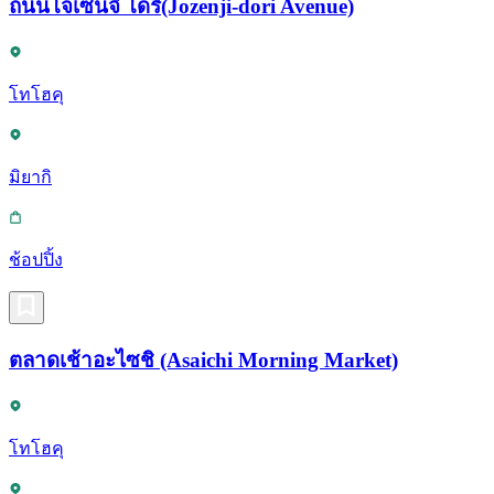
ถนนโจเซ็นจิ โดริ(Jozenji-dori Avenue)
โทโฮคุ
มิยากิ
ช้อปปิ้ง
ตลาดเช้าอะไซชิ (Asaichi Morning Market)
โทโฮคุ