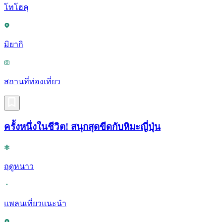
โทโฮคุ
มิยากิ
สถานที่ท่องเที่ยว
ครั้งหนึ่งในชีวิต! สนุกสุดขีดกับหิมะญี่ปุ่น
ฤดูหนาว
แพลนเที่ยวแนะนำ