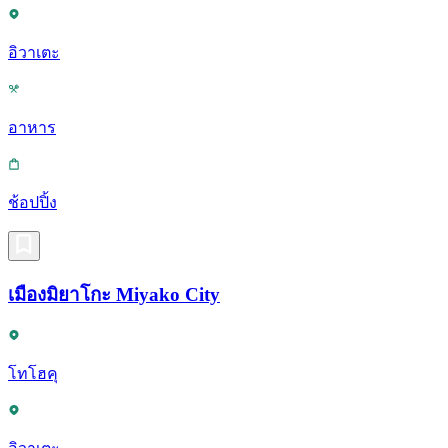
อิวาเตะ
อาหาร
ช้อปปิ้ง
เมืองมิยาโกะ Miyako City
โทโฮคุ