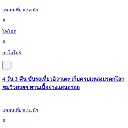
แพลนเที่ยวแนะนำ
โทโฮคุ
อาโอโมริ
4 วัน 3 คืน ขับรถเที่ยวอิวาเตะ เก็บครบแหล่งมรดกโลก
ชมวิวสวยๆ ทานเนื้อย่างแสนอร่อย
แพลนเที่ยวแนะนำ