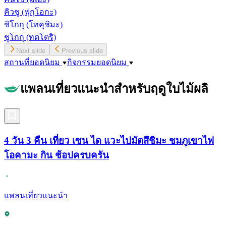
คิวชู
(ฟุกุโอกะ)
ชิโกกุ
(โทคุชิมะ)
ชูโกกุ
(ทตโตริ)
Next slide
Previous slide
สถานที่ยอดนิยม
กิจกรรมยอดนิยม
แพลนเที่ยวแนะนำสำหรับฤดูใบไม้ผลิ
4 วัน 3 คืน เที่ยว เซน ได แวะไปมัตสึชิมะ ชมภูเขาไฟ
โอคามะ กิน ช้อปครบครัน
แพลนเที่ยวแนะนำ