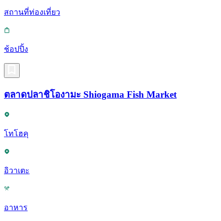
สถานที่ท่องเที่ยว
ช้อปปิ้ง
ตลาดปลาชิโองามะ Shiogama Fish Market
โทโฮคุ
อิวาเตะ
อาหาร